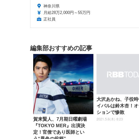
神奈川県
月給28万2,000円～55万円
正社員
編集部おすすめの記事
大沢あかね、子役時
イバルは鈴木杏！オ
ションで惨敗
2021.5.6(木) 8:23
賀来賢人、7月期日曜劇場
『TOKYO MER』出演決
定！官僚であり医師とい
う“異色の役柄”