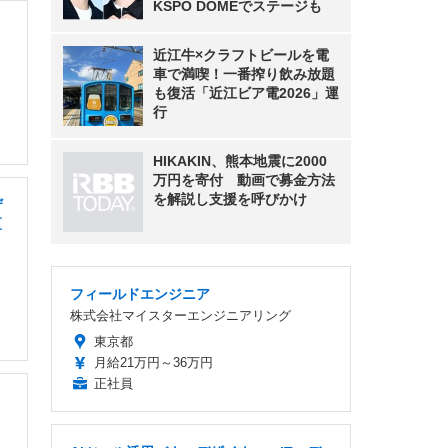
KSPO DOMEでステージも
近江牛×クラフトビールを電
車で満喫！一番搾り飲み放題
も復活「近江ビア電2026」運
行
HIKAKIN、熊本地震に2000
万円を寄付 動画で募金方法
を解説し支援を呼びかけ
ザ
区
フィールドエンジニア
株式会社マイスターエンジニアリング
東京都
月給21万円～36万円
正社員