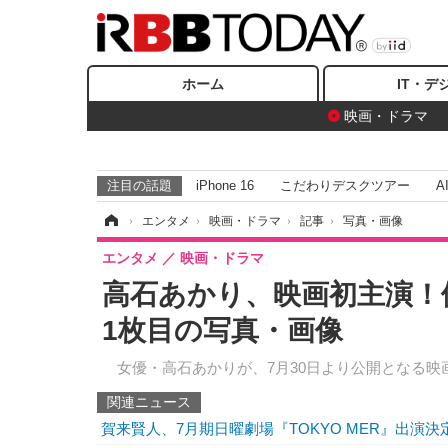
ホーム
IT・デ
映画・ドラマ
注目の話題
iPhone 16
こだわりデスクツアー
A
ホーム
›
エンタメ
›
映画・ドラマ
›
記事
›
写真・画像
エンタメ
映画・ドラマ
高石あかり、映画初主演！
1枚目の写真・画像
女優・高石あかりが、7月30日より公開となる映
関連ニュース
賀来賢人、7月期日曜劇場『TOKYO MER』出演