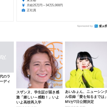
東京都
月給25万円～34万5,000円
正社員
Sponsored by
代のラ
ーディ
あいみょん、ニューシン
スザンヌ、学生証が届き感
ル収録「愛を知るまでは
激「嬉しい～感動！」いよ
MVが7日公開決定
いよ高校再入学
2021.5.6(木) 5:30