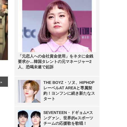
「元恋人への会社資金使用」をネタに金銭
要求か…韓国タレントの元マネージャー2
人、恐喝未遂で起訴
THE BOYZ・ソヌ、HIPHOP
レーベルAT AREAと専属契
約！ヨンフンに続き新たなス
タート
SEVENTEEN・ドギョム×ス
ングァン、世界的eスポーツ
チームの応援歌を歌唱！