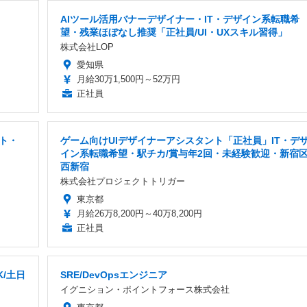
AIツール活用バナーデザイナー・IT・デザイン系転職希
望・残業ほぼなし推奨「正社員/UI・UXスキル習得」
株式会社LOP
愛知県
月給30万1,500円～52万円
正社員
ト・
ゲーム向けUIデザイナーアシスタント「正社員」IT・デ
イン系転職希望・駅チカ/賞与年2回・未経験歓迎・新宿
西新宿
株式会社プロジェクトトリガー
東京都
月給26万8,200円～40万8,200円
正社員
/土日
SRE/DevOpsエンジニア
イグニション・ポイントフォース株式会社