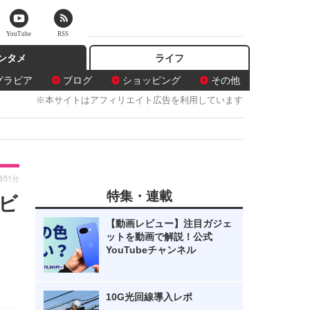
YouTube
RSS
ンタメ
ライフ
グラビア
ブログ
ショッピング
その他
※本サイトはアフィリエイト広告を利用しています
時51分
特集・連載
ビ
【動画レビュー】注目ガジェ
ットを動画で解説！公式
YouTubeチャンネル
。
10G光回線導入レポ