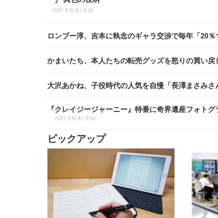
2021.5.6(木) 8:26
ロンブー淳、吉本に執念のギャラ交渉で毎年「20
かまいたち、本人たちの転売グッズを怒りの買い戻
大沢あかね、子役時代の人気を自慢「長澤まさみさ
『クレイジージャーニー』特番に奇界遺産フォトグ
2021.5.6(木) 5:00
ピックアップ