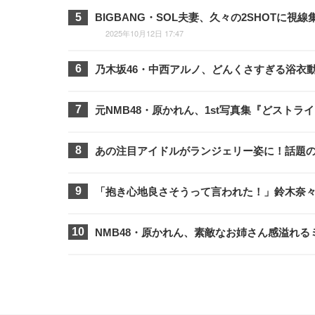
BIGBANG・SOL夫妻、久々の2SHOTに
2025年10月12日 17:47
乃木坂46・中西アルノ、どんくさすぎる浴衣
元NMB48・原かれん、1st写真集『どスト
あの注目アイドルがランジェリー姿に！話題のグ
「抱き心地良さそうって言われた！」鈴木奈
NMB48・原かれん、素敵なお姉さん感溢れ