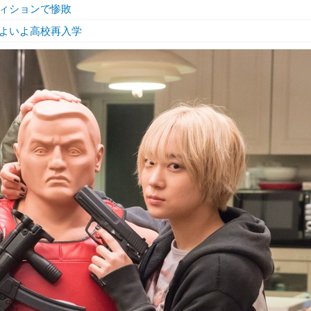
ィションで惨敗
よいよ高校再入学