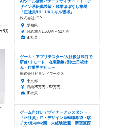
AIツール活用バナーデザイナー・IT・デ
ザイン系転職希望・残業ほぼなし推奨
「正社員/UI・UXスキル習得」
株式会社LOP
愛知県
月給30万1,500円～52万円
正社員
ゲーム・アプリテスター/入社後は渋谷で
研修/リモート・在宅勤務7割/土日祝休
み・IT業界デビュー
株式会社ビヨンドワークス
東京都
月給25万円～52万円
正社員
グ
ゲーム向けUIデザイナーアシスタント
」
「正社員」IT・デザイン系転職希望・駅
チカ/賞与年2回・未経験歓迎・新宿区西