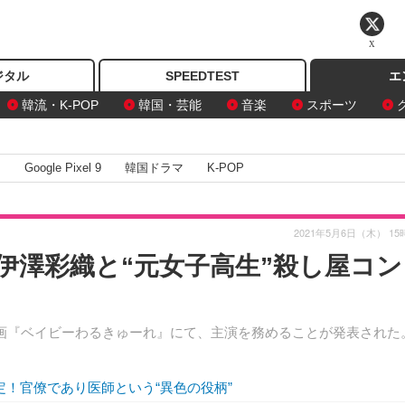
X
ジタル
SPEEDTEST
エ
韓流・K-POP
韓国・芸能
音楽
スポーツ
I
Google Pixel 9
韓国ドラマ
K-POP
2021年5月6日（木） 15
伊澤彩織と“元女子高生”殺し屋コン
画『ベイビーわるきゅーれ』にて、主演を務めることが発表された
決定！官僚であり医師という“異色の役柄”