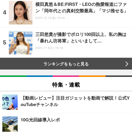
横田真悠＆BE:FIRST・LEOの熱愛報道にファ
ン「同年代との真剣交際最高」「マジ推せる」
2025.12.12(金) 18:44
三田悠貴が撮影でポロリ100回以上、私の胸は
「暴れん坊将軍」といいまして…
2024.11.9(土) 16:16
ランキングをもっと見る
特集・連載
【動画レビュー】注目ガジェットを動画で解説！公式Y
ouTubeチャンネル
10G光回線導入レポ