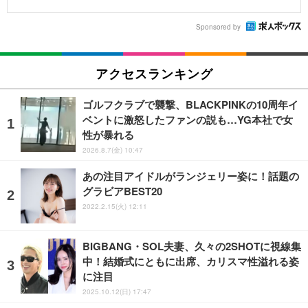
Sponsored by
アクセスランキング
ゴルフクラブで襲撃、BLACKPINKの10周年イ
ベントに激怒したファンの説も…YG本社で女
性が暴れる
2026.8.7(金) 10:47
あの注目アイドルがランジェリー姿に！話題の
グラビアBEST20
2022.2.15(火) 12:11
BIGBANG・SOL夫妻、久々の2SHOTに視線集
中！結婚式にともに出席、カリスマ性溢れる姿
に注目
2025.10.12(日) 17:47