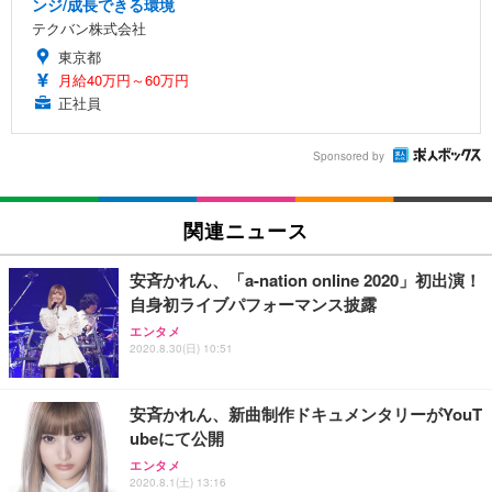
ンジ/成長できる環境
テクバン株式会社
東京都
月給40万円～60万円
正社員
Sponsored by
関連ニュース
安斉かれん、「a-nation online 2020」初出演！
自身初ライブパフォーマンス披露
エンタメ
2020.8.30(日) 10:51
安斉かれん、新曲制作ドキュメンタリーがYouT
ubeにて公開
エンタメ
2020.8.1(土) 13:16