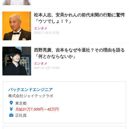
松本人志、安斉かれんの前代未聞の行動に驚愕
「ウソでしょ！？」
エンタメ
2020.7.18(土) 5:30
西野亮廣、吉本をなぜ今退社？その理由を語る
「何とかならないか」
エンタメ
2021.2.1(月) 14:29
バックエンドエンジニア
株式会社ジェイテックラボ
東京都
月給21万7,000円～42万円
正社員