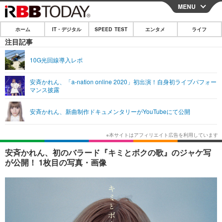
MENU
CLOSE
ホーム
IT・デジタル
SPEED TEST
エンタメ
ライフ
ホーム
注目記事
IT・デジタル
10G光回線導入レポ
IT・デジタルTOP
スマートフォン
SPEED TEST
安斉かれん、「a-nation online 2020」初出演！自身初ライブパフォー
マンス披露
ネタ
ガジェット・ツール
エンタメ
安斉かれん、新曲制作ドキュメンタリーがYouTubeにて公開
ショッピング
その他
エンタメTOP
映画・ドラマ
ライフ
韓流・K-POP
韓国・芸能
ライフTOP
グルメ
リリース一覧
安斉かれん、初のバラード『キミとボクの歌』のジャケ写
音楽
スポーツ
ペット
ショッピング
が公開！ 1枚目の写真・画像
プッシュ通知の停止方法
グラビア
ブログ
その他
ショッピング
その他