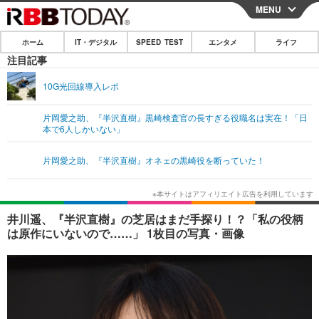
MENU
CLOSE
ホーム
IT・デジタル
SPEED TEST
エンタメ
ライフ
ホーム
注目記事
IT・デジタル
10G光回線導入レポ
IT・デジタルTOP
スマートフォン
SPEED TEST
片岡愛之助、『半沢直樹』黒崎検査官の長すぎる役職名は実在！「日
本で6人しかいない」
ネタ
ガジェット・ツール
エンタメ
片岡愛之助、『半沢直樹』オネェの黒崎役を断っていた！
ショッピング
その他
エンタメTOP
映画・ドラマ
ライフ
韓流・K-POP
韓国・芸能
ライフTOP
グルメ
リリース一覧
井川遥、『半沢直樹』の芝居はまだ手探り！？「私の役柄
音楽
スポーツ
ペット
ショッピング
は原作にいないので……」 1枚目の写真・画像
プッシュ通知の停止方法
グラビア
ブログ
その他
ショッピング
その他