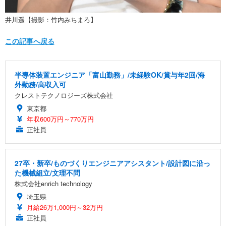
井川遥【撮影：竹内みちまろ】
この記事へ戻る
半導体装置エンジニア「富山勤務」/未経験OK/賞与年2回/海
外勤務/高収入可
クレストテクノロジーズ株式会社
東京都
年収600万円～770万円
正社員
27卒・新卒/ものづくりエンジニアアシスタント/設計図に沿っ
た機械組立/文理不問
株式会社enrich technology
埼玉県
月給26万1,000円～32万円
正社員