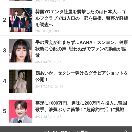
2024.10.11(金) 19:15
韓国YGエンタ社屋を襲撃したのは日本人…ゴ
ルフクラブで出入口の一部を破損、警察が経緯
を調査へ
2026.8.7(金) 18:47
手の震えが止まらず…KARA・スンヨン、健康
状態に心配の声 思わぬ形でファンの動画が拡
散
2026.8.8(土) 11:47
鶴あいか、セクシー弾けるグラビアショットを
公開！
2018.7.27(金) 21:13
整形に1000万円、趣味に200万円を投入…韓国
歌手、浪費ぶりに衝撃！“超節約生活”に挑戦
2026.8.8(土) 11:17