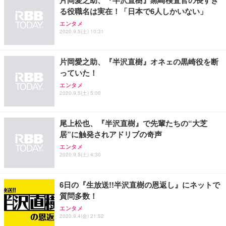
片岡愛之助、『半沢直樹』黒崎検査官の長すぎ
る役職名は実在！「日本で6人しかいない」
エンタメ
2020.9.5(土) 10:31
片岡愛之助、『半沢直樹』オネェの黒崎役を断
っていた！
エンタメ
2020.9.5(土) 5:00
尾上松也、『半沢直樹』で先輩たちの“大芝
居”に触発されアドリブの奇声
エンタメ
2020.9.5(土) 4:30
6日の『生放送!!半沢直樹の恩返し』にネットで
質問多数！
エンタメ
2020.9.4(金) 21:52