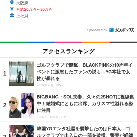
大阪府
月給20万円～30万円
正社員
Sponsored by
アクセスランキング
ゴルフクラブで襲撃、BLACKPINKの10周年イ
ベントに激怒したファンの説も…YG本社で女
性が暴れる
2026.8.7(金) 10:47
BIGBANG・SOL夫妻、久々の2SHOTに視線集
中！結婚式にともに出席、カリスマ性溢れる姿
に注目
2025.10.12(日) 17:47
韓国YGエンタ社屋を襲撃したのは日本人…ゴ
ルフクラブで出入口の一部を破損、警察が経緯