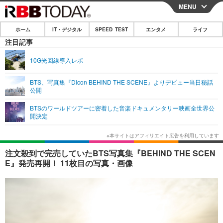
MENU
CLOSE
ホーム
IT・デジタル
SPEED TEST
エンタメ
ライフ
ホーム
注目記事
IT・デジタル
10G光回線導入レポ
IT・デジタルTOP
スマートフォン
SPEED TEST
BTS、写真集『Dicon BEHIND THE SCENE』よりデビュー当日秘話
公開
ネタ
ガジェット・ツール
エンタメ
BTSのワールドツアーに密着した音楽ドキュメンタリー映画全世界公
ショッピング
その他
開決定
エンタメTOP
映画・ドラマ
ライフ
韓流・K-POP
韓国・芸能
ライフTOP
グルメ
リリース一覧
注文殺到で完売していたBTS写真集『BEHIND THE SCEN
音楽
スポーツ
ペット
ショッピング
E』発売再開！ 11枚目の写真・画像
プッシュ通知の停止方法
グラビア
ブログ
その他
ショッピング
その他