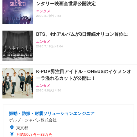
ンタリー映画全世界公開決定
エンタメ
2020.8.7(金) 9:53
BTS、4thアルバムが3日連続オリコン首位に
エンタメ
2020.7.19(日) 9:04
K-POP界注目アイドル・ONEUSのイケメンオ
ーラ溢れるカットが公開に！
エンタメ
2020.9.8(火) 4:30
振動・防振・耐震ソリューションエンジニア
ゲルブ・ジャパン株式会社
東京都
月給50万円～83万円