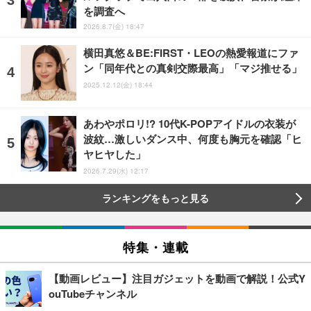
を調査へ
2026.8.7(金) 18:47
横田真悠＆BE:FIRST・LEOの熱愛報道にファ
ン「同年代との真剣交際最高」「マジ推せる」
2025.12.12(金) 18:44
あわやポロリ!? 10代K-POPアイドルの衣装が
波紋…激しいダンス中、何度も胸元を確認「ヒ
ヤヒヤした」
2026.7.29(水) 12:17
ランキングをもっと見る
特集・連載
【動画レビュー】注目ガジェットを動画で解説！公式Y
ouTubeチャンネル