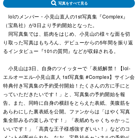
写真をすべて見る
lolのメンバー・小見山直人の1st写真集『Complex』
（宝島社）が3日より予約開始となった。
同写真集では、筋肉をはじめ、小見山の様々な面を切
り取った写真はもちろん、デビューからの5年間を振り返
るインタビュー『101の質問』などが収録される。
小見山は3日、自身のツイッターで「表紙解禁！【lol-
エルオーエル-小見山直人 1st写真集 #Complex】サイン会
特典付き写真集の予約受付開始！たくさんの方に手にと
っていただきたいです！」と、写真集の予約開始を報
告。また、同時に自身の横顔をとらえた表紙、美腹筋を
あらわにした裏表紙を公開。ファンからは「はやく写真
集全部みるの楽しみです！」「表紙めちゃくちゃかっこ
いいです！」「高貴な王子様感強すぎいい！」などのコ
メントが寄せられた。なお、宝島社チャンネルの予約ペ