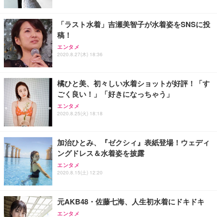
「ラスト水着」吉瀬美智子が水着姿をSNSに投
稿！
エンタメ
2020.8.27(木) 18:36
橘ひと美、初々しい水着ショットが好評！「す
ごく良い！」「好きになっちゃう」
エンタメ
2020.8.25(火) 18:18
加治ひとみ、『ゼクシィ』表紙登場！ウェディ
ングドレス＆水着姿を披露
エンタメ
2020.8.15(土) 12:20
元AKB48・佐藤七海、人生初水着にドキドキ
エンタメ