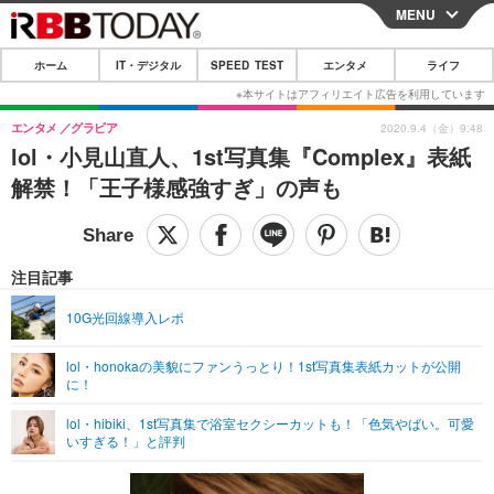
MENU
CLOSE
ホーム
IT・デジタル
SPEED TEST
エンタメ
ライフ
ホーム
IT・デジタル
エンタメ
グラビア
2020.9.4（金）9:48
lol・小見山直人、1st写真集『Complex』表紙
IT・デジタルTOP
スマートフォン
SPEED TEST
解禁！「王子様感強すぎ」の声も
ネタ
ガジェット・ツール
エンタメ
ショッピング
その他
エンタメTOP
映画・ドラマ
ライフ
注目記事
韓流・K-POP
韓国・芸能
ライフTOP
グルメ
リリース一覧
10G光回線導入レポ
音楽
スポーツ
ペット
ショッピング
プッシュ通知の停止方法
lol・honokaの美貌にファンうっとり！1st写真集表紙カットが公開
に！
グラビア
ブログ
その他
lol・hibiki、1st写真集で浴室セクシーカットも！「色気やばい。可愛
ショッピング
その他
いすぎる！」と評判