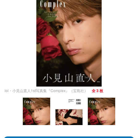
lol・小見山直人1st写真集『Complex』（宝島社）
全 3 枚