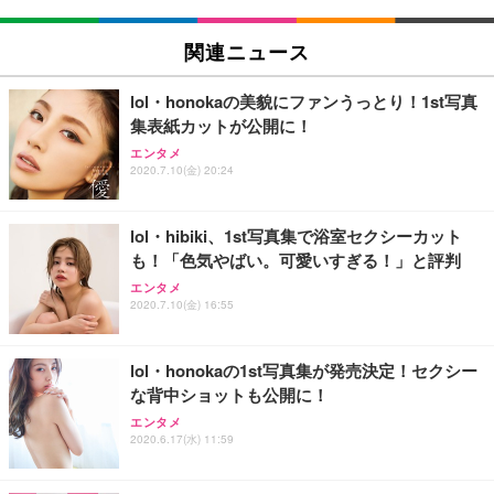
EIZO ビジネス向けプレミアムモニター | FlexScan
SIHOO B100 オフィスチェア／デスクチェア メッシ
Amazonベーシック ペットシーツ 厚型 ワイド 42枚
EV2740X-WT | 27.0型4K UHD・USB Type-C・ホワ
ュチェア 人間工学 疲れない ブラック
x2袋(84枚) ホワイト(吸収面:ライトブルー)
関連ニュース
イト
￥27,999
￥3,234
￥109,572
lol・honokaの美貌にファンうっとり！1st写真
集表紙カットが公開に！
Sezlife オフィスチェア デスクチェア 疲れない テレ
【純正品】27"ゲーミングモニター DualSense 充電
ネオ・ルーライフ ネオ・オムツ L 中型犬用 26枚入
エンタメ
ワーク チェア 強化バックレスト 30度ロッキング機
フック付き（CFI-ZDM1J）
り 単品
2020.7.10(金) 20:24
能 人間工学 椅子 腰サポート 90度跳ね上げ式アーム
レスト 3Dヘッドレスト ハンガー付き 高反発クッシ
￥49,979
￥1,800
￥7,680
ョン PCチェア 通気性メッシュ ゲーミング/勉強/事
lol・hibiki、1st写真集で浴室セクシーカット
務用 おしゃれ パソコンチェア (ブラック)
も！「色気やばい。可愛いすぎる！」と評判
Sezlife オフィスチェア デスクチェア 疲れない テレ
【整備済み品】Dell E2724HS 27インチ 液晶モニタ
Smart Basic(スマートベーシック) 【Amazon.co.jp
エンタメ
ワーク チェア 強化バックレスト 30度ロッキング機
ー フルHD（1920×1080）VA 非光沢 HDMI/DisplayP
限定】 Smart Basic アイリスオーヤマ ペットシーツ
2020.7.10(金) 16:55
能 人間工学 椅子 腰サポート 90度跳ね上げ式アーム
ort/VGA スピーカー内蔵 高さ調整 スイベル VESA対
超厚型 お徳用 ワイド 100枚入 (x 1) (ケース販売)
レスト 3Dヘッドレスト ハンガー付き 高反発クッシ
応 ComfortView ビジネス向け
￥7,680
￥15,800
￥3,670
ョン PCチェア 通気性メッシュ ゲーミング/勉強/事
lol・honokaの1st写真集が発売決定！セクシー
務用 おしゃれ パソコンチェア (ホワイト)
な背中ショットも公開に！
ANDWINT オフィスチェア デスクチェア 肘なし メ
【MiniLED/24.5inch/280Hz/FHD】GRAPHT THE S
アイリスオーヤマ ペットシーツ 超厚型 お徳用 レギ
ッシュ 通気性 ランバーサポート付き 腰サポート ガ
HOOTER Gaming Monitor 24” Essential ゲーミン
エンタメ
ュラー 200枚入【Amazon.co.jp限定】
ス圧無段階昇降 360度回転 キャスター付き コンパク
グモニター QD 24.5インチ 1ms FHD 量子ドット 残
2020.6.17(水) 11:59
ト 幅52×奥行58.5×高さ84～96cm テレワーク 在宅
像低減 (3年保証 | 輝点保証 | 日本メーカー)
￥3,731
￥4,139
￥34,980
勤務 ブラック