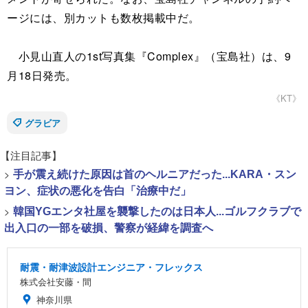
ージには、別カットも数枚掲載中だ。
小見山直人の1st写真集『Complex』（宝島社）は、9
月18日発売。
《KT》
グラビア
【注目記事】
>
手が震え続けた原因は首のヘルニアだった...KARA・スン
ヨン、症状の悪化を告白「治療中だ」
>
韓国YGエンタ社屋を襲撃したのは日本人...ゴルフクラブで
出入口の一部を破損、警察が経緯を調査へ
耐震・耐津波設計エンジニア・フレックス
株式会社安藤・間
神奈川県