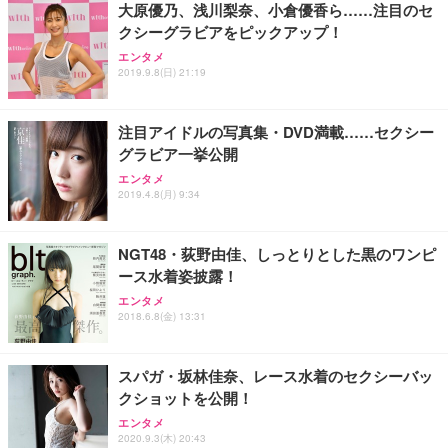
大原優乃、浅川梨奈、小倉優香ら……注目のセ
クシーグラビアをピックアップ！
エンタメ
2019.9.8(日) 21:19
注目アイドルの写真集・DVD満載……セクシー
グラビア一挙公開
エンタメ
2019.4.8(月) 9:34
NGT48・荻野由佳、しっとりとした黒のワンピ
ース水着姿披露！
エンタメ
2018.6.8(金) 13:31
スパガ・坂林佳奈、レース水着のセクシーバッ
クショットを公開！
エンタメ
2020.9.3(木) 20:43