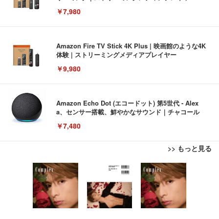
￥7,980
Amazon Fire TV Stick 4K Plus | 映画館のような4K
体験 | ストリーミングメディアプレイヤー
￥9,980
Amazon Echo Dot (エコードット) 第5世代 - Alex
a、センサー搭載、鮮やかなサウンド｜チャコール
￥7,480
>> もっと見る
[EdoErgo] オフィスチェア 椅子 テレワーク 疲れな
EIZO ビジネス向けプレミアムモニター | FlexScan
Amazonベーシック ペットシーツ 薄型 レギュラー 1
い 跳ね上げ式アームレスト コンパクト 約105度ロッ
EV3240X-WT | 31.5型4K UHD・USB Type-C・ホワ
回使い捨て 無香料 ホワイト 300枚
キング pc 事務椅子 360度回転 座面昇降 強化ナイロ
イト
ン樹脂ベース 通気性メッシュ 在宅ワーク H-WY01
￥3,373
￥5,699
￥105,595
(黒網+黒枠+黒足)