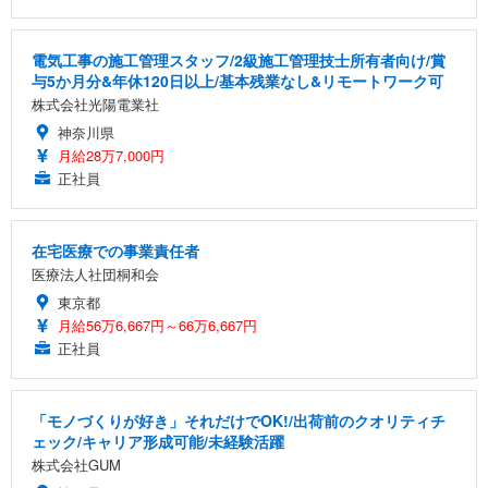
電気工事の施工管理スタッフ/2級施工管理技士所有者向け/賞
与5か月分&年休120日以上/基本残業なし&リモートワーク可
株式会社光陽電業社
神奈川県
月給28万7,000円
正社員
在宅医療での事業責任者
医療法人社団桐和会
東京都
月給56万6,667円～66万6,667円
正社員
「モノづくりが好き」それだけでOK!/出荷前のクオリティチ
ェック/キャリア形成可能/未経験活躍
株式会社GUM