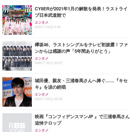
CY8ERが2021年1月の解散を発表！ラストライ
ブ日本武道館で
エンタメ
2020.7.19(日) 0:56
欅坂46、ラストシングルをテレビ初披露！ファ
ンからは感謝の声「5年間ありがとう」
エンタメ
2020.7.18(土) 22:57
城田優、親友・三浦春馬さんへ捧ぐ……『キセ
キ』を涙の絶唱
エンタメ
2020.7.18(土) 22:22
映画『コンフィデンスマンJP 』で三浦春馬さん
追悼テロップ
エンタメ