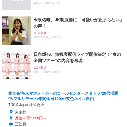
2020.7.18(土) 21:13
今泉佑唯、JK制服姿に「可愛いが止まらない」
の声！
エンタメ
2020.7.18(土) 20:59
日向坂46、無観客配信ライブ開催決定！“春の
全国ツアー”の内容を再現
エンタメ
2020.7.18(土) 20:43
完全在宅/スマホメーカーのコールセンタースタッフ/20代活躍
中/フルリモート/年間休日120日/髪色ネイル自由
TDCX Japan株式会社
東京都
月給28万1,228円～
正社員