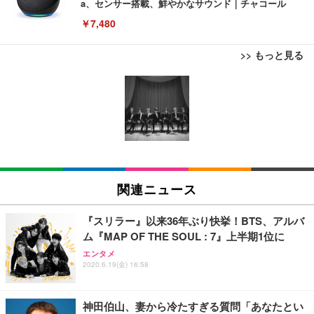
a、センサー搭載、鮮やかなサウンド｜チャコール
￥7,480
>> もっと見る
[EdoErgo] オフィスチェア 椅子 テレワーク 疲れな
EIZO ビジネス向けプレミアムモニター | FlexScan
Amazonベーシック ペットシーツ 薄型 レギュラー 1
い 跳ね上げ式アームレスト コンパクト 約105度ロッ
EV3240X-WT | 31.5型4K UHD・USB Type-C・ホワ
回使い捨て 無香料 ホワイト 300枚
キング pc 事務椅子 360度回転 座面昇降 強化ナイロ
イト
ン樹脂ベース 通気性メッシュ 在宅ワーク H-WY01
￥3,373
￥5,699
￥105,595
(黒網+黒枠+黒足)
EIZO ビジネス向けプレミアムモニター | FlexScan
SIHOO B100 オフィスチェア／デスクチェア メッシ
Amazonベーシック ペットシーツ 厚型 ワイド 42枚
EV2740X-WT | 27.0型4K UHD・USB Type-C・ホワ
ュチェア 人間工学 疲れない ブラック
x2袋(84枚) ホワイト(吸収面:ライトブルー)
関連ニュース
イト
￥27,999
￥3,234
￥109,572
『スリラー』以来36年ぶり快挙！BTS、アルバ
ム『MAP OF THE SOUL : 7』上半期1位に
Sezlife オフィスチェア デスクチェア 疲れない テレ
【純正品】27"ゲーミングモニター DualSense 充電
ネオ・ルーライフ ネオ・オムツ L 中型犬用 26枚入
エンタメ
ワーク チェア 強化バックレスト 30度ロッキング機
2020.6.19(金) 16:58
フック付き（CFI-ZDM1J）
り 単品
能 人間工学 椅子 腰サポート 90度跳ね上げ式アーム
レスト 3Dヘッドレスト ハンガー付き 高反発クッシ
￥49,979
￥1,800
￥7,680
ョン PCチェア 通気性メッシュ ゲーミング/勉強/事
神田伯山、妻から冷たすぎる質問「あなたとい
務用 おしゃれ パソコンチェア (ブラック)