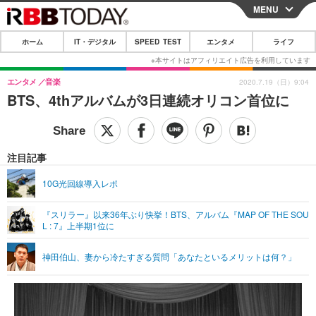
MENU
CLOSE
ホーム
IT・デジタル
SPEED TEST
エンタメ
ライフ
ホーム
IT・デジタル
エンタメ
音楽
2020.7.19（日）9:04
BTS、4thアルバムが3日連続オリコン首位に
IT・デジタルTOP
スマートフォン
SPEED TEST
ネタ
ガジェット・ツール
エンタメ
注目記事
ショッピング
その他
エンタメTOP
映画・ドラマ
ライフ
10G光回線導入レポ
韓流・K-POP
韓国・芸能
ライフTOP
グルメ
リリース一覧
『スリラー』以来36年ぶり快挙！BTS、アルバム『MAP OF THE SOU
音楽
スポーツ
ペット
ショッピング
L : 7』上半期1位に
プッシュ通知の停止方法
グラビア
ブログ
その他
神田伯山、妻から冷たすぎる質問「あなたといるメリットは何？」
ショッピング
その他