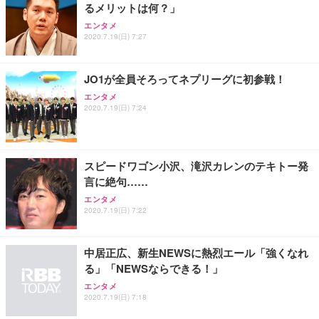
るメリットは何？」
Sezlife オフィスチェア デスクチェア 疲れない テレ
【整備済み品】Dell E2724HS 27インチ 液晶モニタ
Smart Basic(スマートベーシック) 【Amazon.co.jp
エンタメ
ワーク チェア 強化バックレスト 30度ロッキング機
ー フルHD（1920×1080）VA 非光沢 HDMI/DisplayP
限定】 Smart Basic アイリスオーヤマ ペットシーツ
2020.7.19(日) 7:27
能 人間工学 椅子 腰サポート 90度跳ね上げ式アーム
ort/VGA スピーカー内蔵 高さ調整 スイベル VESA対
超厚型 お徳用 ワイド 100枚入 (x 1) (ケース販売)
レスト 3Dヘッドレスト ハンガー付き 高反発クッシ
応 ComfortView ビジネス向け
￥7,680
￥15,800
￥3,670
ョン PCチェア 通気性メッシュ ゲーミング/勉強/事
JO1が全員そろってネプリーグに初参戦！
務用 おしゃれ パソコンチェア (ホワイト)
エンタメ
ANDWINT オフィスチェア デスクチェア 肘なし メ
【MiniLED/24.5inch/280Hz/FHD】GRAPHT THE S
アイリスオーヤマ ペットシーツ 超厚型 お徳用 レギ
2020.7.19(日) 7:24
ッシュ 通気性 ランバーサポート付き 腰サポート ガ
HOOTER Gaming Monitor 24” Essential ゲーミン
ュラー 200枚入【Amazon.co.jp限定】
ス圧無段階昇降 360度回転 キャスター付き コンパク
グモニター QD 24.5インチ 1ms FHD 量子ドット 残
ト 幅52×奥行58.5×高さ84～96cm テレワーク 在宅
像低減 (3年保証 | 輝点保証 | 日本メーカー)
￥3,731
￥4,139
￥34,980
勤務 ブラック
スピードワゴン小沢、滝沢カレンのテキトー発
言に絶句……
エンタメ
2020.7.19(日) 7:22
中居正広、新生NEWSに熱烈エール「強くなれ
る」「NEWSならできる！」
エンタメ
2020.7.19(日) 7:18