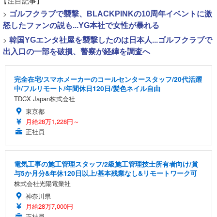
【注目記事】
>
ゴルフクラブで襲撃、BLACKPINKの10周年イベントに激
怒したファンの説も...YG本社で女性が暴れる
>
韓国YGエンタ社屋を襲撃したのは日本人...ゴルフクラブで
出入口の一部を破損、警察が経緯を調査へ
完全在宅/スマホメーカーのコールセンタースタッフ/20代活躍
中/フルリモート/年間休日120日/髪色ネイル自由
TDCX Japan株式会社
東京都
月給28万1,228円～
正社員
電気工事の施工管理スタッフ/2級施工管理技士所有者向け/賞
与5か月分&年休120日以上/基本残業なし&リモートワーク可
株式会社光陽電業社
神奈川県
月給28万7,000円
正社員