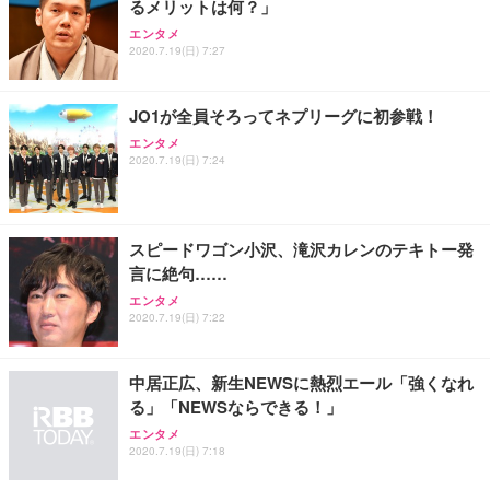
るメリットは何？」
Sezlife オフィスチェア デスクチェア 疲れない テレ
【整備済み品】Dell E2724HS 27インチ 液晶モニタ
Smart Basic(スマートベーシック) 【Amazon.co.jp
エンタメ
ワーク チェア 強化バックレスト 30度ロッキング機
ー フルHD（1920×1080）VA 非光沢 HDMI/DisplayP
限定】 Smart Basic アイリスオーヤマ ペットシーツ
2020.7.19(日) 7:27
能 人間工学 椅子 腰サポート 90度跳ね上げ式アーム
ort/VGA スピーカー内蔵 高さ調整 スイベル VESA対
超厚型 お徳用 ワイド 100枚入 (x 1) (ケース販売)
レスト 3Dヘッドレスト ハンガー付き 高反発クッシ
応 ComfortView ビジネス向け
￥7,680
￥15,800
￥3,670
ョン PCチェア 通気性メッシュ ゲーミング/勉強/事
JO1が全員そろってネプリーグに初参戦！
務用 おしゃれ パソコンチェア (ホワイト)
エンタメ
ANDWINT オフィスチェア デスクチェア 肘なし メ
【MiniLED/24.5inch/280Hz/FHD】GRAPHT THE S
アイリスオーヤマ ペットシーツ 超厚型 お徳用 レギ
2020.7.19(日) 7:24
ッシュ 通気性 ランバーサポート付き 腰サポート ガ
HOOTER Gaming Monitor 24” Essential ゲーミン
ュラー 200枚入【Amazon.co.jp限定】
ス圧無段階昇降 360度回転 キャスター付き コンパク
グモニター QD 24.5インチ 1ms FHD 量子ドット 残
ト 幅52×奥行58.5×高さ84～96cm テレワーク 在宅
像低減 (3年保証 | 輝点保証 | 日本メーカー)
￥3,731
￥4,139
￥34,980
勤務 ブラック
スピードワゴン小沢、滝沢カレンのテキトー発
言に絶句……
エンタメ
2020.7.19(日) 7:22
中居正広、新生NEWSに熱烈エール「強くなれ
る」「NEWSならできる！」
エンタメ
2020.7.19(日) 7:18