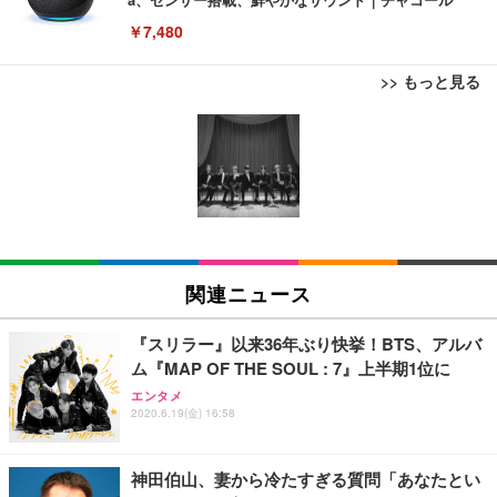
￥7,480
>> もっと見る
[EdoErgo] オフィスチェア 椅子 テレワーク 疲れな
EIZO ビジネス向けプレミアムモニター | FlexScan
Amazonベーシック ペットシーツ 薄型 レギュラー 1
い 跳ね上げ式アームレスト コンパクト 約105度ロッ
EV3240X-WT | 31.5型4K UHD・USB Type-C・ホワ
回使い捨て 無香料 ホワイト 300枚
キング pc 事務椅子 360度回転 座面昇降 強化ナイロ
イト
ン樹脂ベース 通気性メッシュ 在宅ワーク H-WY01
￥3,373
￥5,699
￥105,595
(黒網+黒枠+黒足)
EIZO ビジネス向けプレミアムモニター | FlexScan
SIHOO B100 オフィスチェア／デスクチェア メッシ
Amazonベーシック ペットシーツ 厚型 ワイド 42枚
EV2740X-WT | 27.0型4K UHD・USB Type-C・ホワ
ュチェア 人間工学 疲れない ブラック
x2袋(84枚) ホワイト(吸収面:ライトブルー)
関連ニュース
イト
￥27,999
￥3,234
￥109,572
『スリラー』以来36年ぶり快挙！BTS、アルバ
ム『MAP OF THE SOUL : 7』上半期1位に
Sezlife オフィスチェア デスクチェア 疲れない テレ
【純正品】27"ゲーミングモニター DualSense 充電
ネオ・ルーライフ ネオ・オムツ L 中型犬用 26枚入
エンタメ
ワーク チェア 強化バックレスト 30度ロッキング機
2020.6.19(金) 16:58
フック付き（CFI-ZDM1J）
り 単品
能 人間工学 椅子 腰サポート 90度跳ね上げ式アーム
レスト 3Dヘッドレスト ハンガー付き 高反発クッシ
￥49,979
￥1,800
￥7,680
ョン PCチェア 通気性メッシュ ゲーミング/勉強/事
神田伯山、妻から冷たすぎる質問「あなたとい
務用 おしゃれ パソコンチェア (ブラック)