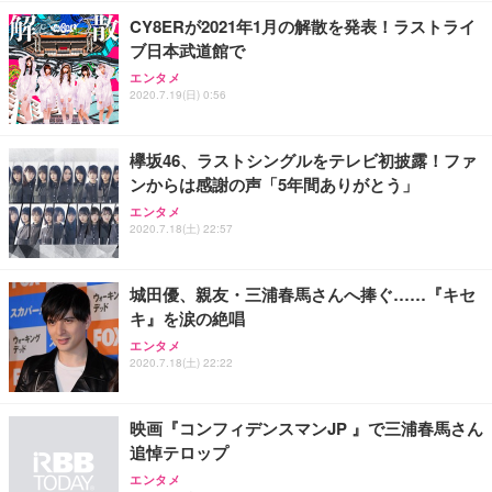
CY8ERが2021年1月の解散を発表！ラストライ
ブ日本武道館で
エンタメ
2020.7.19(日) 0:56
欅坂46、ラストシングルをテレビ初披露！ファ
ンからは感謝の声「5年間ありがとう」
エンタメ
2020.7.18(土) 22:57
城田優、親友・三浦春馬さんへ捧ぐ……『キセ
キ』を涙の絶唱
エンタメ
2020.7.18(土) 22:22
映画『コンフィデンスマンJP 』で三浦春馬さん
追悼テロップ
エンタメ