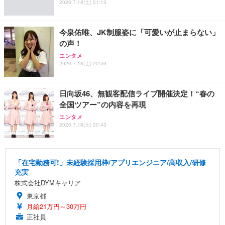
2020.7.18(土) 21:13
今泉佑唯、JK制服姿に「可愛いが止まらない」
の声！
エンタメ
2020.7.18(土) 20:59
日向坂46、無観客配信ライブ開催決定！“春の
全国ツアー”の内容を再現
エンタメ
2020.7.18(土) 20:43
「在宅勤務可!」未経験採用枠/アプリエンジニア/高収入/研修
充実
株式会社DYMキャリア
東京都
月給21万円～30万円
正社員