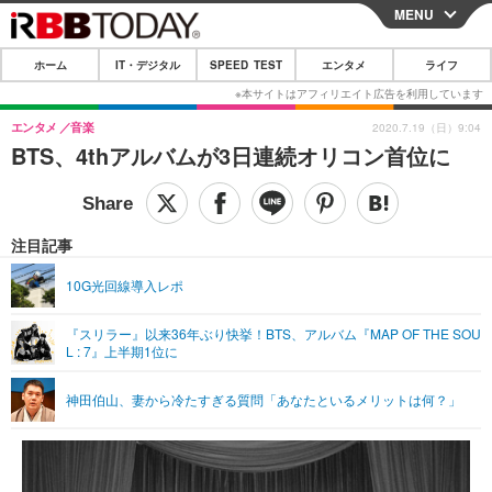
MENU
CLOSE
ホーム
IT・デジタル
SPEED TEST
エンタメ
ライフ
ホーム
IT・デジタル
エンタメ
音楽
2020.7.19（日）9:04
BTS、4thアルバムが3日連続オリコン首位に
IT・デジタルTOP
スマートフォン
SPEED TEST
ネタ
ガジェット・ツール
エンタメ
注目記事
ショッピング
その他
エンタメTOP
映画・ドラマ
ライフ
10G光回線導入レポ
韓流・K-POP
韓国・芸能
ライフTOP
グルメ
リリース一覧
『スリラー』以来36年ぶり快挙！BTS、アルバム『MAP OF THE SOU
音楽
スポーツ
ペット
ショッピング
L : 7』上半期1位に
プッシュ通知の停止方法
グラビア
ブログ
その他
神田伯山、妻から冷たすぎる質問「あなたといるメリットは何？」
ショッピング
その他