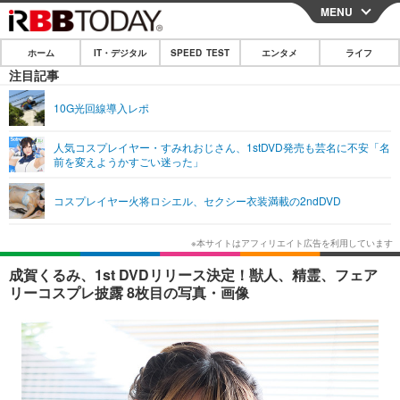
MENU
CLOSE
ホーム
IT・デジタル
SPEED TEST
エンタメ
ライフ
ホーム
注目記事
IT・デジタル
10G光回線導入レポ
IT・デジタルTOP
スマートフォン
SPEED TEST
人気コスプレイヤー・すみれおじさん、1stDVD発売も芸名に不安「名
前を変えようかすごい迷った」
ネタ
ガジェット・ツール
エンタメ
コスプレイヤー火将ロシエル、セクシー衣装満載の2ndDVD
ショッピング
その他
エンタメTOP
映画・ドラマ
ライフ
韓流・K-POP
韓国・芸能
ライフTOP
グルメ
リリース一覧
成賀くるみ、1st DVDリリース決定！獣人、精霊、フェア
音楽
スポーツ
ペット
ショッピング
リーコスプレ披露 8枚目の写真・画像
プッシュ通知の停止方法
グラビア
ブログ
その他
ショッピング
その他