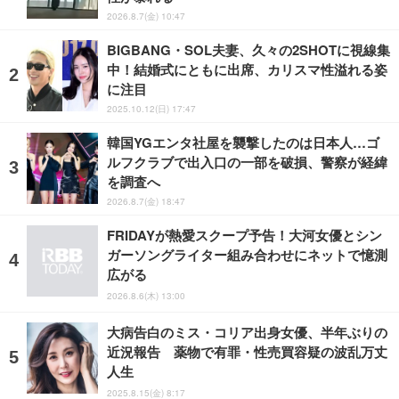
2026.8.7(金) 10:47
BIGBANG・SOL夫妻、久々の2SHOTに視線集
中！結婚式にともに出席、カリスマ性溢れる姿
に注目
2025.10.12(日) 17:47
韓国YGエンタ社屋を襲撃したのは日本人…ゴ
ルフクラブで出入口の一部を破損、警察が経緯
を調査へ
2026.8.7(金) 18:47
FRIDAYが熱愛スクープ予告！大河女優とシン
ガーソングライター組み合わせにネットで憶測
広がる
2026.8.6(木) 13:00
大病告白のミス・コリア出身女優、半年ぶりの
近況報告 薬物で有罪・性売買容疑の波乱万丈
人生
2025.8.15(金) 8:17