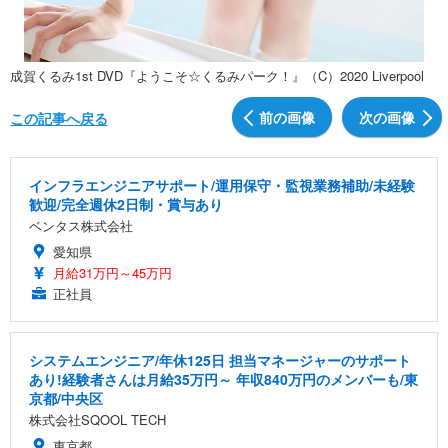
成賀くるみ1st DVD『ようこそ☆くるみパーク！』（C）2020 Liverpool
前の画像
次の画像
この記事へ戻る
インフラエンジニアサポート/運用保守・監視業務補助/未経験
歓迎/完全週休2日制・賞与あり
ベンタス株式会社
愛知県
月給31万円～45万円
正社員
システムエンジニア/年休125日 担当マネージャーのサポート
あり!経験者さんは月給35万円～ 年収840万円のメンバーも/東
京都/中央区
株式会社SQOOL TECH
東京都