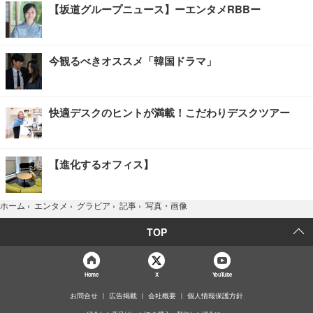
【坂道グループニュース】ーエンタメRBBー
今観るべきオススメ「韓国ドラマ」
快適デスクのヒントが満載！こだわりデスクツアー
【進化するオフィス】
写真・画像
ホーム
›
エンタメ
›
グラビア
›
記事
›
TOP
Home
X
YouTube
お問合せ
広告掲載
会社概要
個人情報保護方針