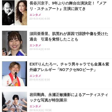
長谷川京子、9年ぶりの舞台出演決定！『メア
リ・スチュアート』主演に抜てき
エンタメ
2019.9.4(水) 6:00
須田亜香里、肌荒れが原因で誹謗中傷を受けた
過去 引退を覚悟したことも
エンタメ
2019.9.4(水) 6:00
EXITりんたろー。チャラ男キャラでも金属＆紫
外線アレルギー「NOアクセNOビーチ」
エンタメ
2019.9.4(水) 6:00
岩田剛典、永瀬正敏撮影によるアーティスティ
ックな写真が特別展示
エンタメ
2019.9.3(火) 19:56