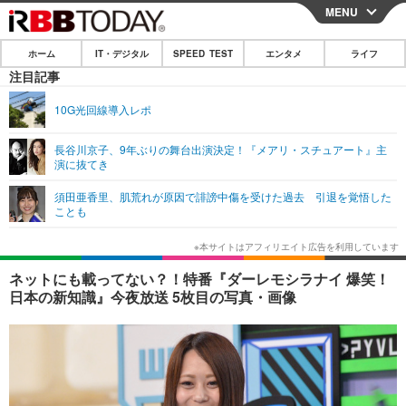
MENU
CLOSE
ホーム
IT・デジタル
SPEED TEST
エンタメ
ライフ
ホーム
注目記事
IT・デジタル
10G光回線導入レポ
IT・デジタルTOP
スマートフォン
SPEED TEST
長谷川京子、9年ぶりの舞台出演決定！『メアリ・スチュアート』主
演に抜てき
ネタ
ガジェット・ツール
エンタメ
須田亜香里、肌荒れが原因で誹謗中傷を受けた過去 引退を覚悟した
ショッピング
その他
ことも
エンタメTOP
映画・ドラマ
ライフ
韓流・K-POP
韓国・芸能
ライフTOP
グルメ
リリース一覧
ネットにも載ってない？！特番『ダーレモシラナイ 爆笑！
音楽
スポーツ
ペット
ショッピング
日本の新知識』今夜放送 5枚目の写真・画像
プッシュ通知の停止方法
グラビア
ブログ
その他
ショッピング
その他