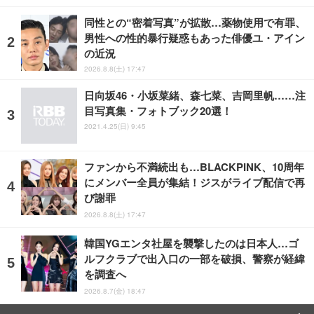
同性との“密着写真”が拡散…薬物使用で有罪、
男性への性的暴行疑惑もあった俳優ユ・アイン
の近況
2026.8.8(土) 17:47
日向坂46・小坂菜緒、森七菜、吉岡里帆……注
目写真集・フォトブック20選！
2021.4.25(日) 9:45
ファンから不満続出も…BLACKPINK、10周年
にメンバー全員が集結！ジスがライブ配信で再
び謝罪
2026.8.8(土) 17:47
韓国YGエンタ社屋を襲撃したのは日本人…ゴ
ルフクラブで出入口の一部を破損、警察が経緯
を調査へ
2026.8.7(金) 18:47