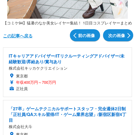
【コミケ94】猛暑のなか美女レイヤー集結！ 1日目コスプレイヤーまとめ
前の画像
次の画像
この記事へ戻る
ITキャリアアドバイザー/ITリクルーティングアドバイザー/未
経験歓迎/昇給あり/賞与あり
株式会社キッカケクリエイション
東京都
年収400万円～700万円
正社員
「27卒」ゲームテクニカルサポートスタッフ・完全週休2日制
「正社員/QAスキル習得/IT・ゲーム業界志望」/新宿区新宿4丁
目
株式会社大斗
東京都