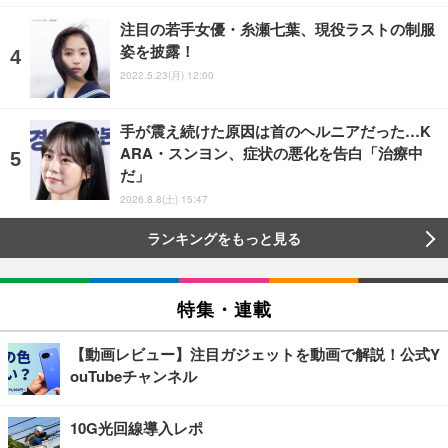
注目の若手女優・糸瀬七葉、現役ラストの制服
姿を披露！
2022.5.23(月) 12:00
手が震え続けた原因は首のヘルニアだった…K
ARA・スンヨン、症状の悪化を告白「治療中
だ」
2026.8.8(土) 15:47
ランキングをもっと見る
特集・連載
【動画レビュー】注目ガジェットを動画で解説！公式Y
ouTubeチャンネル
10G光回線導入レポ