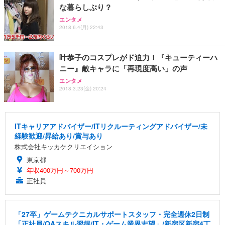
な暮らしぶり？
エンタメ
2018.6.4(月) 22:43
叶恭子のコスプレがド迫力！『キューティーハ
ニー』敵キャラに「再現度高い」の声
エンタメ
2018.3.23(金) 20:24
ITキャリアアドバイザー/ITリクルーティングアドバイザー/未
経験歓迎/昇給あり/賞与あり
株式会社キッカケクリエイション
東京都
年収400万円～700万円
正社員
「27卒」ゲームテクニカルサポートスタッフ・完全週休2日制
「正社員/QAスキル習得/IT・ゲーム業界志望」/新宿区新宿4丁