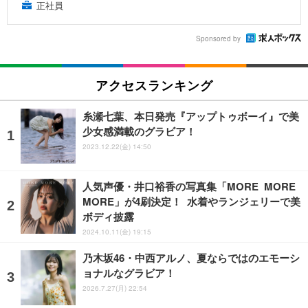
正社員
Sponsored by
アクセスランキング
糸瀬七葉、本日発売『アップトゥボーイ』で美
少女感満載のグラビア！
2023.12.22(金) 14:50
人気声優・井口裕香の写真集「MORE MORE
MORE」が4刷決定！ 水着やランジェリーで美
ボディ披露
2024.10.11(金) 19:15
乃木坂46・中西アルノ、夏ならではのエモーシ
ョナルなグラビア！
2026.7.27(月) 22:54