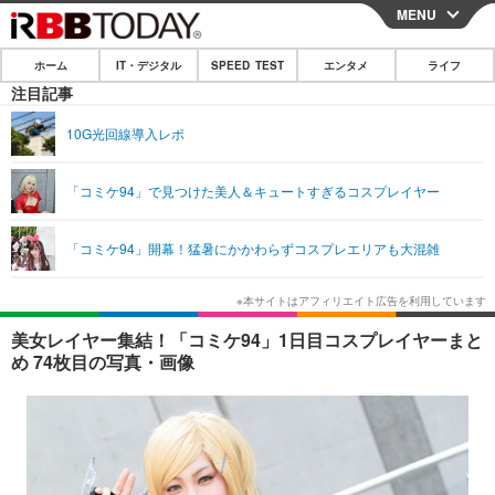
MENU
CLOSE
ホーム
IT・デジタル
SPEED TEST
エンタメ
ライフ
ホーム
注目記事
IT・デジタル
10G光回線導入レポ
IT・デジタルTOP
スマートフォン
SPEED TEST
「コミケ94」で見つけた美人＆キュートすぎるコスプレイヤー
ネタ
ガジェット・ツール
エンタメ
「コミケ94」開幕！猛暑にかかわらずコスプレエリアも大混雑
ショッピング
その他
エンタメTOP
映画・ドラマ
ライフ
韓流・K-POP
韓国・芸能
ライフTOP
グルメ
リリース一覧
美女レイヤー集結！「コミケ94」1日目コスプレイヤーまと
音楽
スポーツ
ペット
ショッピング
め 74枚目の写真・画像
プッシュ通知の停止方法
グラビア
ブログ
その他
ショッピング
その他