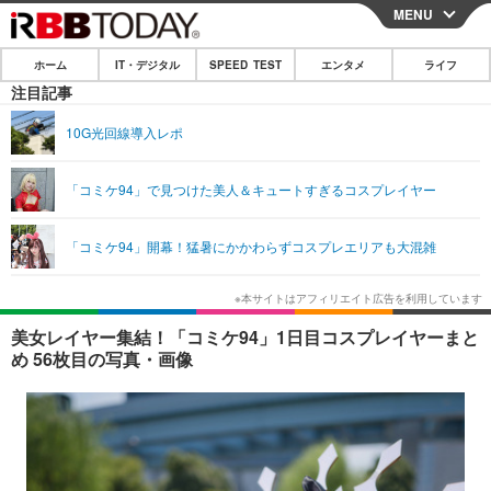
MENU
CLOSE
ホーム
IT・デジタル
SPEED TEST
エンタメ
ライフ
ホーム
注目記事
IT・デジタル
10G光回線導入レポ
IT・デジタルTOP
スマートフォン
SPEED TEST
「コミケ94」で見つけた美人＆キュートすぎるコスプレイヤー
ネタ
ガジェット・ツール
エンタメ
「コミケ94」開幕！猛暑にかかわらずコスプレエリアも大混雑
ショッピング
その他
エンタメTOP
映画・ドラマ
ライフ
韓流・K-POP
韓国・芸能
ライフTOP
グルメ
リリース一覧
美女レイヤー集結！「コミケ94」1日目コスプレイヤーまと
音楽
スポーツ
ペット
ショッピング
め 56枚目の写真・画像
プッシュ通知の停止方法
グラビア
ブログ
その他
ショッピング
その他