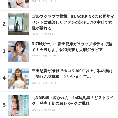
2022.2.15(火) 12:11
ゴルフクラブで襲撃、BLACKPINKの10周年イ
ベントに激怒したファンの説も…YG本社で女
性が暴れる
2026.8.7(金) 10:47
RIZINガール・新田妃奈がHカップボディで魅
了！天野ちよ、音羽美奈も大胆グラビア
2026.7.28(火) 20:58
三田悠貴が撮影でポロリ100回以上、私の胸は
「暴れん坊将軍」といいまして…
2024.11.9(土) 16:16
元NMB48・原かれん、1st写真集『どストライ
ク』発売！初の紐Tバックに挑戦
2026.8.7(金) 10:22