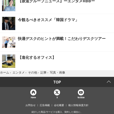
【坂道グループニュース】ーエンタメRBBー
今観るべきオススメ「韓国ドラマ」
快適デスクのヒントが満載！こだわりデスクツアー
【進化するオフィス】
写真・画像
ホーム
›
エンタメ
›
その他
›
記事
›
TOP
Home
X
YouTube
お問合せ
広告掲載
会社概要
個人情報保護方針
紹介した商品/サービスを購入、契約した場合に、