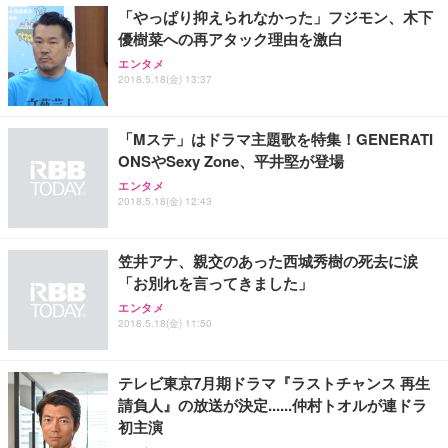
「やっぱり抑えられなかった」フジモン、木下
優樹菜への再アタック理由を激白
エンタメ
2018.5.18(金) 13:37
「Mステ」はドラマ主題歌を特集！GENERATI
ONSやSexy Zone、平井堅が登場
エンタメ
2018.5.18(金) 12:43
笠井アナ、親交のあった西城秀樹の死去に涙
「お別れを言ってきました」
エンタメ
2018.5.18(金) 11:50
テレビ東京7月期ドラマ『ラストチャンス 再生
請負人』の放送が決定......仲村トオルが連ドラ
初主演