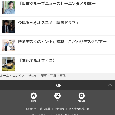
【坂道グループニュース】ーエンタメRBBー
今観るべきオススメ「韓国ドラマ」
快適デスクのヒントが満載！こだわりデスクツアー
【進化するオフィス】
写真・画像
ホーム
›
エンタメ
›
その他
›
記事
›
TOP
Home
X
YouTube
お問合せ
広告掲載
会社概要
個人情報保護方針