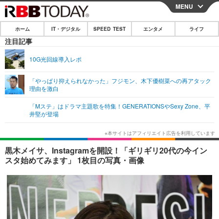
MENU
CLOSE
ホーム
IT・デジタル
SPEED TEST
エンタメ
ライフ
ホーム
注目記事
IT・デジタル
10G光回線導入レポ
IT・デジタルTOP
スマートフォン
SPEED TEST
「やっぱり抑えられなかった」フジモン、木下優樹菜への再アタック
理由を激白
ネタ
ガジェット・ツール
エンタメ
「Mステ」はドラマ主題歌を特集！GENERATIONSやSexy Zone、平
ショッピング
その他
井堅が登場
エンタメTOP
映画・ドラマ
ライフ
韓流・K-POP
韓国・芸能
ライフTOP
グルメ
リリース一覧
黒木メイサ、Instagramを開設！「ギリギリ20代の今イン
音楽
スポーツ
ペット
ショッピング
スタ始めてみます」 1枚目の写真・画像
プッシュ通知の停止方法
グラビア
ブログ
その他
ショッピング
その他