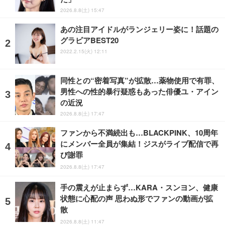
2026.8.8(土) 15:47
あの注目アイドルがランジェリー姿に！話題の
グラビアBEST20
2022.2.15(火) 12:11
同性との“密着写真”が拡散…薬物使用で有罪、
男性への性的暴行疑惑もあった俳優ユ・アイン
の近況
2026.8.8(土) 17:47
ファンから不満続出も…BLACKPINK、10周年
にメンバー全員が集結！ジスがライブ配信で再
び謝罪
2026.8.8(土) 17:47
手の震えが止まらず…KARA・スンヨン、健康
状態に心配の声 思わぬ形でファンの動画が拡
散
2026.8.8(土) 11:47