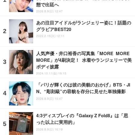
態で出廷へ
2026.8.9(日) 12:47
あの注目アイドルがランジェリー姿に！話題の
グラビアBEST20
2022.2.15(火) 12:11
人気声優・井口裕香の写真集「MORE MORE
MORE」が4刷決定！ 水着やランジェリーで美
ボディ披露
2024.10.11(金) 19:15
「パリが輝くのは彼の美貌のおかげ」BTS・JI
N、“彫刻級”の容貌を存分に見せた単独撮影
2026.8.9(日) 10:47
4:3ディスプレイの『Galaxy Z Fold8』は「思
った以上に実用的」
2026.8.9(日) 16:19