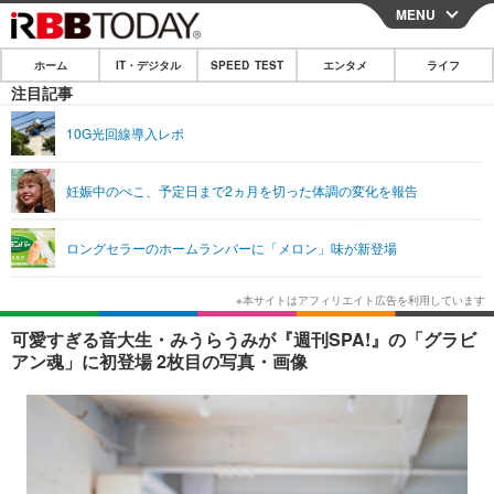
MENU
CLOSE
ホーム
IT・デジタル
SPEED TEST
エンタメ
ライフ
ホーム
注目記事
IT・デジタル
10G光回線導入レポ
IT・デジタルTOP
スマートフォン
SPEED TEST
妊娠中のぺこ、予定日まで2ヵ月を切った体調の変化を報告
ネタ
ガジェット・ツール
エンタメ
ロングセラーのホームランバーに「メロン」味が新登場
ショッピング
その他
エンタメTOP
映画・ドラマ
ライフ
韓流・K-POP
韓国・芸能
ライフTOP
グルメ
リリース一覧
可愛すぎる音大生・みうらうみが『週刊SPA!』の「グラビ
音楽
スポーツ
ペット
ショッピング
アン魂」に初登場 2枚目の写真・画像
プッシュ通知の停止方法
グラビア
ブログ
その他
ショッピング
その他