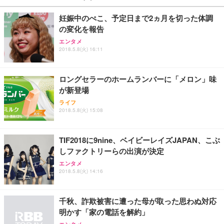
妊娠中のぺこ、予定日まで2ヵ月を切った体調
の変化を報告
エンタメ
2018.5.8(火) 16:11
ロングセラーのホームランバーに「メロン」味
が新登場
ライフ
2018.5.8(火) 15:08
TIF2018に9nine、ベイビーレイズJAPAN、こぶ
しファクトリーらの出演が決定
エンタメ
2018.5.8(火) 14:16
千秋、詐欺被害に遭った母が取った思わぬ対応
明かす「家の電話を解約」