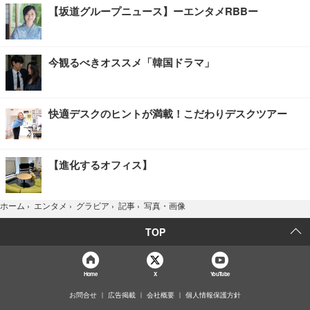
【坂道グループニュース】ーエンタメRBBー
今観るべきオススメ「韓国ドラマ」
快適デスクのヒントが満載！こだわりデスクツアー
【進化するオフィス】
写真・画像
ホーム
›
エンタメ
›
グラビア
›
記事
›
TOP
Home
X
YouTube
お問合せ
広告掲載
会社概要
個人情報保護方針