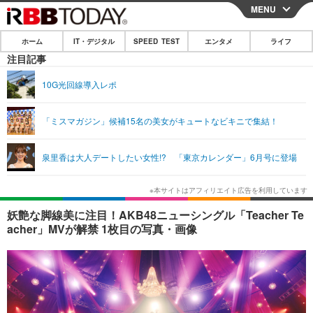
MENU
CLOSE
ホーム
IT・デジタル
SPEED TEST
エンタメ
ライフ
ホーム
注目記事
IT・デジタル
10G光回線導入レポ
IT・デジタルTOP
スマートフォン
SPEED TEST
「ミスマガジン」候補15名の美女がキュートなビキニで集結！
ネタ
ガジェット・ツール
エンタメ
泉里香は大人デートしたい女性!? 「東京カレンダー」6月号に登場
ショッピング
その他
エンタメTOP
映画・ドラマ
ライフ
韓流・K-POP
韓国・芸能
ライフTOP
グルメ
リリース一覧
妖艶な脚線美に注目！AKB48ニューシングル「Teacher Te
音楽
スポーツ
ペット
ショッピング
acher」MVが解禁 1枚目の写真・画像
プッシュ通知の停止方法
グラビア
ブログ
その他
ショッピング
その他