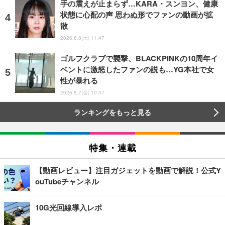
手の震えが止まらず…KARA・スンヨン、健康
状態に心配の声 思わぬ形でファンの動画が拡
散
2026.8.8(土) 11:47
ゴルフクラブで襲撃、BLACKPINKの10周年イ
ベントに激怒したファンの説も…YG本社で女
性が暴れる
2026.8.7(金) 10:47
ランキングをもっと見る
特集・連載
【動画レビュー】注目ガジェットを動画で解説！公式Y
ouTubeチャンネル
10G光回線導入レポ