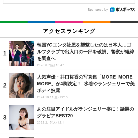
Sponsored by
アクセスランキング
韓国YGエンタ社屋を襲撃したのは日本人…ゴ
ルフクラブで出入口の一部を破損、警察が経緯
を調査へ
2026.8.7(金) 18:47
人気声優・井口裕香の写真集「MORE MORE
MORE」が4刷決定！ 水着やランジェリーで美
ボディ披露
2024.10.11(金) 19:15
あの注目アイドルがランジェリー姿に！話題の
グラビアBEST20
2022.2.15(火) 12:11