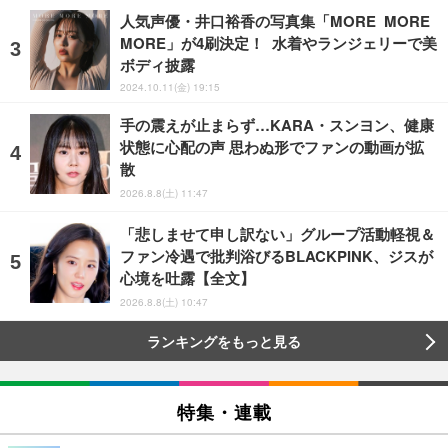
人気声優・井口裕香の写真集「MORE MORE
MORE」が4刷決定！ 水着やランジェリーで美
ボディ披露
2024.10.11(金) 19:15
手の震えが止まらず…KARA・スンヨン、健康
状態に心配の声 思わぬ形でファンの動画が拡
散
2026.8.8(土) 11:47
「悲しませて申し訳ない」グループ活動軽視＆
ファン冷遇で批判浴びるBLACKPINK、ジスが
心境を吐露【全文】
2026.8.8(土) 10:47
ランキングをもっと見る
特集・連載