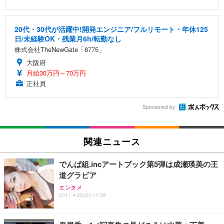
20代・30代が活躍中!開発エンジニア/フルリモート・年休125
日/未経験OK・残業月6h/転勤なし
株式会社TheNewGate「8775」
大阪府
月給30万円～70万円
正社員
Sponsored by
関連ニュース
でんぱ組.incアートブック第5弾は成瀬瑛美の王
道グラビア
エンタメ
2017.4.25(火) 11:39