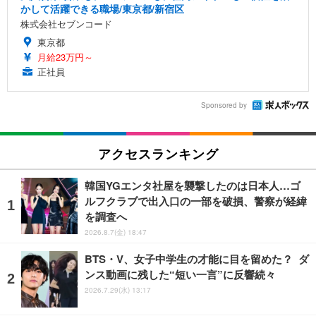
かして活躍できる職場/東京都/新宿区
株式会社セブンコード
東京都
月給23万円～
正社員
Sponsored by
アクセスランキング
韓国YGエンタ社屋を襲撃したのは日本人…ゴ
ルフクラブで出入口の一部を破損、警察が経緯
を調査へ
2026.8.7(金) 18:47
BTS・V、女子中学生の才能に目を留めた？ ダ
ンス動画に残した“短い一言”に反響続々
2026.7.29(水) 13:17