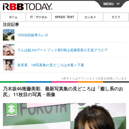
MENU
CLOSE
ホーム
IT・デジタル
SPEED TEST
エンタメ
ライフ
ホーム
注目記事
IT・デジタル
10G光回線導入レポ
IT・デジタルTOP
スマートフォン
SPEED TEST
でんぱ組.incアートブック第5弾は成瀬瑛美の王道グラビア
ネタ
ガジェット・ツール
エンタメ
泉里香、1st写真集の見どころは水着＋下着
ショッピング
その他
エンタメTOP
映画・ドラマ
ライフ
韓流・K-POP
韓国・芸能
ライフTOP
グルメ
リリース一覧
乃木坂46衛藤美彩、最新写真集の見どころは「癒し系のお
音楽
スポーツ
ペット
ショッピング
尻」 11枚目の写真・画像
プッシュ通知の停止方法
グラビア
ブログ
その他
ショッピング
その他