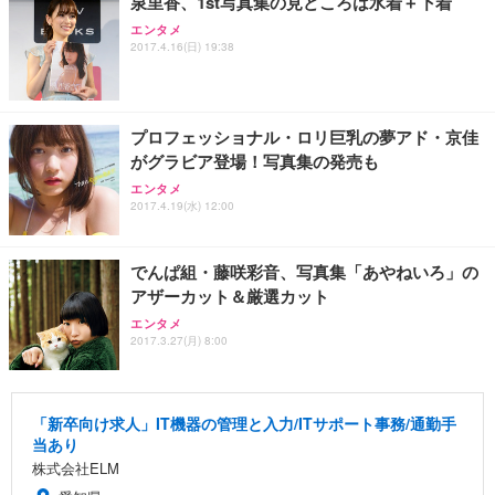
泉里香、1st写真集の見どころは水着＋下着
エンタメ
2017.4.16(日) 19:38
プロフェッショナル・ロリ巨乳の夢アド・京佳
がグラビア登場！写真集の発売も
エンタメ
2017.4.19(水) 12:00
でんぱ組・藤咲彩音、写真集「あやねいろ」の
アザーカット＆厳選カット
エンタメ
2017.3.27(月) 8:00
「新卒向け求人」IT機器の管理と入力/ITサポート事務/通勤手
当あり
株式会社ELM