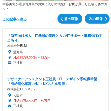
衛藤美彩が選ぶ写真集のお気に入りの1枚は、お尻が露出した後ろ姿のカ
ット
前の画像
次の画像
この記事へ戻る
「新卒向け求人」IT機器の管理と入力/ITサポート事務/通勤手
当あり
株式会社ELM
愛知県
月給25万9,300円～32万円
正社員
デザイナーアシスタント正社員・IT・デザイン系転職希望
「有給消化率高い/UI・UXスキル習得」
株式会社ELシステム
大阪府
月給31万2,400円～50万円
正社員