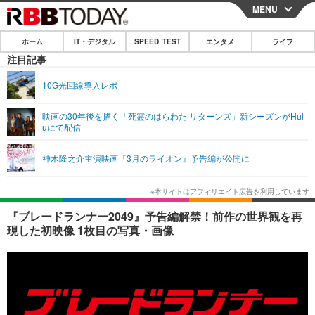
MENU
CLOSE
ホーム
IT・デジタル
SPEED TEST
エンタメ
ライフ
ホーム
注目記事
IT・デジタル
10G光回線導入レポ
IT・デジタルTOP
スマートフォン
SPEED TEST
映画の30年後を描く「死霊のはらわた リターンズ」新シーズンがHul
uにて配信
ネタ
ガジェット・ツール
エンタメ
神木隆之介主演映画『3月のライオン』予告編が公開に
ショッピング
その他
エンタメTOP
映画・ドラマ
ライフ
韓流・K-POP
韓国・芸能
ライフTOP
グルメ
リリース一覧
『ブレードランナー2049』予告編解禁！前作の世界観を再
音楽
スポーツ
ペット
ショッピング
現した初映像 1枚目の写真・画像
プッシュ通知の停止方法
グラビア
ブログ
その他
ショッピング
その他