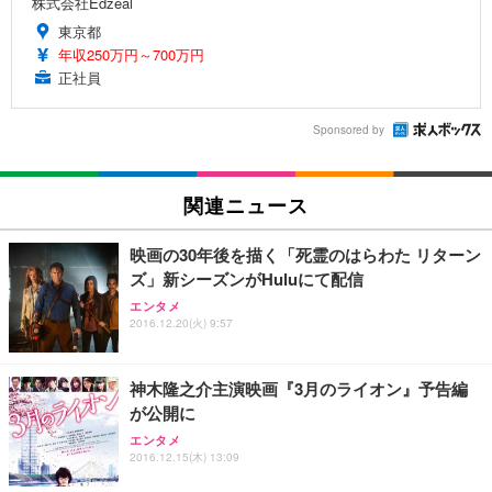
株式会社Edzeal
東京都
年収250万円～700万円
正社員
Sponsored by
関連ニュース
映画の30年後を描く「死霊のはらわた リターン
ズ」新シーズンがHuluにて配信
エンタメ
2016.12.20(火) 9:57
神木隆之介主演映画『3月のライオン』予告編
が公開に
エンタメ
2016.12.15(木) 13:09