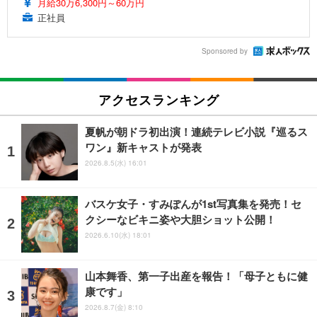
月給30万6,300円～60万円
正社員
Sponsored by
アクセスランキング
夏帆が朝ドラ初出演！連続テレビ小説『巡るス
ワン』新キャストが発表
2026.8.5(水) 16:01
バスケ女子・すみぽんが1st写真集を発売！セ
クシーなビキニ姿や大胆ショット公開！
2026.6.10(水) 18:01
山本舞香、第一子出産を報告！「母子ともに健
康です」
2026.8.7(金) 8:10