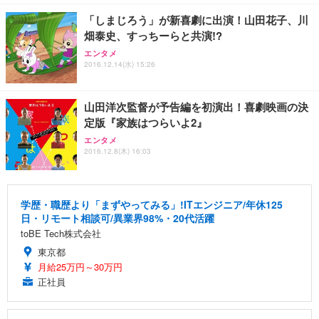
「しまじろう」が新喜劇に出演！山田花子、川
畑泰史、すっちーらと共演!?
エンタメ
2016.12.14(水) 15:26
山田洋次監督が予告編を初演出！喜劇映画の決
定版『家族はつらいよ2』
エンタメ
2016.12.8(木) 16:03
学歴・職歴より「まずやってみる」!ITエンジニア/年休125
日・リモート相談可/異業界98%・20代活躍
toBE Tech株式会社
東京都
月給25万円～30万円
正社員