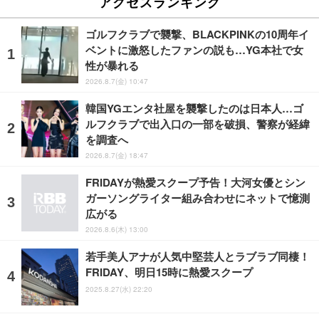
アクセスランキング
ゴルフクラブで襲撃、BLACKPINKの10周年イ
ベントに激怒したファンの説も…YG本社で女
性が暴れる
2026.8.7(金) 10:47
韓国YGエンタ社屋を襲撃したのは日本人…ゴ
ルフクラブで出入口の一部を破損、警察が経緯
を調査へ
2026.8.7(金) 18:47
FRIDAYが熱愛スクープ予告！大河女優とシン
ガーソングライター組み合わせにネットで憶測
広がる
2026.8.6(木) 13:00
若手美人アナが人気中堅芸人とラブラブ同棲！
FRIDAY、明日15時に熱愛スクープ
2025.8.27(水) 22:20