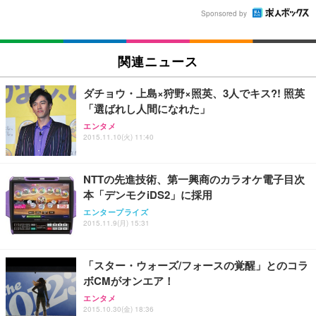
Sponsored by
関連ニュース
ダチョウ・上島×狩野×照英、3人でキス?! 照英
「選ばれし人間になれた」
エンタメ
2015.11.10(火) 11:40
NTTの先進技術、第一興商のカラオケ電子目次
本「デンモクiDS2」に採用
エンタープライズ
2015.11.9(月) 15:31
「スター・ウォーズ/フォースの覚醒」とのコラ
ボCMがオンエア！
エンタメ
2015.10.30(金) 18:36