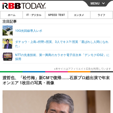
MENU
CLOSE
ホーム
IT・デジタル
SPEED TEST
エンタメ
ライフ
ホーム
注目記事
IT・デジタル
10G光回線導入レポ
IT・デジタルTOP
スマートフォン
SPEED TEST
ダチョウ・上島×狩野×照英、3人でキス?! 照英「選ばれし人間になれ
た」
ネタ
ガジェット・ツール
エンタメ
NTTの先進技術、第一興商のカラオケ電子目次本「デンモクiDS2」に
ショッピング
その他
採用
エンタメTOP
映画・ドラマ
ライフ
韓流・K-POP
韓国・芸能
ライフTOP
グルメ
リリース一覧
渡哲也、「松竹梅」新CMで復帰……石原プロ総出演で年末
音楽
スポーツ
ペット
ショッピング
オンエア 1枚目の写真・画像
プッシュ通知の停止方法
グラビア
ブログ
その他
ショッピング
その他