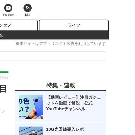
YouTube
RSS
ンタメ
ライフ
他
※本サイトはアフィリエイト広告を利用しています
時30分
特集・連載
日目
【動画レビュー】注目ガジェ
ットを動画で解説！公式
YouTubeチャンネル
イン
10G光回線導入レポ