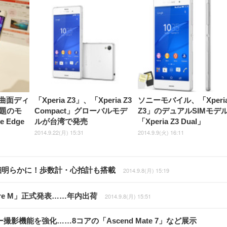
に曲面ディ
「Xperia Z3」、「Xperia Z3
ソニーモバイル、「Xperi
題のモ
Compact」グローバルモデ
Z3」のデュアルSIMモデ
 Edge
ルが台湾で発売
「Xperia Z3 Dual」
2014.9.22(月) 15:31
2014.9.9(火) 16:11
60」の詳細明らかに！歩数計・心拍計も搭載
2014.9.8(月) 15:19
ore M」正式発表……年内出荷
2014.9.8(月) 15:51
撮影機能を強化……8コアの「Ascend Mate 7」など展示