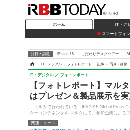
ホーム
IT・デ
スマートフォ
注目の話題
iPhone 16
こだわりデスクツアー
A
ホーム
›
IT・デジタル
›
フォトレポート
›
記事
›
写真・画像
IT・デジタル
フォトレポート
【フォトレポート】マルタで開
はプレゼン＆製品展示を実施
マルタで行われている「IFA 2015 Global Press
ターコンチネンタル マルタにて、参加企業による
関連ニュース