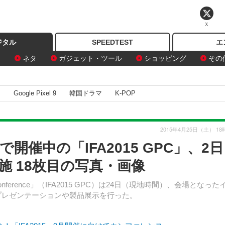
X
ジタル
SPEEDTEST
エ
ン
ネタ
ガジェット・ツール
ショッピング
その
I
Google Pixel 9
韓国ドラマ
K-POP
2015年4月25日（土） 18
催中の「IFA2015 GPC」、2
 18枚目の写真・画像
 Conference」（IFA2015 GPC）は24日（現地時間）、会場となった
プレゼンテーションや製品展示を行った。