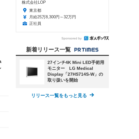
株式会社LOP
東京都
月給25万8,300円～32万円
正社員
Sponsored by
新着リリース一覧
a
27インチ4K Mini LED手術用
ル
モニター LG Medical
Display「27HS714S-W」の
取り扱いを開始
リリース一覧をもっと見る