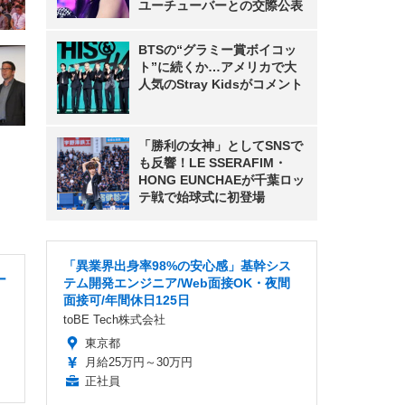
ユーチューバーとの交際公表
BTSの“グラミー賞ボイコッ
ト”に続くか…アメリカで大
人気のStray Kidsがコメント
「勝利の女神」としてSNSで
も反響！LE SSERAFIM・
HONG EUNCHAEが千葉ロッ
テ戦で始球式に初登場
「異業界出身率98%の安心感」基幹シス
ー
テム開発エンジニア/Web面接OK・夜間
面接可/年間休日125日
toBE Tech株式会社
東京都
月給25万円～30万円
正社員