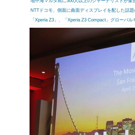
地中海マルタ島に300人以上のジャーナリストが集合
NTTドコモ、側面に曲面ディスプレイを配した話題のモデル「
「Xperia Z3」、「Xperia Z3 Compact」グ