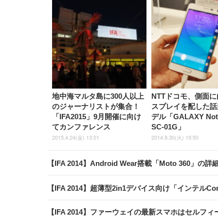
地中海マルタ島に300人以上
NTTドコモ、側面
のジャーナリストが集合！
スプレイを配した話
「IFA2015」9月開催に向け
デル「GALAXY Note
てカンファレンス
SC-01G」
2015.4.24(金) 13:01
2014.9.30(火) 15:50
【IFA 2014】Android Wear搭載「Moto 3
【IFA 2014】超薄型2in1デバイス向け「インテルC
【IFA 2014】ファーウェイの最新スマホはセルフィー