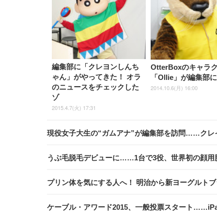
編集部に「クレヨンしんち
OtterBoxのキャラ
ゃん」がやってきた！ オラ
「Ollie」が編集部
のニュースをチェックした
2014.10.6(月) 16:00
ゾ
2015.4.7(火) 17:31
現役女子大生の“ガムアナ”が編集部を訪問……ク
うぶ毛脱毛デビューに……1台で3役、世界初の顔用
プリン体を気にする人へ！ 明治から新ヨーグルトブ
ケーブル・アワード2015、一般投票スタート……iPad