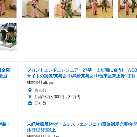
費全額
フロントエンドエンジニア「27卒・まだ間に合う!」WE
歓迎
サイトの実装/賞与あり/昇給賞与あり/台東区東上野1丁目
株式会社alBee
東京都
月給25万5,000円～32万円
正社員
定義・
未経験採用枠/ゲームテストエンジニア/研修制度充実/年
休日125日以上
株式会社HyBridge