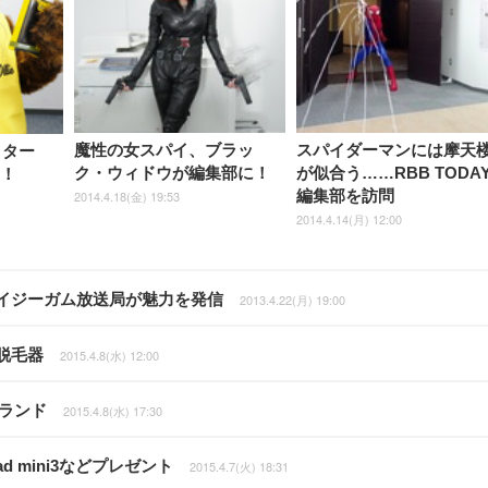
魔性の女スパイ、ブラッ
スパイダーマンには摩天
クター
ク・ウィドウが編集部に！
が似合う……RBB TODA
に！
編集部を訪問
2014.4.18(金) 19:53
2014.4.14(月) 12:00
レイジーガム放送局が魅力を発信
2013.4.22(月) 19:00
脱毛器
2015.4.8(水) 12:00
ランド
2015.4.8(水) 17:30
 mini3などプレゼント
2015.4.7(火) 18:31