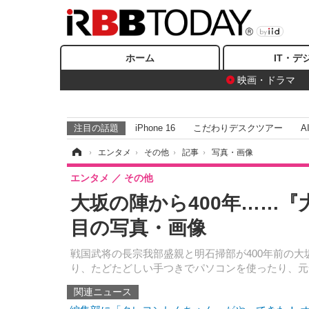
ホーム
IT・デ
映画・ドラマ
注目の話題
iPhone 16
こだわりデスクツアー
A
ホーム
›
エンタメ
›
その他
›
記事
›
写真・画像
エンタメ
その他
大坂の陣から400年……『大
目の写真・画像
戦国武将の長宗我部盛親と明石掃部が400年前の大坂
り、たどたどしい手つきでパソコンを使ったり、元
関連ニュース