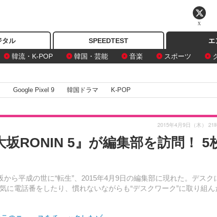
X
ジタル
SPEEDTEST
エ
韓流・K-POP
韓国・芸能
音楽
スポーツ
I
Google Pixel 9
韓国ドラマ
K-POP
2015年4月9日（木） 21
坂RONIN 5』が編集部を訪問！ 5
から平成の世に“転生”、2015年4月9日の編集部に現れた。デスク
気に電話番をしたり、慣れないながらも“デスクワーク”に取り組ん