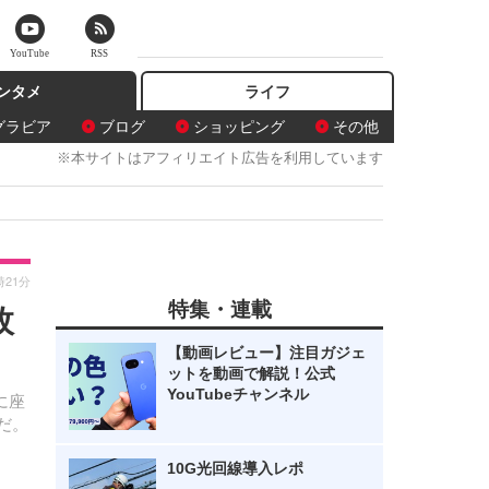
YouTube
RSS
ンタメ
ライフ
グラビア
ブログ
ショッピング
その他
※本サイトはアフィリエイト広告を利用しています
時21分
特集・連載
枚
【動画レビュー】注目ガジェ
ットを動画で解説！公式
YouTubeチャンネル
に座
だ。
10G光回線導入レポ