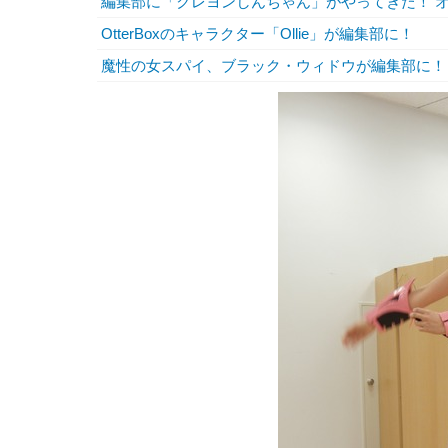
編集部に「クレヨンしんちゃん」がやってきた！ 
OtterBoxのキャラクター「Ollie」が編集部に！
魔性の女スパイ、ブラック・ウィドウが編集部に！