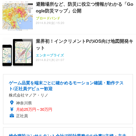
避難場所など、防災に役立つ情報がわかる「Go
ogle防災マップ」公開
ブロードバンド
2014.8.29(金) 15:20
業界初！インクリメントPのiOS向け地図開発キ
ット
エンタープライズ
2014.8.21(木) 21:07
ゲーム品質を端末ごとに確かめるモーション確認・動作テス
ト/正社員デビュー歓迎
株式会社マノア・リノ
神奈川県
月給25万円～30万円
正社員
総合建設コンサルタント会社で設計業務のお仕事!/主婦・主夫