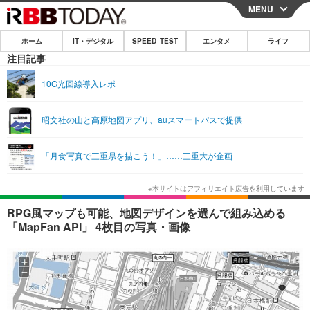
MENU
CLOSE
ホーム
IT・デジタル
SPEED TEST
エンタメ
ライフ
ホーム
注目記事
IT・デジタル
10G光回線導入レポ
IT・デジタルTOP
スマートフォン
SPEED TEST
昭文社の山と高原地図アプリ、auスマートパスで提供
ネタ
ガジェット・ツール
エンタメ
「月食写真で三重県を描こう！」……三重大が企画
ショッピング
その他
エンタメTOP
映画・ドラマ
ライフ
韓流・K-POP
韓国・芸能
ライフTOP
グルメ
リリース一覧
RPG風マップも可能、地図デザインを選んで組み込める
音楽
スポーツ
ペット
ショッピング
「MapFan API」 4枚目の写真・画像
プッシュ通知の停止方法
グラビア
ブログ
その他
ショッピング
その他