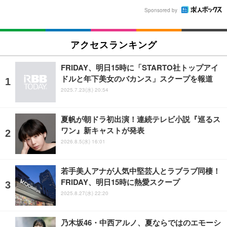
Sponsored by
アクセスランキング
FRIDAY、明日15時に「STARTO社トップアイ
ドルと年下美女のバカンス」スクープを報道
2025.7.23(水) 20:54
夏帆が朝ドラ初出演！連続テレビ小説『巡るス
ワン』新キャストが発表
2026.8.5(水) 16:01
若手美人アナが人気中堅芸人とラブラブ同棲！
FRIDAY、明日15時に熱愛スクープ
2025.8.27(水) 22:20
乃木坂46・中西アルノ、夏ならではのエモーシ