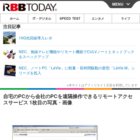
MENU
CLOSE
ホーム
IT・デジタル
SPEED TEST
エンタメ
ライフ
ホーム
注目記事
IT・デジタル
10G光回線導入レポ
IT・デジタルTOP
スマートフォン
SPEED TEST
NEC、無線テレビ機能やリモート機能でCULVノートとネットブック
をスペックアップ
ネタ
ガジェット・ツール
エンタメ
NEC、ノートPC「LaVie」に軽量・長時間駆動の新型「LaVie M」シ
ショッピング
その他
リーズを投入
エンタメTOP
映画・ドラマ
ライフ
韓流・K-POP
韓国・芸能
ライフTOP
グルメ
リリース一覧
自宅のPCから会社のPCを遠隔操作できるリモートアクセ
音楽
スポーツ
ペット
ショッピング
スサービス 1枚目の写真・画像
プッシュ通知の停止方法
グラビア
ブログ
その他
ショッピング
その他