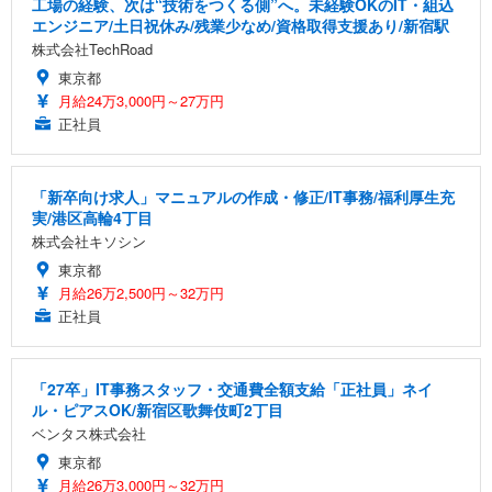
工場の経験、次は“技術をつくる側”へ。未経験OKのIT・組込
エンジニア/土日祝休み/残業少なめ/資格取得支援あり/新宿駅
株式会社TechRoad
東京都
月給24万3,000円～27万円
正社員
「新卒向け求人」マニュアルの作成・修正/IT事務/福利厚生充
実/港区高輪4丁目
株式会社キソシン
東京都
月給26万2,500円～32万円
正社員
「27卒」IT事務スタッフ・交通費全額支給「正社員」ネイ
ル・ピアスOK/新宿区歌舞伎町2丁目
ベンタス株式会社
東京都
月給26万3,000円～32万円