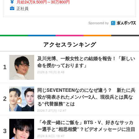
月給24万9,500円～30万800円
正社員
Sponsored by
アクセスランキング
及川光博、一般女性との結婚を報告！「新しい
命を授かっております」
2026.8.10(月) 8:48
同じSEVENTEENなのになぜ違う？ 新たに兵
役が発表されたメンバー2人、現役兵とは異な
る“代替服務”とは
2026.7.27(月) 12:47
「今度一緒にご飯を」BTS・V、好きなサッカ
ー選手と“相思相愛”？ビデオメッセージに注目
2026.8.9(日) 18:47