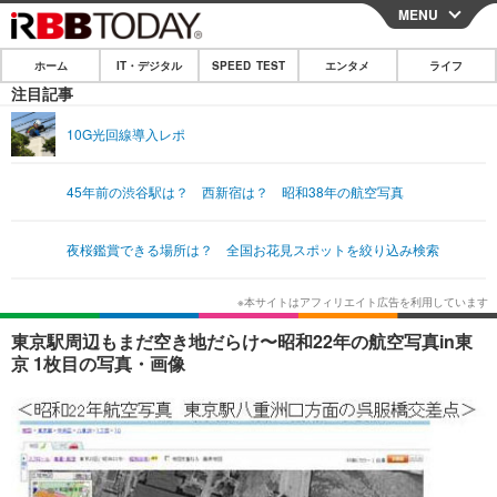
MENU
CLOSE
ホーム
IT・デジタル
SPEED TEST
エンタメ
ライフ
ホーム
注目記事
IT・デジタル
10G光回線導入レポ
IT・デジタルTOP
スマートフォン
SPEED TEST
45年前の渋谷駅は？ 西新宿は？ 昭和38年の航空写真
ネタ
ガジェット・ツール
エンタメ
夜桜鑑賞できる場所は？ 全国お花見スポットを絞り込み検索
ショッピング
その他
エンタメTOP
映画・ドラマ
ライフ
韓流・K-POP
韓国・芸能
ライフTOP
グルメ
リリース一覧
東京駅周辺もまだ空き地だらけ〜昭和22年の航空写真in東
音楽
スポーツ
ペット
ショッピング
京 1枚目の写真・画像
プッシュ通知の停止方法
グラビア
ブログ
その他
ショッピング
その他