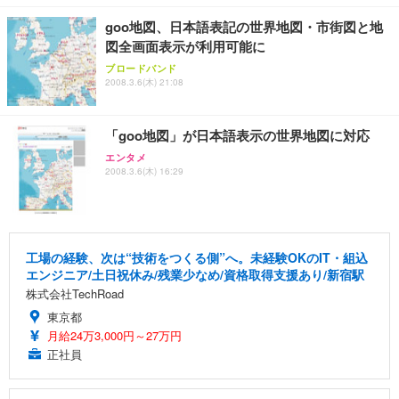
goo地図、日本語表記の世界地図・市街図と地
図全画面表示が利用可能に
ブロードバンド
2008.3.6(木) 21:08
「goo地図」が日本語表示の世界地図に対応
エンタメ
2008.3.6(木) 16:29
工場の経験、次は“技術をつくる側”へ。未経験OKのIT・組込
エンジニア/土日祝休み/残業少なめ/資格取得支援あり/新宿駅
株式会社TechRoad
東京都
月給24万3,000円～27万円
正社員