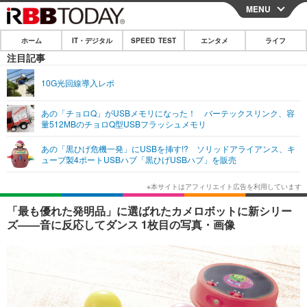
MENU
CLOSE
ホーム
IT・デジタル
SPEED TEST
エンタメ
ライフ
ホーム
注目記事
IT・デジタル
10G光回線導入レポ
IT・デジタルTOP
スマートフォン
SPEED TEST
あの「チョロQ」がUSBメモリになった！ バーテックスリンク、容
量512MBのチョロQ型USBフラッシュメモリ
ネタ
ガジェット・ツール
エンタメ
あの「黒ひげ危機一発」にUSBを挿す!? ソリッドアライアンス、キ
ショッピング
その他
ューブ製4ポートUSBハブ「黒ひげUSBハブ」を販売
エンタメTOP
映画・ドラマ
ライフ
韓流・K-POP
韓国・芸能
ライフTOP
グルメ
リリース一覧
「最も優れた発明品」に選ばれたカメロボットに新シリー
音楽
スポーツ
ペット
ショッピング
ズ——音に反応してダンス 1枚目の写真・画像
プッシュ通知の停止方法
グラビア
ブログ
その他
ショッピング
その他