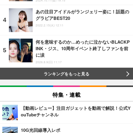
2024.10.11(金) 19:15
あの注目アイドルがランジェリー姿に！話題の
グラビアBEST20
2022.2.15(火) 12:11
何を意味するのか…めったに泣かないBLACKP
INK・ジス、10周年イベント終了しファンを前
に涙
2026.8.9(日) 11:17
ランキングをもっと見る
特集・連載
【動画レビュー】注目ガジェットを動画で解説！公式Y
ouTubeチャンネル
10G光回線導入レポ