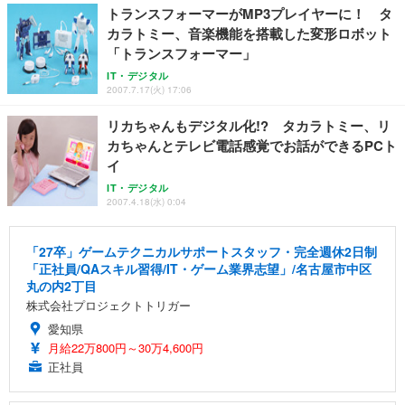
トランスフォーマーがMP3プレイヤーに！ タ
カラトミー、音楽機能を搭載した変形ロボット
「トランスフォーマー」
IT・デジタル
2007.7.17(火) 17:06
リカちゃんもデジタル化!? タカラトミー、リ
カちゃんとテレビ電話感覚でお話ができるPCト
イ
IT・デジタル
2007.4.18(水) 0:04
「27卒」ゲームテクニカルサポートスタッフ・完全週休2日制
「正社員/QAスキル習得/IT・ゲーム業界志望」/名古屋市中区
丸の内2丁目
株式会社プロジェクトトリガー
愛知県
月給22万800円～30万4,600円
正社員