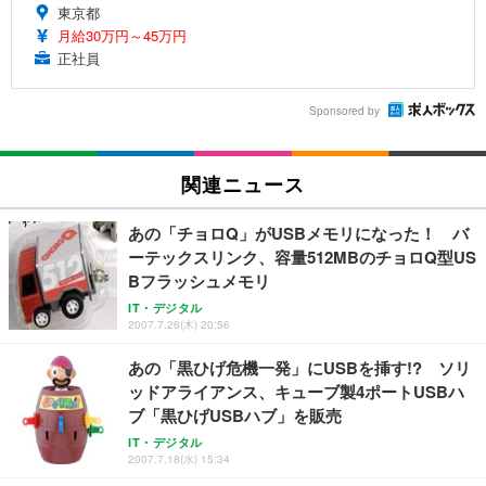
東京都
月給30万円～45万円
正社員
Sponsored by
関連ニュース
あの「チョロQ」がUSBメモリになった！ バ
ーテックスリンク、容量512MBのチョロQ型US
Bフラッシュメモリ
IT・デジタル
2007.7.26(木) 20:56
あの「黒ひげ危機一発」にUSBを挿す!? ソリ
ッドアライアンス、キューブ製4ポートUSBハ
ブ「黒ひげUSBハブ」を販売
IT・デジタル
2007.7.18(水) 15:34