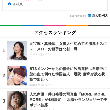
正社員
Sponsored by
アクセスランキング
元宝塚・真飛聖、女優人生初めての濃厚キスに
メロメロ！お相手は北村一輝
2018.8.3(金) 21:21
BTSメンバーからの借金に飲酒運転…自粛中に
脳出血で倒れた韓国芸人、退院 麻痺が残る状
態で出廷へ
2026.8.9(日) 12:47
人気声優・井口裕香の写真集「MORE MORE
MORE」が4刷決定！ 水着やランジェリーで美
ボディ披露