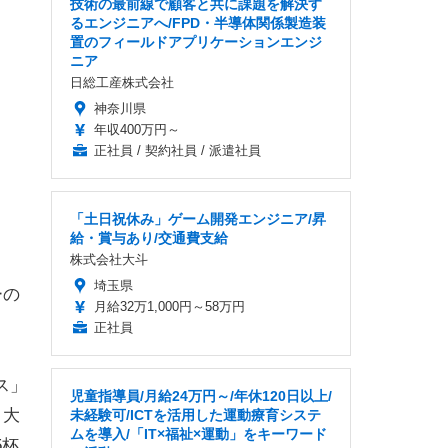
技術の最前線で顧客と共に課題を解決す
るエンジニアへ/FPD・半導体関係製造装
置のフィールドアプリケーションエンジ
ニア
日総工産株式会社
神奈川県
年収400万円～
正社員 / 契約社員 / 派遣社員
「土日祝休み」ゲーム開発エンジニア/昇
給・賞与あり/交通費支給
株式会社大斗
埼玉県
ーの
月給32万1,000円～58万円
正社員
ス」
児童指導員/月給24万円～/年休120日以上/
、大
未経験可/ICTを活用した運動療育システ
ムを導入/「IT×福祉×運動」をキーワード
5杯