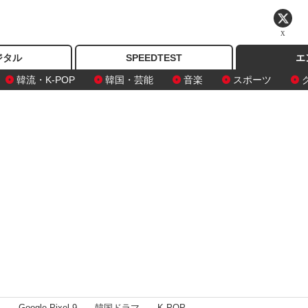
X
ジタル
SPEEDTEST
エ
韓流・K-POP
韓国・芸能
音楽
スポーツ
I
Google Pixel 9
韓国ドラマ
K-POP