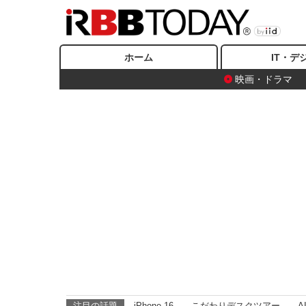
ホーム
IT・デ
映画・ドラマ
注目の話題
iPhone 16
こだわりデスクツアー
A