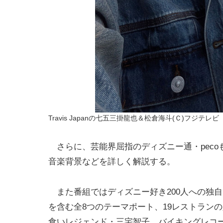
Travis Japanの七五三掛龍也＆松倉海斗(Ｃ)フジテレビ
さらに、芸能界屈指のディズニー通・peco
音楽背景などを詳しく解説する。
また番組ではディズニー好き200人への独
を含む全8つのテーマポート、19レストラン
食いレジェンド・三宅智子、バイキングレコー