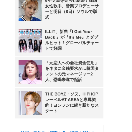
8年交際を実らせ結婚！韓国
女性歌手、音楽プロデューサ
ーと明日（8日）ソウルで挙
式
ILLIT、新曲『I Got Your
Back 』が『It’s Me』とダブ
ルヒット！グローバルチャー
トで好調
「元恋人への会社資金使用」
をネタに金銭要求か…韓国タ
レントの元マネージャー2
人、恐喝未遂で起訴
THE BOYZ・ソヌ、HIPHOP
レーベルAT AREAと専属契
約！ヨンフンに続き新たなス
タート