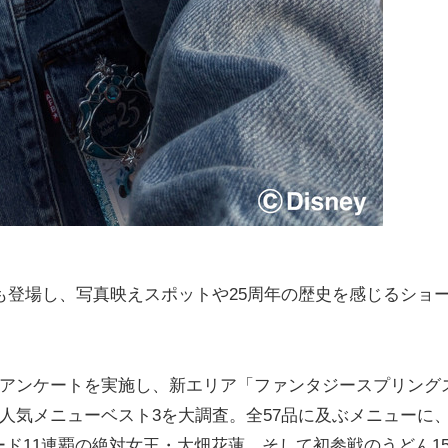
も登場し、写真映えスポットや25周年の歴史を感じるショ
自アンケートを実施し、新エリア「ファンタジースプリング
の人気メニューベスト3を大調査。全57品に及ぶメニューに
ド11連覇の絶対女王・大畑花蓮、そして初参戦のうどん1