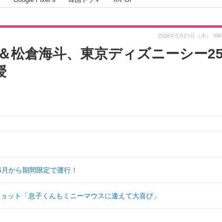
2026年5月21日（木） 09
掛龍也＆松倉海斗、東京ディズニーシー2
授
6月から期間限定で運行！
ショット「息子くんもミニーマウスに逢えて大喜び」