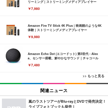
リーミング | ストリーミングメディアプレイヤー
￥7,980
Amazon Fire TV Stick 4K Plus | 映画館のような4K
体験 | ストリーミングメディアプレイヤー
￥9,980
Amazon Echo Dot (エコードット) 第5世代 - Alex
a、センサー搭載、鮮やかなサウンド｜チャコール
￥7,480
>> もっと見る
[EdoErgo] オフィスチェア 椅子 テレワーク 疲れな
EIZO ビジネス向けプレミアムモニター | FlexScan
Amazonベーシック ペットシーツ 薄型 レギュラー 1
い 跳ね上げ式アームレスト コンパクト 約105度ロッ
EV3240X-WT | 31.5型4K UHD・USB Type-C・ホワ
関連ニュース
回使い捨て 無香料 ホワイト 300枚
キング pc 事務椅子 360度回転 座面昇降 強化ナイロ
イト
ン樹脂ベース 通気性メッシュ 在宅ワーク H-WY01
￥3,373
￥5,699
￥105,595
嵐のラストツアーがBlu-rayとDVDで発売決定！
(黒網+黒枠+黒足)
ライブフォトブックも発売！