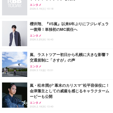
エンタメ
EIZO ビジネス向けプレミアムモニター | FlexScan
SIHOO B100 オフィスチェア／デスクチェア メッシ
Amazonベーシック ペットシーツ 厚型 ワイド 42枚
2026.5.16(土) 10:18
EV2740X-WT | 27.0型4K UHD・USB Type-C・ホワ
ュチェア 人間工学 疲れない ブラック
x2袋(84枚) ホワイト(吸収面:ライトブルー)
イト
￥27,999
￥3,234
￥109,572
櫻井翔、『VS嵐』以来6年ぶりにフジレギュラ
ー復帰！単独初のMC就任へ
Sezlife オフィスチェア デスクチェア 疲れない テレ
エンタメ
【純正品】27"ゲーミングモニター DualSense 充電
ネオ・ルーライフ ネオ・オムツ L 中型犬用 26枚入
ワーク チェア 強化バックレスト 30度ロッキング機
2026.3.25(水) 16:43
フック付き（CFI-ZDM1J）
り 単品
能 人間工学 椅子 腰サポート 90度跳ね上げ式アーム
レスト 3Dヘッドレスト ハンガー付き 高反発クッシ
￥49,979
￥1,800
￥7,680
ョン PCチェア 通気性メッシュ ゲーミング/勉強/事
嵐、ラストツアー初日から札幌に大きな影響？
務用 おしゃれ パソコンチェア (ブラック)
交通規制に「さすが」の声
Sezlife オフィスチェア デスクチェア 疲れない テレ
【整備済み品】Dell E2724HS 27インチ 液晶モニタ
Smart Basic(スマートベーシック) 【Amazon.co.jp
エンタメ
ワーク チェア 強化バックレスト 30度ロッキング機
ー フルHD（1920×1080）VA 非光沢 HDMI/DisplayP
限定】 Smart Basic アイリスオーヤマ ペットシーツ
2026.3.13(金) 15:01
能 人間工学 椅子 腰サポート 90度跳ね上げ式アーム
ort/VGA スピーカー内蔵 高さ調整 スイベル VESA対
超厚型 お徳用 ワイド 100枚入 (x 1) (ケース販売)
レスト 3Dヘッドレスト ハンガー付き 高反発クッシ
応 ComfortView ビジネス向け
￥7,680
￥15,800
￥3,670
ョン PCチェア 通気性メッシュ ゲーミング/勉強/事
嵐・松本潤が“幕末のカリスマ”松平容保役に！
務用 おしゃれ パソコンチェア (ホワイト)
会津藩主としての威厳を感じるキャラクターム
ANDWINT オフィスチェア デスクチェア 肘なし メ
【MiniLED/24.5inch/280Hz/FHD】GRAPHT THE S
ービーも公開
アイリスオーヤマ ペットシーツ 超厚型 お徳用 レギ
ッシュ 通気性 ランバーサポート付き 腰サポート ガ
HOOTER Gaming Monitor 24” Essential ゲーミン
ュラー 200枚入【Amazon.co.jp限定】
エンタメ
ス圧無段階昇降 360度回転 キャスター付き コンパク
グモニター QD 24.5インチ 1ms FHD 量子ドット 残
2026.2.18(水) 13:40
ト 幅52×奥行58.5×高さ84～96cm テレワーク 在宅
像低減 (3年保証 | 輝点保証 | 日本メーカー)
￥3,731
￥4,139
￥34,980
勤務 ブラック