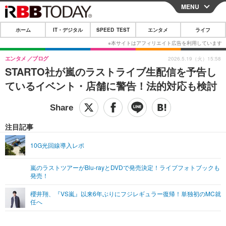
MENU
CLOSE
ホーム
IT・デジタル
SPEED TEST
エンタメ
ライフ
ホーム
IT・デジタル
エンタメ
ブログ
2026.5.19（火）15:58
STARTO社が嵐のラストライブ生配信を予告し
IT・デジタルTOP
スマートフォン
SPEED TEST
ているイベント・店舗に警告！法的対応も検討
ネタ
ガジェット・ツール
エンタメ
ショッピング
その他
エンタメTOP
映画・ドラマ
ライフ
注目記事
韓流・K-POP
韓国・芸能
ライフTOP
グルメ
リリース一覧
10G光回線導入レポ
音楽
スポーツ
ペット
ショッピング
プッシュ通知の停止方法
嵐のラストツアーがBlu-rayとDVDで発売決定！ライブフォトブックも
発売！
グラビア
ブログ
その他
櫻井翔、『VS嵐』以来6年ぶりにフジレギュラー復帰！単独初のMC就
ショッピング
その他
任へ