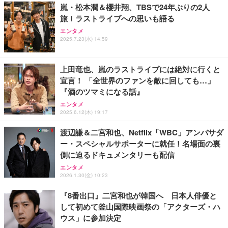
嵐・松本潤＆櫻井翔、TBSで24年ぶりの2人
旅！ラストライブへの思いも語る
エンタメ
2025.7.23(水) 14:59
上田竜也、嵐のラストライブには絶対に行くと
宣言！ 「全世界のファンを敵に回しても…」
『酒のツマミになる話』
エンタメ
2025.6.12(木) 19:17
渡辺謙＆二宮和也、Netflix「WBC」アンバサダ
ー・スペシャルサポーターに就任！名場面の裏
側に迫るドキュメンタリーも配信
エンタメ
2026.1.30(金) 10:23
『8番出口』二宮和也が韓国へ 日本人俳優と
して初めて釜山国際映画祭の「アクターズ・ハ
ウス」に参加決定