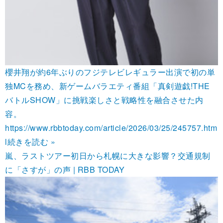
櫻井翔が約6年ぶりのフジテレビレギュラー出演で初の単
独MCを務め、新ゲームバラエティ番組「真剣遊戯!THE
バトルSHOW」に挑戦楽しさと戦略性を融合させた内
容。
https://www.rbbtoday.com/article/2026/03/25/245757.htm
l
続きを読む »
嵐、ラストツアー初日から札幌に大きな影響？交通規制
に「さすが」の声 | RBB TODAY