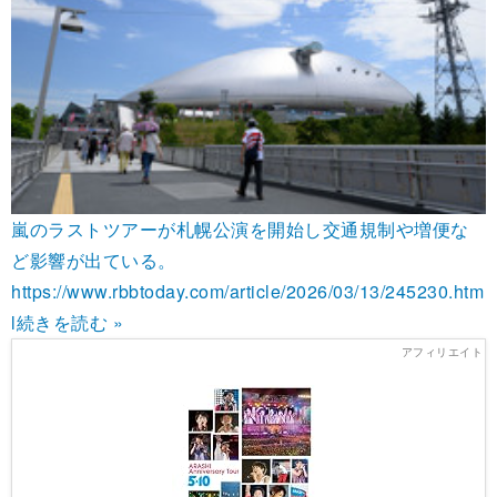
嵐のラストツアーが札幌公演を開始し交通規制や増便な
ど影響が出ている。
https://www.rbbtoday.com/article/2026/03/13/245230.htm
l
続きを読む »