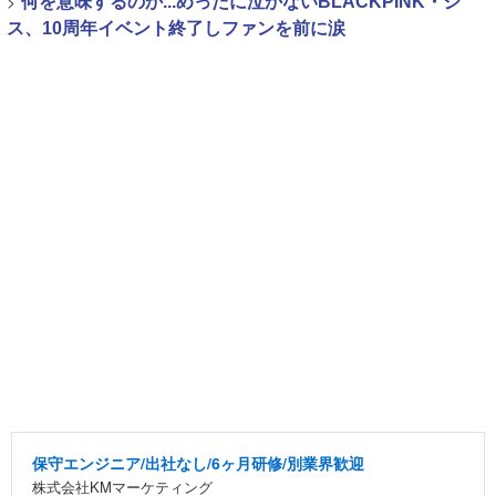
>
何を意味するのか...めったに泣かないBLACKPINK・ジ
ス、10周年イベント終了しファンを前に涙
保守エンジニア/出社なし/6ヶ月研修/別業界歓迎
株式会社KMマーケティング