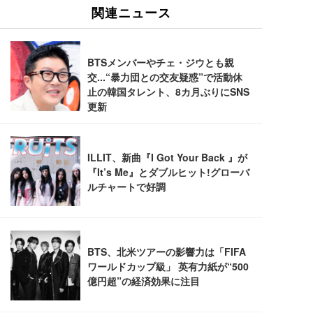
ュチェア 人間工学 疲れない ブラック
x2袋(84枚) ホワイト(吸収面:ライトブルー)
イト
￥27,999
￥3,234
￥109,572
Sezlife オフィスチェア デスクチェア 疲れない テレ
【純正品】27"ゲーミングモニター DualSense 充電
ネオ・ルーライフ ネオ・オムツ L 中型犬用 26枚入
ワーク チェア 強化バックレスト 30度ロッキング機
フック付き（CFI-ZDM1J）
り 単品
能 人間工学 椅子 腰サポート 90度跳ね上げ式アーム
レスト 3Dヘッドレスト ハンガー付き 高反発クッシ
￥49,979
￥1,800
￥7,680
ョン PCチェア 通気性メッシュ ゲーミング/勉強/事
務用 おしゃれ パソコンチェア (ブラック)
Sezlife オフィスチェア デスクチェア 疲れない テレ
【整備済み品】Dell E2724HS 27インチ 液晶モニタ
Smart Basic(スマートベーシック) 【Amazon.co.jp
ワーク チェア 強化バックレスト 30度ロッキング機
ー フルHD（1920×1080）VA 非光沢 HDMI/DisplayP
限定】 Smart Basic アイリスオーヤマ ペットシーツ
能 人間工学 椅子 腰サポート 90度跳ね上げ式アーム
ort/VGA スピーカー内蔵 高さ調整 スイベル VESA対
超厚型 お徳用 ワイド 100枚入 (x 1) (ケース販売)
レスト 3Dヘッドレスト ハンガー付き 高反発クッシ
応 ComfortView ビジネス向け
￥7,680
￥15,800
￥3,670
ョン PCチェア 通気性メッシュ ゲーミング/勉強/事
務用 おしゃれ パソコンチェア (ホワイト)
ANDWINT オフィスチェア デスクチェア 肘なし メ
【MiniLED/24.5inch/280Hz/FHD】GRAPHT THE S
アイリスオーヤマ ペットシーツ 超厚型 お徳用 レギ
ッシュ 通気性 ランバーサポート付き 腰サポート ガ
HOOTER Gaming Monitor 24” Essential ゲーミン
ュラー 200枚入【Amazon.co.jp限定】
ス圧無段階昇降 360度回転 キャスター付き コンパク
グモニター QD 24.5インチ 1ms FHD 量子ドット 残
ト 幅52×奥行58.5×高さ84～96cm テレワーク 在宅
像低減 (3年保証 | 輝点保証 | 日本メーカー)
￥3,731
￥4,139
￥34,980
勤務 ブラック