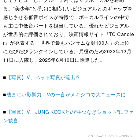
る。“美少年”と呼ぶに相応しいビジュアルとのギャップを
感じさせる低音ボイスが特徴で、ボーカルラインの中で
も主に中低音パートを担当している。優れたビジュアル
が世界的に評価されており、映画情報サイト『TC Candle
r』が発表する「世界で最もハンサムな顔100人」の上位
にたびたびランクインしている。兵役のため2023年12月
11日に入隊し、2025年6月10日に除隊した。
■
【写真】V、ベッド写真が流出!?
■
凄まじい影響力…Vの一言がメキシコで大ニュースに
■
【写真】V、JUNG KOOKとの“手つなぎショット”にファ
ン歓喜
《スポーツソウル日本版》