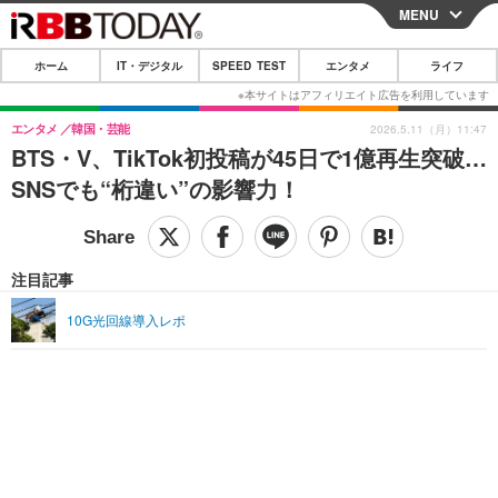
MENU
CLOSE
ホーム
IT・デジタル
SPEED TEST
エンタメ
ライフ
ホーム
IT・デジタル
エンタメ
韓国・芸能
2026.5.11（月）11:47
BTS・V、TikTok初投稿が45日で1億再生突破…
IT・デジタルTOP
スマートフォン
SPEED TEST
SNSでも“桁違い”の影響力！
ネタ
ガジェット・ツール
エンタメ
ショッピング
その他
エンタメTOP
映画・ドラマ
ライフ
注目記事
韓流・K-POP
韓国・芸能
ライフTOP
グルメ
リリース一覧
10G光回線導入レポ
音楽
スポーツ
ペット
ショッピング
プッシュ通知の停止方法
グラビア
ブログ
その他
ショッピング
その他