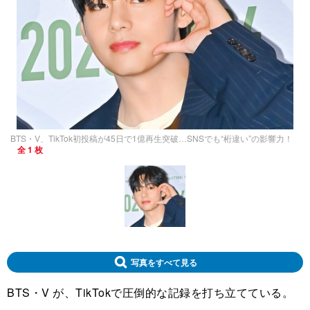
BTS・V、TikTok初投稿が45日で1億再生突破…SNSでも“桁違い”の影響力！
全 1 枚
写真をすべて見る
BTS・V が、TikTokで圧倒的な記録を打ち立てている。