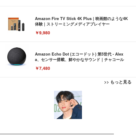
Amazon Fire TV Stick 4K Plus | 映画館のような4K
体験 | ストリーミングメディアプレイヤー
￥9,980
Amazon Echo Dot (エコードット) 第5世代 - Alex
a、センサー搭載、鮮やかなサウンド｜チャコール
￥7,480
>> もっと見る
[EdoErgo] オフィスチェア 椅子 テレワーク 疲れな
EIZO ビジネス向けプレミアムモニター | FlexScan
Amazonベーシック ペットシーツ 薄型 レギュラー 1
い 跳ね上げ式アームレスト コンパクト 約105度ロッ
EV3240X-WT | 31.5型4K UHD・USB Type-C・ホワ
回使い捨て 無香料 ホワイト 300枚
キング pc 事務椅子 360度回転 座面昇降 強化ナイロ
イト
ン樹脂ベース 通気性メッシュ 在宅ワーク H-WY01
￥3,373
￥5,699
￥105,595
(黒網+黒枠+黒足)
EIZO ビジネス向けプレミアムモニター | FlexScan
SIHOO B100 オフィスチェア／デスクチェア メッシ
Amazonベーシック ペットシーツ 厚型 ワイド 42枚
EV2740X-WT | 27.0型4K UHD・USB Type-C・ホワ