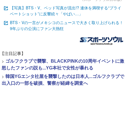
【写真】BTS・V、ベッド写真が流出!? 連休を満喫する“プライ
ベートショット”に反響続々「やばい…」
BTS・Vの一言がメキシコのニュースで大きく取り上げられる！
9年ぶりの公演にファン大熱狂
【注目記事】
>
ゴルフクラブで襲撃、BLACKPINKの10周年イベントに激
怒したファンの説も...YG本社で女性が暴れる
>
韓国YGエンタ社屋を襲撃したのは日本人...ゴルフクラブで
出入口の一部を破損、警察が経緯を調査へ