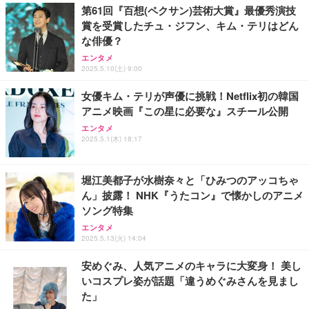
￥109,572
第61回『百想(ペクサン)芸術大賞』最優秀演技
賞を受賞したチュ・ジフン、キム・テリはどん
Sezlife オフィスチェア デスクチェア 疲れない テレ
な俳優？
【純正品】27"ゲーミングモニター DualSense 充電
ネオ・ルーライフ ネオ・オムツ L 中型犬用 26枚入
ワーク チェア 強化バックレスト 30度ロッキング機
フック付き（CFI-ZDM1J）
り 単品
エンタメ
能 人間工学 椅子 腰サポート 90度跳ね上げ式アーム
2025.5.10(土) 9:00
レスト 3Dヘッドレスト ハンガー付き 高反発クッシ
￥49,979
￥1,800
￥7,680
ョン PCチェア 通気性メッシュ ゲーミング/勉強/事
女優キム・テリが声優に挑戦！Netflix初の韓国
務用 おしゃれ パソコンチェア (ブラック)
アニメ映画『この星に必要な』スチール公開
Sezlife オフィスチェア デスクチェア 疲れない テレ
【整備済み品】Dell E2724HS 27インチ 液晶モニタ
Smart Basic(スマートベーシック) 【Amazon.co.jp
エンタメ
ワーク チェア 強化バックレスト 30度ロッキング機
ー フルHD（1920×1080）VA 非光沢 HDMI/DisplayP
限定】 Smart Basic アイリスオーヤマ ペットシーツ
2025.5.1(木) 18:17
能 人間工学 椅子 腰サポート 90度跳ね上げ式アーム
ort/VGA スピーカー内蔵 高さ調整 スイベル VESA対
超厚型 お徳用 ワイド 100枚入 (x 1) (ケース販売)
レスト 3Dヘッドレスト ハンガー付き 高反発クッシ
応 ComfortView ビジネス向け
￥7,680
￥15,800
￥3,670
ョン PCチェア 通気性メッシュ ゲーミング/勉強/事
堀江美都子が水樹奈々と「ひみつのアッコちゃ
務用 おしゃれ パソコンチェア (ホワイト)
ん」披露！ NHK『うたコン』で懐かしのアニメ
ANDWINT オフィスチェア デスクチェア 肘なし メ
【MiniLED/24.5inch/280Hz/FHD】GRAPHT THE S
アイリスオーヤマ ペットシーツ 超厚型 お徳用 レギ
ソング特集
ッシュ 通気性 ランバーサポート付き 腰サポート ガ
HOOTER Gaming Monitor 24” Essential ゲーミン
ュラー 200枚入【Amazon.co.jp限定】
ス圧無段階昇降 360度回転 キャスター付き コンパク
グモニター QD 24.5インチ 1ms FHD 量子ドット 残
エンタメ
ト 幅52×奥行58.5×高さ84～96cm テレワーク 在宅
像低減 (3年保証 | 輝点保証 | 日本メーカー)
￥3,731
2025.5.13(火) 14:04
￥4,139
￥34,980
勤務 ブラック
安めぐみ、人気アニメのキャラに大変身！ 美し
いコスプレ姿が話題「違うめぐみさんを見まし
た」