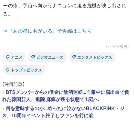
ーの弦、宇宙へ向かうナニョンに迫る危機が映し出され
る。
⇒『あの星に君がいる』予告編はこちら
《ハララ書房》
アニメ
ビデオニュース
エンタメトピックス
トップトピックス
【注目記事】
>
BTSメンバーからの借金に飲酒運転...自粛中に脳出血で倒
れた韓国芸人、退院 麻痺が残る状態で出廷へ
>
何を意味するのか...めったに泣かないBLACKPINK・ジ
ス、10周年イベント終了しファンを前に涙