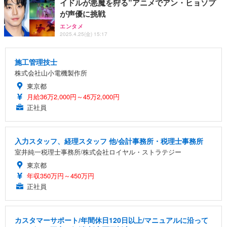
イドルが悪魔を狩る”アニメでアン・ヒョソプ
が声優に挑戦
エンタメ
2025.4.25(金) 15:17
施工管理技士
株式会社山小電機製作所
東京都
月給36万2,000円～45万2,000円
正社員
入力スタッフ、経理スタッフ 他/会計事務所・税理士事務所
室井純一税理士事務所/株式会社ロイヤル・ストラテジー
東京都
年収350万円～450万円
正社員
カスタマーサポート/年間休日120日以上/マニュアルに沿って