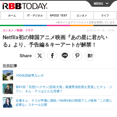
MENU
CLOSE
ホーム
IT・デジタル
SPEED TEST
エンタメ
ライフ
ホーム
IT・デジタル
エンタメ
映画・ドラマ
2025.5.15（木）10:55
Netflix初の韓国アニメ映画『あの星に君がい
IT・デジタルTOP
スマートフォン
SPEED TEST
る』より、予告編＆キーアートが解禁！
ネタ
ガジェット・ツール
エンタメ
ショッピング
その他
エンタメTOP
映画・ドラマ
ライフ
注目記事
韓流・K-POP
韓国・芸能
ライフTOP
グルメ
リリース一覧
10G光回線導入レポ
音楽
スポーツ
ペット
ショッピング
プッシュ通知の停止方法
第61回『百想(ペクサン)芸術大賞』最優秀演技賞を受賞したチュ・ジ
フン、キム・テリはどんな俳優？
グラビア
ブログ
その他
女優キム・テリが声優に挑戦！Netflix初の韓国アニメ映画『この星に
ショッピング
その他
必要な』スチール公開