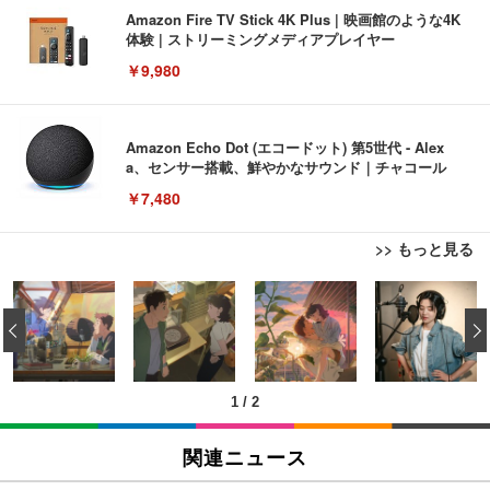
Amazon Fire TV Stick 4K Plus | 映画館のような4K
体験 | ストリーミングメディアプレイヤー
￥9,980
Amazon Echo Dot (エコードット) 第5世代 - Alex
a、センサー搭載、鮮やかなサウンド｜チャコール
￥7,480
>> もっと見る
[EdoErgo] オフィスチェア 椅子 テレワーク 疲れな
EIZO ビジネス向けプレミアムモニター | FlexScan
Amazonベーシック ペットシーツ 薄型 レギュラー 1
い 跳ね上げ式アームレスト コンパクト 約105度ロッ
EV3240X-WT | 31.5型4K UHD・USB Type-C・ホワ
‹
回使い捨て 無香料 ホワイト 300枚
キング pc 事務椅子 360度回転 座面昇降 強化ナイロ
イト
ン樹脂ベース 通気性メッシュ 在宅ワーク H-WY01
￥3,373
￥5,699
￥105,595
(黒網+黒枠+黒足)
1
/
2
EIZO ビジネス向けプレミアムモニター | FlexScan
SIHOO B100 オフィスチェア／デスクチェア メッシ
Amazonベーシック ペットシーツ 厚型 ワイド 42枚
EV2740X-WT | 27.0型4K UHD・USB Type-C・ホワ
ュチェア 人間工学 疲れない ブラック
x2袋(84枚) ホワイト(吸収面:ライトブルー)
関連ニュース
イト
￥27,999
￥3,234