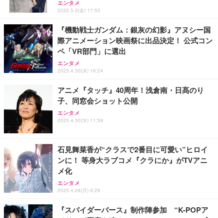
エンタメ
2025.5.2(金) 17:53
『機動戦士ガンダム：銀灰の幻影』アヌシー国
際アニメーション映画祭に出品決定！ 公式コン
ペ「VR部門」に選出
エンタメ
2025.4.30(水) 16:24
アニメ『タッチ』40周年！浅倉南・日髙のり
子、同窓会ショット公開
エンタメ
2025.4.30(水) 11:59
石見舞菜香が“クラスで2番目に可愛い”ヒロイ
ンに！ 等身大ラブコメ『クラにか』がTVアニ
メ化
エンタメ
2025.4.28(月) 9:29
『スパイダーバース』制作陣参加 “K-POPア