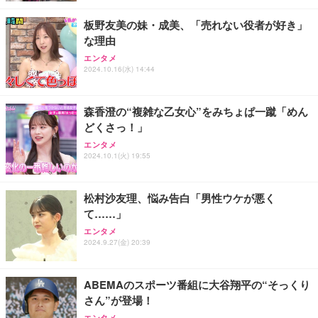
板野友美の妹・成美、「売れない役者が好き」
な理由
エンタメ
2024.10.16(水) 14:44
森香澄の“複雑な乙女心”をみちょぱ一蹴「めん
どくさっ！」
エンタメ
2024.10.1(火) 19:55
松村沙友理、悩み告白「男性ウケが悪く
て……」
エンタメ
2024.9.27(金) 20:39
ABEMAのスポーツ番組に大谷翔平の“そっくり
さん”が登場！
エンタメ