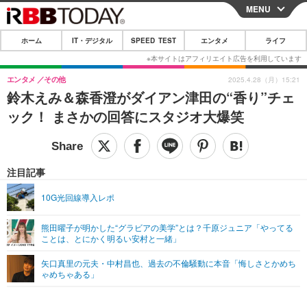
MENU
CLOSE
ホーム
IT・デジタル
SPEED TEST
エンタメ
ライフ
ホーム
IT・デジタル
エンタメ
その他
2025.4.28（月）15:21
鈴木えみ＆森香澄がダイアン津田の“香り”チェ
IT・デジタルTOP
スマートフォン
SPEED TEST
ック！ まさかの回答にスタジオ大爆笑
ネタ
ガジェット・ツール
エンタメ
ショッピング
その他
エンタメTOP
映画・ドラマ
ライフ
注目記事
韓流・K-POP
韓国・芸能
ライフTOP
グルメ
リリース一覧
10G光回線導入レポ
音楽
スポーツ
ペット
ショッピング
プッシュ通知の停止方法
熊田曜子が明かした“グラビアの美学”とは？千原ジュニア「やってる
ことは、とにかく明るい安村と一緒」
グラビア
ブログ
その他
矢口真里の元夫・中村昌也、過去の不倫騒動に本音「悔しさとかめち
ショッピング
その他
ゃめちゃある」