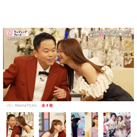
（C）AbemaTV,Inc.
全 4 枚