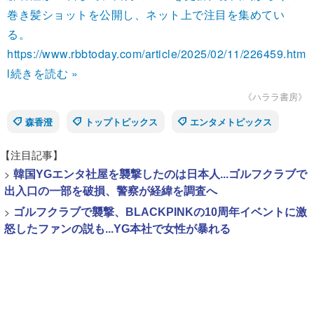
巻き髪ショットを公開し、ネット上で注目を集めてい
る。
https://www.rbbtoday.com/article/2025/02/11/226459.htm
l
続きを読む »
《ハララ書房》
森香澄
トップトピックス
エンタメトピックス
【注目記事】
>
韓国YGエンタ社屋を襲撃したのは日本人...ゴルフクラブで
出入口の一部を破損、警察が経緯を調査へ
>
ゴルフクラブで襲撃、BLACKPINKの10周年イベントに激
怒したファンの説も...YG本社で女性が暴れる