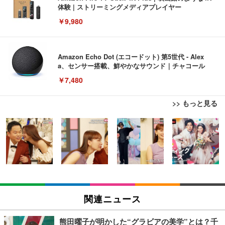
体験 | ストリーミングメディアプレイヤー
￥9,980
Amazon Echo Dot (エコードット) 第5世代 - Alex
a、センサー搭載、鮮やかなサウンド｜チャコール
￥7,480
>> もっと見る
[EdoErgo] オフィスチェア 椅子 テレワーク 疲れな
EIZO ビジネス向けプレミアムモニター | FlexScan
Amazonベーシック ペットシーツ 薄型 レギュラー 1
い 跳ね上げ式アームレスト コンパクト 約105度ロッ
EV3240X-WT | 31.5型4K UHD・USB Type-C・ホワ
回使い捨て 無香料 ホワイト 300枚
キング pc 事務椅子 360度回転 座面昇降 強化ナイロ
イト
ン樹脂ベース 通気性メッシュ 在宅ワーク H-WY01
￥3,373
￥5,699
￥105,595
(黒網+黒枠+黒足)
EIZO ビジネス向けプレミアムモニター | FlexScan
SIHOO B100 オフィスチェア／デスクチェア メッシ
Amazonベーシック ペットシーツ 厚型 ワイド 42枚
EV2740X-WT | 27.0型4K UHD・USB Type-C・ホワ
ュチェア 人間工学 疲れない ブラック
x2袋(84枚) ホワイト(吸収面:ライトブルー)
関連ニュース
イト
￥27,999
￥3,234
￥109,572
熊田曜子が明かした“グラビアの美学”とは？千