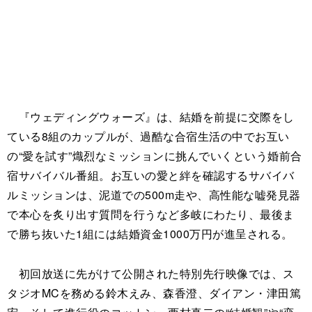
『ウェディングウォーズ』は、結婚を前提に交際をし
ている8組のカップルが、過酷な合宿生活の中でお互い
の“愛を試す”熾烈なミッションに挑んでいくという婚前合
宿サバイバル番組。お互いの愛と絆を確認するサバイバ
ルミッションは、泥道での500m走や、高性能な嘘発見器
で本心を炙り出す質問を行うなど多岐にわたり、最後ま
で勝ち抜いた1組には結婚資金1000万円が進呈される。
初回放送に先がけて公開された特別先行映像では、ス
タジオMCを務める鈴木えみ、森香澄、ダイアン・津田篤