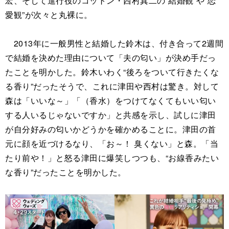
宏、そして進行役のコットン・西村真二の“結婚観”や“恋
愛観”が次々と丸裸に。
2013年に一般男性と結婚した鈴木は、付き合って2週間
で結婚を決めた理由について「夫の匂い」が決め手だっ
たことを明かした。鈴木いわく“後ろをついて行きたくな
る香り”だったそうで、これに津田や西村は驚き。対して
森は「いいな～」「（香水）をつけてなくてもいい匂い
する人いるじゃないですか」と共感を示し、試しに津田
が自分好みの匂いかどうかを確かめることに。津田の首
元に顔を近づけるなり、「お～！ 臭くない」と森。「当
たり前や！」と怒る津田に爆笑しつつも、“お線香みたい
な香り”だったことを明かした。