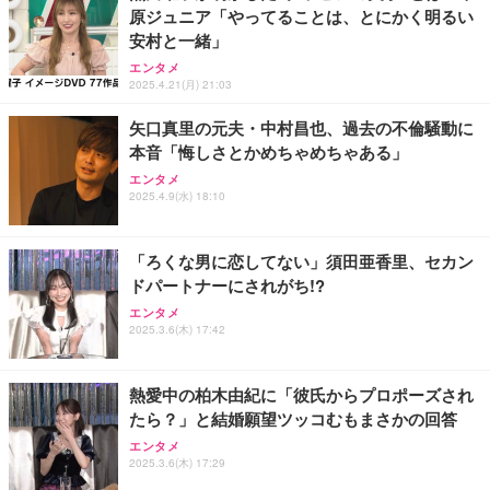
原ジュニア「やってることは、とにかく明るい
Sezlife オフィスチェア デスクチェア 疲れない テレ
安村と一緒」
【純正品】27"ゲーミングモニター DualSense 充電
ネオ・ルーライフ ネオ・オムツ L 中型犬用 26枚入
ワーク チェア 強化バックレスト 30度ロッキング機
フック付き（CFI-ZDM1J）
り 単品
エンタメ
能 人間工学 椅子 腰サポート 90度跳ね上げ式アーム
2025.4.21(月) 21:03
レスト 3Dヘッドレスト ハンガー付き 高反発クッシ
￥49,979
￥1,800
￥7,680
ョン PCチェア 通気性メッシュ ゲーミング/勉強/事
矢口真里の元夫・中村昌也、過去の不倫騒動に
務用 おしゃれ パソコンチェア (ブラック)
本音「悔しさとかめちゃめちゃある」
Sezlife オフィスチェア デスクチェア 疲れない テレ
【整備済み品】Dell E2724HS 27インチ 液晶モニタ
Smart Basic(スマートベーシック) 【Amazon.co.jp
エンタメ
ワーク チェア 強化バックレスト 30度ロッキング機
ー フルHD（1920×1080）VA 非光沢 HDMI/DisplayP
限定】 Smart Basic アイリスオーヤマ ペットシーツ
2025.4.9(水) 18:10
能 人間工学 椅子 腰サポート 90度跳ね上げ式アーム
ort/VGA スピーカー内蔵 高さ調整 スイベル VESA対
超厚型 お徳用 ワイド 100枚入 (x 1) (ケース販売)
レスト 3Dヘッドレスト ハンガー付き 高反発クッシ
応 ComfortView ビジネス向け
￥7,680
￥15,800
￥3,670
ョン PCチェア 通気性メッシュ ゲーミング/勉強/事
「ろくな男に恋してない」須田亜香里、セカン
務用 おしゃれ パソコンチェア (ホワイト)
ドパートナーにされがち!?
ANDWINT オフィスチェア デスクチェア 肘なし メ
【MiniLED/24.5inch/280Hz/FHD】GRAPHT THE S
アイリスオーヤマ ペットシーツ 超厚型 お徳用 レギ
ッシュ 通気性 ランバーサポート付き 腰サポート ガ
HOOTER Gaming Monitor 24” Essential ゲーミン
エンタメ
ュラー 200枚入【Amazon.co.jp限定】
ス圧無段階昇降 360度回転 キャスター付き コンパク
グモニター QD 24.5インチ 1ms FHD 量子ドット 残
2025.3.6(木) 17:42
ト 幅52×奥行58.5×高さ84～96cm テレワーク 在宅
像低減 (3年保証 | 輝点保証 | 日本メーカー)
￥3,731
￥4,139
￥34,980
勤務 ブラック
熱愛中の柏木由紀に「彼氏からプロポーズされ
たら？」と結婚願望ツッコむもまさかの回答
エンタメ
2025.3.6(木) 17:29