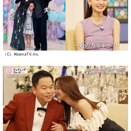
（C）AbemaTV,Inc.