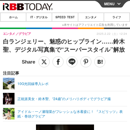
MENU
CLOSE
ホーム
IT・デジタル
SPEED TEST
エンタメ
ライフ
ホーム
IT・デジタル
エンタメ
グラビア
2025.2.22（土）12:24
白ランジェリー、魅惑のヒップライン……鈴木
IT・デジタルTOP
スマートフォン
SPEED TEST
聖、デジタル写真集で“スーパースタイル”解放
ネタ
ガジェット・ツール
エンタメ
ショッピング
その他
エンタメTOP
映画・ドラマ
ライフ
注目記事
韓流・K-POP
韓国・芸能
ライフTOP
グルメ
リリース一覧
10G光回線導入レポ
音楽
スポーツ
ペット
ショッピング
プッシュ通知の停止方法
正統派美女・鈴木聖、“24歳”のメリハリボディでグラビア撮
グラビア
ブログ
その他
アイドル・一ノ瀬瑠菜がフレッシュな水着姿に！ 『スピリッツ』表
ショッピング
その他
紙・巻頭グラビア