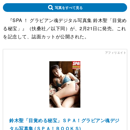
写真をすべて見る
『SPA ！ グラビアン魂デジタル写真集 鈴木聖「目覚め
る秘宝」』（扶桑社／以下同）が、2月21日に発売。これ
を記念して、誌面カットが公開された。
鈴木聖「目覚める秘宝」ＳＰＡ！グラビアン魂デジ
タル写真集 (ＳＰＡ！ＢＯＯＫＳ)