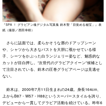
『SPA ！ グラビアン魂デジタル写真集 鈴木聖「目覚める秘宝」』表
紙（撮影／西田幸樹）
さらに誌面では、柔らかそうな唇のドアップシーン
や、シャツから大きなバストを大胆に覗かせている様
子、シーツをかぶった白ランジェリー姿など、魅惑的な
カットが目白押し。“次世代のグラビアクイーン”候補とし
て注目されている、鈴木の圧巻グラビアページは見逃せ
ない。
鈴木は、2000年7月11日生まれの24歳。身長164cm、
上からB87・W57・H88というスーパースタイルを誇り、
デビューから一貫してグラビア活動を続けている。昨年6