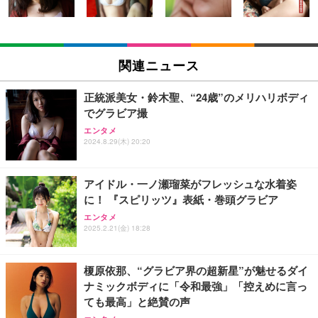
【Amazon.co.jp限定】「Juice=Juice Concert 202
anan(アンアン)2026/08/19号 No.2507[愛とSEX／寺
外付けHDD 2TB ポータブルハードディスク USB3.0/
6 UP TO 11 MORE！ MORE！」 - Juice＝Juice(L
西拓人]
2.0対応 超薄型
関連ニュース
判ブロマイド5枚セット) [Blu-ray]
￥980
￥3,999
￥11,000
正統派美女・鈴木聖、“24歳”のメリハリボディ
でグラビア撮
2TB/4TB 外付けハードディスク 外付け HDD テレビ
日下部ほたる どんどんやる気になる！日下部式学習
Jリーグ選手名鑑2026/27 J1・J2・J3 エル・ゴラッ
エンタメ
録画対応 超高速データ転送 2.5 インチ USB3.0 対応
法[DVD]
ソ特別編集
2024.8.29(木) 20:20
Mac/PC/PS4/XBox 利用可能 スリム設計 携帯に便利
￥4,620
￥1,430
￥5,999
アイドル・一ノ瀬瑠菜がフレッシュな水着姿
に！ 『スピリッツ』表紙・巻頭グラビア
【Amazon.co.jp限定】【2年保証】外付けHDD 3.5
King & Prince DOME TOUR 2026 ～STARRING～
Numero TOKYO 2026年10月号増刊（表紙／Numbe
エンタメ
インチ 外付けハードディスク 静音 PC/Win/Mac/テ
(初回限定盤)(2枚組) [Blu-ray]
r_i）
2025.2.21(金) 18:28
レビ録画/デスクトップ/ラップトップ適用 (1)容量:50
0GB)
￥6,807
￥1,200
￥5,999
榎原依那、“グラビア界の超新星”が魅せるダイ
ナミックボディに「令和最強」「控えめに言っ
【Amazon.co.jp限定】【2年保証】外付けHDD 3.5
Aぇ! group LIVE TOUR 2025 D.N.A (初回盤)(2枚組)
ても最高」と絶賛の声
装苑 2026年 9月号
インチ 外付けハードディスク 静音 PC/Win/Mac/テ
[Blu-ray]
レビ録画/デスクトップ/ラップトップ適用 (3)容量:2T