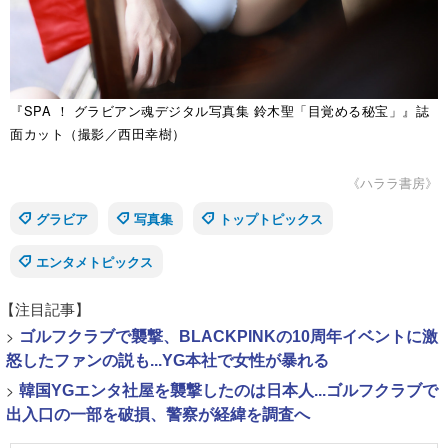
『SPA ！ グラビアン魂デジタル写真集 鈴木聖「目覚める秘宝」』誌
面カット（撮影／西田幸樹）
《ハララ書房》
グラビア
写真集
トップトピックス
エンタメトピックス
【注目記事】
>
ゴルフクラブで襲撃、BLACKPINKの10周年イベントに激
怒したファンの説も...YG本社で女性が暴れる
>
韓国YGエンタ社屋を襲撃したのは日本人...ゴルフクラブで
出入口の一部を破損、警察が経緯を調査へ