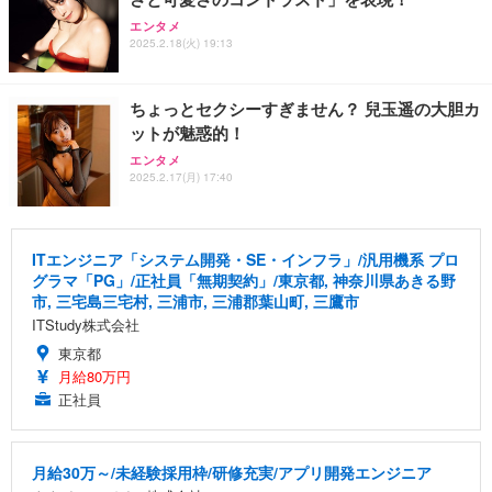
エンタメ
2025.2.18(火) 19:13
ちょっとセクシーすぎません？ 兒玉遥の大胆カ
ットが魅惑的！
エンタメ
2025.2.17(月) 17:40
ITエンジニア「システム開発・SE・インフラ」/汎用機系 プロ
グラマ「PG」/正社員「無期契約」/東京都, 神奈川県あきる野
市, 三宅島三宅村, 三浦市, 三浦郡葉山町, 三鷹市
ITStudy株式会社
東京都
月給80万円
正社員
月給30万～/未経験採用枠/研修充実/アプリ開発エンジニア