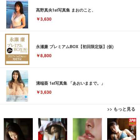
髙野真央1st写真集 まおのこと、
￥3,630
永瀬廉 プレミアムBOX【初回限定版】(仮)
￥8,800
溝端葵 1st写真集 「あおいままで。」
￥3,630
>> もっと見る
Juice=Juice Concert 2026 UP TO 11 MORE! MOR
日経エンタテインメント! 2026年 9 月号増刊【表
外付けHDD 3TB ポータブルハードディスク USB3.0/
E! (特典なし) [Blu-ray]
紙：EBiDAN】
2.0対応 超薄型
￥8,698
￥980
￥3,999