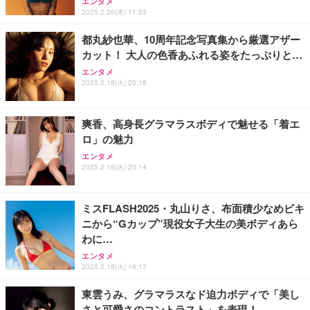
エンタメ
￥990
B)
￥5,981
2025.2.20(木) 11:53
￥12,999
都丸紗也華、10周年記念写真集から厳選アザー
カット！ 大人の色香あふれる姿をたっぷりと…
エンタメ
2025.2.18(火) 20:18
爽香、高身長グラマラスボディで魅せる「着エ
ロ」の魅力
エンタメ
2025.2.18(火) 20:14
ミスFLASH2025・丸山りさ、布面積少なめビキ
ニから“Gカップ”現役女子大生の美ボディあら
わに…
エンタメ
2025.2.18(火) 19:17
東雲うみ、グラマラスなド迫力ボディで「美し
さと可愛さのコントラスト」を表現！