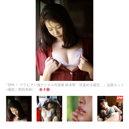
『SPA ！ グラビアン魂デジタル写真集 鈴木聖「目覚める秘宝」』誌面カット
（撮影／西田幸樹）
全 4 枚