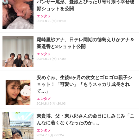
パンサー尾形、愛娘とぴったり寄り添う幸せ寝
顔ショットを公開
エンタメ
2024.8.22(木) 20:49
尾崎里紗アナ、日テレ同期の徳島えりかアナ＆
團遥香と3ショット公開
エンタメ
2024.8.21(水) 17:09
安めぐみ、生後6ヶ月の次女とゴロゴロ親子シ
ョット！「可愛い」「もうスッカリ成長され
て…」
エンタメ
2024.8.19(月) 20:03
東貴博、父・東八郎さんの命日にしみじみ「こ
んなに若くなくなったのか…」
エンタメ
2024.7.8(月) 22:24