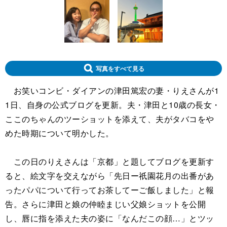
写真をすべて見る
お笑いコンビ・ダイアンの津田篤宏の妻・りえさんが1
1日、自身の公式ブログを更新。夫・津田と10歳の長女・
ここのちゃんのツーショットを添えて、夫がタバコをや
めた時期について明かした。
この日のりえさんは「京都」と題してブログを更新す
ると、絵文字を交えながら「先日ー祇園花月の出番があ
ったパパについて行ってお茶してーご飯しました」と報
告。さらに津田と娘の仲睦まじい父娘ショットを公開
し、唇に指を添えた夫の姿に「なんだこの顔…」とツッ