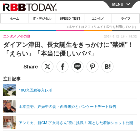
MENU
CLOSE
ホーム
IT・デジタル
SPEED TEST
エンタメ
ライフ
ホーム
IT・デジタル
エンタメ
その他
2024.9.12（木）18:32
ダイアン津田、長女誕生をきっかけに"禁煙"！
IT・デジタルTOP
スマートフォン
SPEED TEST
「えらい」「本当に優しいパパ」
ネタ
ガジェット・ツール
エンタメ
ショッピング
その他
エンタメTOP
映画・ドラマ
ライフ
注目記事
韓流・K-POP
韓国・芸能
ライフTOP
グルメ
リリース一覧
10G光回線導入レポ
音楽
スポーツ
ペット
ショッピング
プッシュ通知の停止方法
山本圭壱、妊娠中の妻・西野未姫とパンケーキデート報告
グラビア
ブログ
その他
ショッピング
その他
アンミカ、新CMで“女将さん”役に挑戦！ 凛とした着物ショット公開