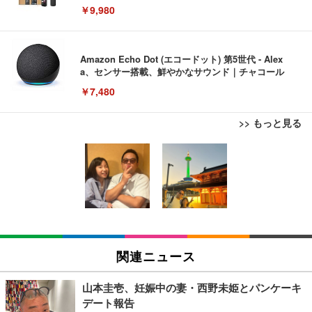
￥9,980
Amazon Echo Dot (エコードット) 第5世代 - Alex
a、センサー搭載、鮮やかなサウンド｜チャコール
￥7,480
>> もっと見る
[EdoErgo] オフィスチェア 椅子 テレワーク 疲れな
EIZO ビジネス向けプレミアムモニター | FlexScan
Amazonベーシック ペットシーツ 薄型 レギュラー 1
い 跳ね上げ式アームレスト コンパクト 約105度ロッ
EV3240X-WT | 31.5型4K UHD・USB Type-C・ホワ
回使い捨て 無香料 ホワイト 300枚
キング pc 事務椅子 360度回転 座面昇降 強化ナイロ
イト
ン樹脂ベース 通気性メッシュ 在宅ワーク H-WY01
￥3,373
￥5,699
￥105,595
(黒網+黒枠+黒足)
EIZO ビジネス向けプレミアムモニター | FlexScan
SIHOO B100 オフィスチェア／デスクチェア メッシ
Amazonベーシック ペットシーツ 厚型 ワイド 42枚
EV2740X-WT | 27.0型4K UHD・USB Type-C・ホワ
ュチェア 人間工学 疲れない ブラック
x2袋(84枚) ホワイト(吸収面:ライトブルー)
関連ニュース
イト
￥27,999
￥3,234
￥109,572
山本圭壱、妊娠中の妻・西野未姫とパンケーキ
デート報告