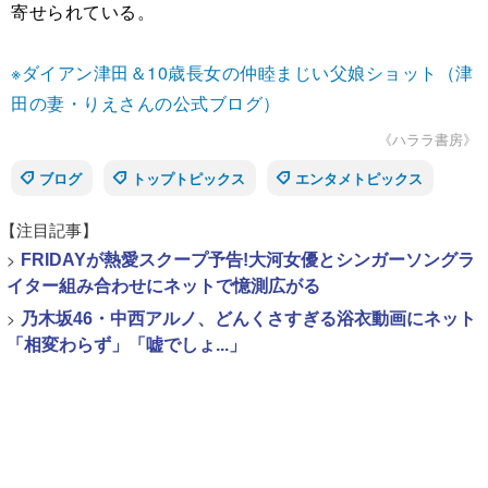
寄せられている。
※ダイアン津田＆10歳長女の仲睦まじい父娘ショット（津
田の妻・りえさんの公式ブログ）
《ハララ書房》
ブログ
トップトピックス
エンタメトピックス
【注目記事】
>
FRIDAYが熱愛スクープ予告!大河女優とシンガーソングラ
イター組み合わせにネットで憶測広がる
>
乃木坂46・中西アルノ、どんくさすぎる浴衣動画にネット
「相変わらず」「嘘でしょ...」