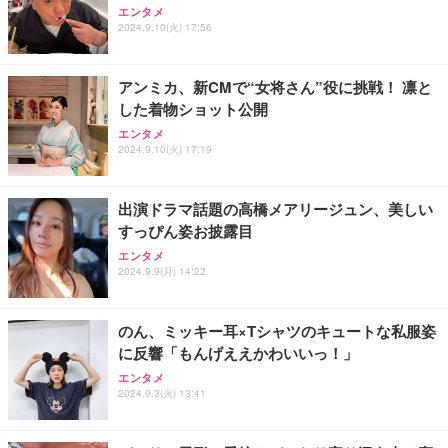
Sezlife オフィスチェア デスクチェア 疲れない テレ
【純正品】27"ゲーミングモニター DualSense 充電
ネオ・ルーライフ ネオ・オムツ L 中型犬用 26枚入
エンタメ
ワーク チェア 強化バックレスト 30度ロッキング機
2024.9.10(火) 17:56
フック付き（CFI-ZDM1J）
り 単品
能 人間工学 椅子 腰サポート 90度跳ね上げ式アーム
レスト 3Dヘッドレスト ハンガー付き 高反発クッシ
￥49,979
￥1,800
￥7,680
ョン PCチェア 通気性メッシュ ゲーミング/勉強/事
アンミカ、新CMで“女将さん”役に挑戦！ 凛と
務用 おしゃれ パソコンチェア (ブラック)
した着物ショット公開
Sezlife オフィスチェア デスクチェア 疲れない テレ
【整備済み品】Dell E2724HS 27インチ 液晶モニタ
Smart Basic(スマートベーシック) 【Amazon.co.jp
エンタメ
ワーク チェア 強化バックレスト 30度ロッキング機
ー フルHD（1920×1080）VA 非光沢 HDMI/DisplayP
限定】 Smart Basic アイリスオーヤマ ペットシーツ
2024.9.10(火) 17:19
能 人間工学 椅子 腰サポート 90度跳ね上げ式アーム
ort/VGA スピーカー内蔵 高さ調整 スイベル VESA対
超厚型 お徳用 ワイド 100枚入 (x 1) (ケース販売)
レスト 3Dヘッドレスト ハンガー付き 高反発クッシ
応 ComfortView ビジネス向け
￥7,680
￥15,800
￥3,670
ョン PCチェア 通気性メッシュ ゲーミング/勉強/事
出演ドラマ話題の高橋メアリージュン、美しい
務用 おしゃれ パソコンチェア (ホワイト)
すっぴん姿お披露目
ANDWINT オフィスチェア デスクチェア 肘なし メ
【MiniLED/24.5inch/280Hz/FHD】GRAPHT THE S
アイリスオーヤマ ペットシーツ 超厚型 お徳用 レギ
ッシュ 通気性 ランバーサポート付き 腰サポート ガ
HOOTER Gaming Monitor 24” Essential ゲーミン
エンタメ
ュラー 200枚入【Amazon.co.jp限定】
ス圧無段階昇降 360度回転 キャスター付き コンパク
グモニター QD 24.5インチ 1ms FHD 量子ドット 残
2024.9.9(月) 14:22
ト 幅52×奥行58.5×高さ84～96cm テレワーク 在宅
像低減 (3年保証 | 輝点保証 | 日本メーカー)
￥3,731
￥4,139
￥34,980
勤務 ブラック
のん、ミッキー耳×Tシャツのキュートな私服姿
に反響「もんげええかわいいっ！」
エンタメ
2024.9.3(火) 13:41