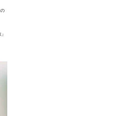
髪の
敵」