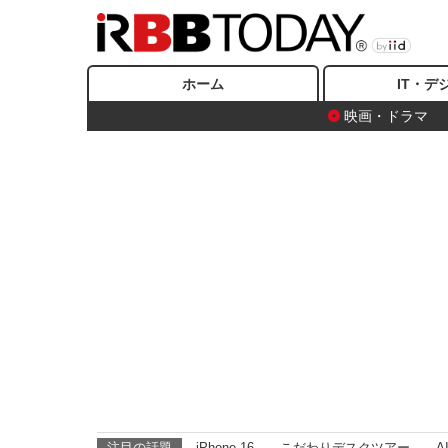
ホーム
IT・デ
映画・ドラマ
注目の話題
iPhone 16
こだわりデスクツアー
A