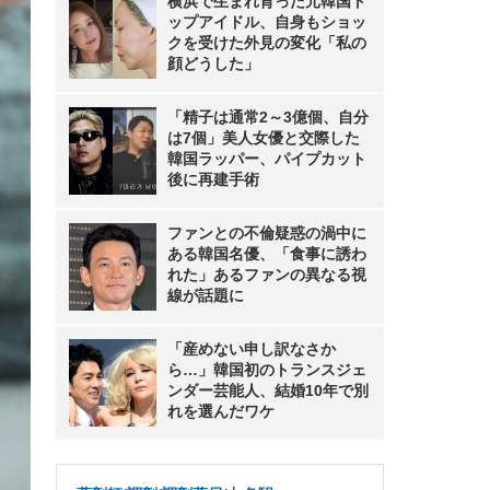
横浜で生まれ育った元韓国ト
ップアイドル、自身もショッ
クを受けた外見の変化「私の
顔どうした」
「精子は通常2～3億個、自分
は7個」美人女優と交際した
韓国ラッパー、パイプカット
後に再建手術
ファンとの不倫疑惑の渦中に
ある韓国名優、「食事に誘わ
れた」あるファンの異なる視
線が話題に
「産めない申し訳なさか
ら…」韓国初のトランスジェ
ンダー芸能人、結婚10年で別
れを選んだワケ