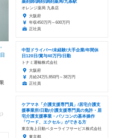
薬剤師/調剤/調剤薬局/九条駅
オレンジ薬局 九条店
大阪府
年収450万円～600万円
正社員
。
中型ドライバー/未経験/大手企業/年間休
目
日120日/賞与40万円/日勤
トナミ運輸株式会社
大阪府
月給24万5,850円～38万円
果
正社員
ケアマネ「介護支援専門員」/居宅介護支
援事業所/日勤/介護支援専門員の免許・居
夫》
宅介護支援事業・パソコンの基本操作
「ワード、エクセル」ができる方
東京海上日動ベターライフサービス株式会社
東京都