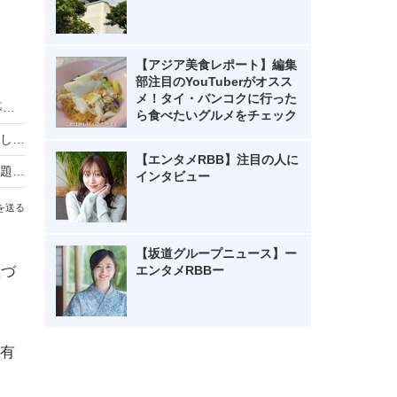
【アジア美食レポート】編集
部注目のYouTuberがオスス
メ！タイ・バンコクに行った
HIKAKIN、熊本地震に2000万円を寄付 動画で募金方法を解説し支援を呼びかけ
ら食べたいグルメをチェック
羽生結弦自らポーズを提案し撮影！完全撮り下ろし2027年度版カレンダーが発売決定！
【エンタメRBB】注目の人に
熊本地震の瞬間、手術室の緊迫ニュース映像が話題！「本当にすごい」「尊敬の念しかない」
インタビュー
を送る
【坂道グループニュース】ー
エンタメRBBー
気づ
有