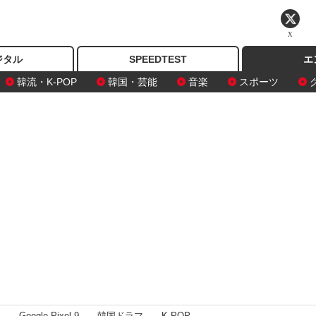
X
ジタル
SPEEDTEST
エ
韓流・K-POP
韓国・芸能
音楽
スポーツ
I
Google Pixel 9
韓国ドラマ
K-POP