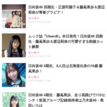
レスト 3Dヘッドレスト ハンガー付き 高反発クッシ
￥1,200
￥7,680
ョン PCチェア 通気性メッシュ ゲーミング/勉強/事
日向坂46 四期生・正源司陽子＆藤嶌果歩＆渡辺
務用 おしゃれ パソコンチェア (ホワイト)
莉奈が青春グラビア！
ANDWINT オフィスチェア デスクチェア 肘なし メ
エンタメ
Amazon純正 USBタイプCケーブル (ブラック)
装苑 2026年 9月号
ッシュ 通気性 ランバーサポート付き 腰サポート ガ
2023.4.15(土) 10:59
ス圧無段階昇降 360度回転 キャスター付き コンパク
￥1,180
￥990
ト 幅52×奥行58.5×高さ84～96cm テレワーク 在宅
￥4,139
勤務 ブラック
ムック誌『UteenB』本日発売！日向坂46 四期
生・藤嶌果歩＆渡辺莉奈の可愛すぎる制服カッ
ト解禁
エンタメ
2023.4.11(火) 11:10
日向坂46 4期生、8人目は北海道出身の16歳 藤
嶌果歩！
エンタメ
2022.9.29(木) 12:44
日向坂46 4期生・藤嶌果歩、走り高跳びで115セ
ンチ！坂道グループ記録保持者は乃木坂46・奥
田いろは