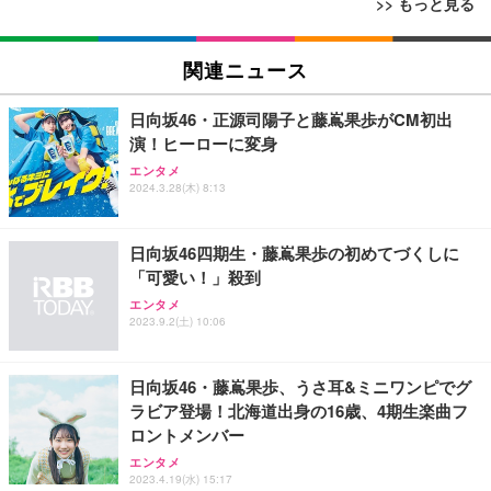
>> もっと見る
[EdoErgo] オフィスチェア 椅子 テレワーク 疲れな
12cm HDMI延長ケーブル Fire TV Stick対応 オス-メ
日経エンタテインメント! 2026年 9 月号増刊【表
い 跳ね上げ式アームレスト コンパクト 約105度ロッ
関連ニュース
ス アダプター
紙：EBiDAN】
キング pc 事務椅子 360度回転 座面昇降 強化ナイロ
ン樹脂ベース 通気性メッシュ 在宅ワーク H-WY01
￥880
￥980
￥5,699
日向坂46・正源司陽子と藤嶌果歩がCM初出
(黒網+黒枠+黒足)
演！ヒーローに変身
エンタメ
anan(アンアン)2026/08/19号 No.2507[愛とSEX／寺
SIHOO B100 オフィスチェア／デスクチェア メッシ
2024.3.28(木) 8:13
Amazon micro-USB イーサネットアダプター
西拓人]
ュチェア 人間工学 疲れない ブラック
￥1,780
￥980
￥27,999
日向坂46四期生・藤嶌果歩の初めてづくしに
「可愛い！」殺到
Sezlife オフィスチェア デスクチェア 疲れない テレ
エンタメ
Alexa対応音声認識リモコン Pro | 対応する別売りの
Jリーグ選手名鑑2026/27 J1・J2・J3 エル・ゴラッ
ワーク チェア 強化バックレスト 30度ロッキング機
2023.9.2(土) 10:06
Fire TV本体が必要です
ソ特別編集
能 人間工学 椅子 腰サポート 90度跳ね上げ式アーム
レスト 3Dヘッドレスト ハンガー付き 高反発クッシ
￥3,980
￥1,430
￥7,680
ョン PCチェア 通気性メッシュ ゲーミング/勉強/事
日向坂46・藤嶌果歩、うさ耳&ミニワンピでグ
務用 おしゃれ パソコンチェア (ブラック)
ラビア登場！北海道出身の16歳、4期生楽曲フ
Sezlife オフィスチェア デスクチェア 疲れない テレ
ロントメンバー
Numero TOKYO 2026年10月号増刊（表紙／Numbe
Amazon 5W USB 充電器
ワーク チェア 強化バックレスト 30度ロッキング機
r_i）
エンタメ
能 人間工学 椅子 腰サポート 90度跳ね上げ式アーム
2023.4.19(水) 15:17
￥1,980