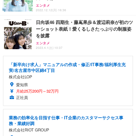
エンタメ
2022.12.12(月) 16:36
日向坂46 四期生・藤嶌果歩＆渡辺莉奈が初のツ
ーショット表紙！愛くるしさたっぷりの制服姿
を披露
エンタメ
2023.4.1(土) 10:37
「新卒向け求人」マニュアルの作成・修正/IT事務/福利厚生充
実/名古屋市中区錦4丁目
株式会社LOP
愛知県
月給25万200円～32万円
正社員
業務の効率化を目指す仕事・IT企業のカスタマーサクセス事
務・業績好調
株式会社RIOT GROUP