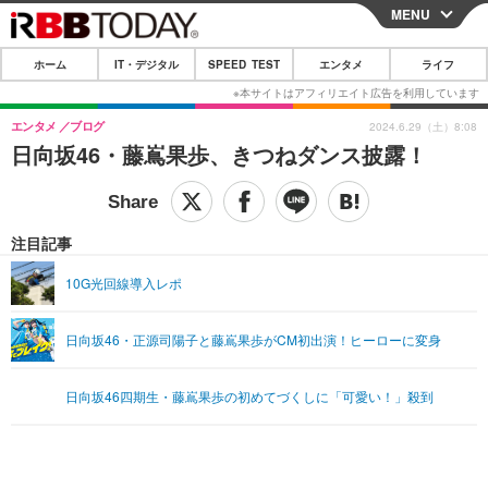
MENU
CLOSE
ホーム
IT・デジタル
SPEED TEST
エンタメ
ライフ
ホーム
IT・デジタル
エンタメ
ブログ
2024.6.29（土）8:08
日向坂46・藤嶌果歩、きつねダンス披露！
IT・デジタルTOP
スマートフォン
SPEED TEST
ネタ
ガジェット・ツール
エンタメ
注目記事
ショッピング
その他
エンタメTOP
映画・ドラマ
ライフ
10G光回線導入レポ
韓流・K-POP
韓国・芸能
ライフTOP
グルメ
リリース一覧
日向坂46・正源司陽子と藤嶌果歩がCM初出演！ヒーローに変身
音楽
スポーツ
ペット
ショッピング
プッシュ通知の停止方法
グラビア
ブログ
その他
日向坂46四期生・藤嶌果歩の初めてづくしに「可愛い！」殺到
ショッピング
その他