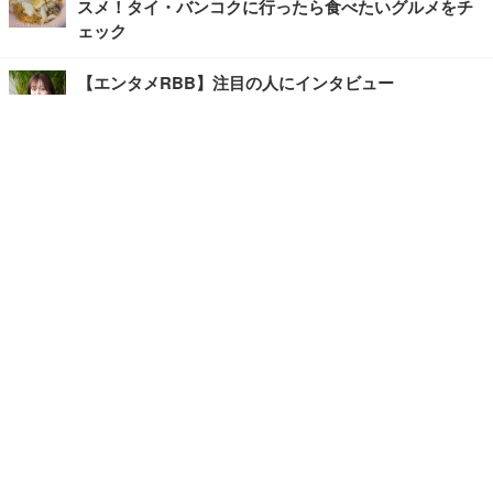
スメ！タイ・バンコクに行ったら食べたいグルメをチ
ェック
【エンタメRBB】注目の人にインタビュー
【坂道グループニュース】ーエンタメRBBー
今観るべきオススメ「韓国ドラマ」
快適デスクのヒントが満載！こだわりデスクツアー
【進化するオフィス】
記事
ホーム
›
エンタメ
›
ブログ
›