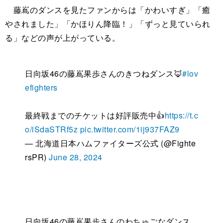
藤嶌のダンスを見たファンからは「かわいすぎ」「癒
やされました」「かほりん降臨！」「ずっと見ていられ
る」などの声が上がっている。
日向坂46の藤嶌果歩さんのきつねダンス🦊
#lov
efighters
最終戦までのチケットは好評販売中👍
https://t.c
o/iSdaSTRf5z
pic.twitter.com/1ij937FAZ9
— 北海道日本ハムファイターズ公式 (@Fighte
rsPR)
June 28, 2024
日向坂46の藤嶌果歩さんのわちゅごなダンス