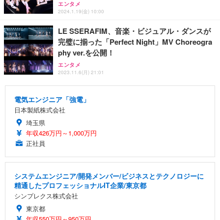
エンタメ
2024.1.19(金) 10:00
LE SSERAFIM、音楽・ビジュアル・ダンスが
完璧に揃った「Perfect Night」MV Choreogra
phy ver.を公開！
エンタメ
2023.11.6(月) 21:01
電気エンジニア「強電」
日本製紙株式会社
埼玉県
年収426万円～1,000万円
正社員
システムエンジニア/開発メンバー/ビジネスとテクノロジーに
精通したプロフェッショナルIT企業/東京都
シンプレクス株式会社
東京都
年収550万円～950万円