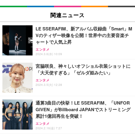
EIZO ビジネス向けプレミアムモニター | FlexScan
SIHOO B100 オフィスチェア／デスクチェア メッシ
Amazonベーシック ペットシーツ 厚型 ワイド 42枚
EV2740X-WT | 27.0型4K UHD・USB Type-C・ホワ
ュチェア 人間工学 疲れない ブラック
x2袋(84枚) ホワイト(吸収面:ライトブルー)
関連ニュース
イト
￥27,999
￥3,234
￥109,572
LE SSERAFIM、新アルバム収録曲「Smart」M
Vのティザー映像を公開！世界中の主要音楽チ
Sezlife オフィスチェア デスクチェア 疲れない テレ
ャートで人気上昇
【純正品】27"ゲーミングモニター DualSense 充電
ネオ・ルーライフ ネオ・オムツ L 中型犬用 26枚入
ワーク チェア 強化バックレスト 30度ロッキング機
フック付き（CFI-ZDM1J）
り 単品
エンタメ
能 人間工学 椅子 腰サポート 90度跳ね上げ式アーム
2024.3.6(水) 10:09
レスト 3Dヘッドレスト ハンガー付き 高反発クッシ
￥49,979
￥1,800
￥7,680
ョン PCチェア 通気性メッシュ ゲーミング/勉強/事
宮脇咲良、神々しいオフショル衣装ショットに
務用 おしゃれ パソコンチェア (ブラック)
「大天使すぎる」「ゼルダ姫みたい」
Sezlife オフィスチェア デスクチェア 疲れない テレ
【整備済み品】Dell E2724HS 27インチ 液晶モニタ
Smart Basic(スマートベーシック) 【Amazon.co.jp
ワーク チェア 強化バックレスト 30度ロッキング機
ー フルHD（1920×1080）VA 非光沢 HDMI/DisplayP
限定】 Smart Basic アイリスオーヤマ ペットシーツ
エンタメ
2024.3.5(火) 12:28
能 人間工学 椅子 腰サポート 90度跳ね上げ式アーム
ort/VGA スピーカー内蔵 高さ調整 スイベル VESA対
超厚型 お徳用 ワイド 100枚入 (x 1) (ケース販売)
レスト 3Dヘッドレスト ハンガー付き 高反発クッシ
応 ComfortView ビジネス向け
￥7,680
￥15,800
￥3,670
ョン PCチェア 通気性メッシュ ゲーミング/勉強/事
務用 おしゃれ パソコンチェア (ホワイト)
通算3曲目の快挙！LE SSERAFIM、「UNFOR
GIVEN」がBillboard JAPANでストリーミング
ANDWINT オフィスチェア デスクチェア 肘なし メ
【MiniLED/24.5inch/280Hz/FHD】GRAPHT THE S
アイリスオーヤマ ペットシーツ 超厚型 お徳用 レギ
累計1億回再生を突破！
ッシュ 通気性 ランバーサポート付き 腰サポート ガ
HOOTER Gaming Monitor 24” Essential ゲーミン
ュラー 200枚入【Amazon.co.jp限定】
ス圧無段階昇降 360度回転 キャスター付き コンパク
グモニター QD 24.5インチ 1ms FHD 量子ドット 残
エンタメ
ト 幅52×奥行58.5×高さ84～96cm テレワーク 在宅
像低減 (3年保証 | 輝点保証 | 日本メーカー)
￥3,731
2024.2.16(金) 7:27
￥4,139
￥34,980
勤務 ブラック