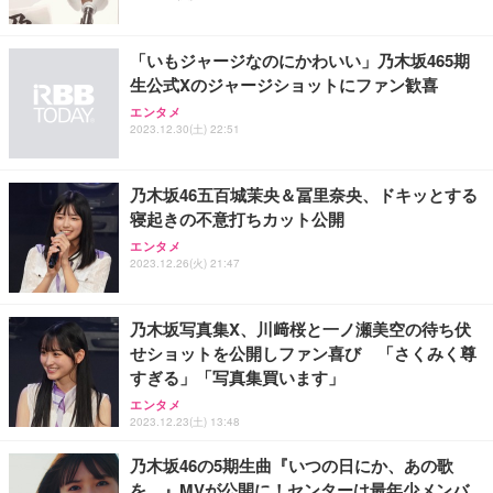
「いもジャージなのにかわいい」乃木坂465期
生公式Xのジャージショットにファン歓喜
エンタメ
2023.12.30(土) 22:51
乃木坂46五百城茉央＆冨里奈央、ドキッとする
寝起きの不意打ちカット公開
エンタメ
2023.12.26(火) 21:47
乃木坂写真集X、川﨑桜と一ノ瀬美空の待ち伏
せショットを公開しファン喜び 「さくみく尊
すぎる」「写真集買います」
エンタメ
2023.12.23(土) 13:48
乃木坂46の5期生曲『いつの日にか、あの歌
を…』MVが公開に！センターは最年少メンバ