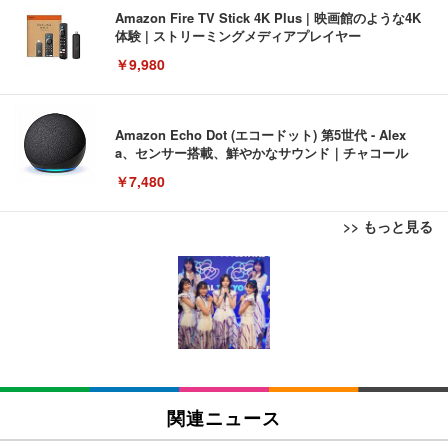
Amazon Fire TV Stick 4K Plus | 映画館のような4K
体験 | ストリーミングメディアプレイヤー
￥9,980
Amazon Echo Dot (エコードット) 第5世代 - Alex
a、センサー搭載、鮮やかなサウンド｜チャコール
￥7,480
>> もっと見る
[EdoErgo] オフィスチェア 椅子 テレワーク 疲れな
EIZO ビジネス向けプレミアムモニター | FlexScan
Amazonベーシック ペットシーツ 薄型 レギュラー 1
い 跳ね上げ式アームレスト コンパクト 約105度ロッ
EV3240X-WT | 31.5型4K UHD・USB Type-C・ホワ
回使い捨て 無香料 ホワイト 300枚
キング pc 事務椅子 360度回転 座面昇降 強化ナイロ
イト
ン樹脂ベース 通気性メッシュ 在宅ワーク H-WY01
￥3,373
￥5,699
￥105,595
(黒網+黒枠+黒足)
EIZO ビジネス向けプレミアムモニター | FlexScan
SIHOO B100 オフィスチェア／デスクチェア メッシ
Amazonベーシック ペットシーツ 厚型 ワイド 42枚
EV2740X-WT | 27.0型4K UHD・USB Type-C・ホワ
ュチェア 人間工学 疲れない ブラック
x2袋(84枚) ホワイト(吸収面:ライトブルー)
関連ニュース
イト
￥27,999
￥3,234
￥109,572