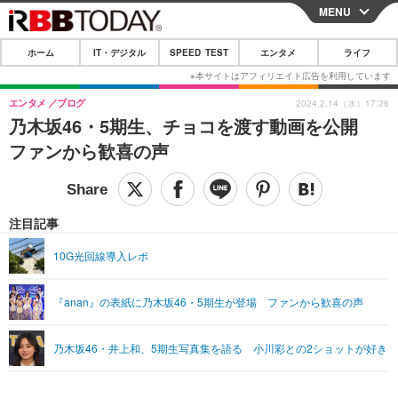
MENU
CLOSE
ホーム
IT・デジタル
SPEED TEST
エンタメ
ライフ
ホーム
IT・デジタル
エンタメ
ブログ
2024.2.14（水）17:26
乃木坂46・5期生、チョコを渡す動画を公開
IT・デジタルTOP
スマートフォン
SPEED TEST
ファンから歓喜の声
ネタ
ガジェット・ツール
エンタメ
ショッピング
その他
エンタメTOP
映画・ドラマ
ライフ
注目記事
韓流・K-POP
韓国・芸能
ライフTOP
グルメ
リリース一覧
10G光回線導入レポ
音楽
スポーツ
ペット
ショッピング
プッシュ通知の停止方法
『anan』の表紙に乃木坂46・5期生が登場 ファンから歓喜の声
グラビア
ブログ
その他
ショッピング
その他
乃木坂46・井上和、5期生写真集を語る 小川彩との2ショットが好き