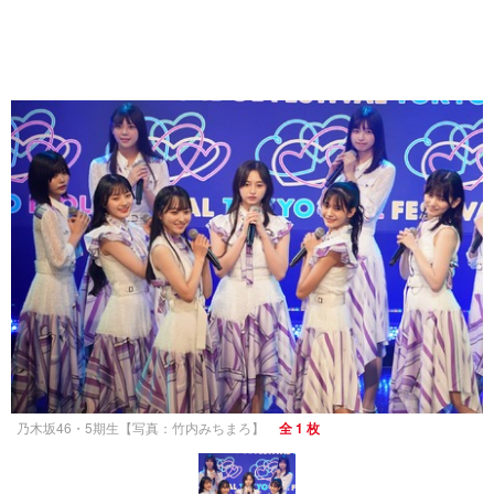
乃木坂46・5期生【写真：竹内みちまろ】
全 1 枚