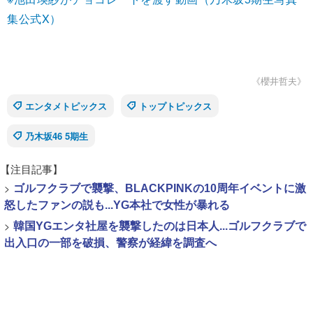
集公式X）
《櫻井哲夫》
エンタメトピックス
トップトピックス
乃木坂46 5期生
【注目記事】
>
ゴルフクラブで襲撃、BLACKPINKの10周年イベントに激
怒したファンの説も...YG本社で女性が暴れる
>
韓国YGエンタ社屋を襲撃したのは日本人...ゴルフクラブで
出入口の一部を破損、警察が経緯を調査へ