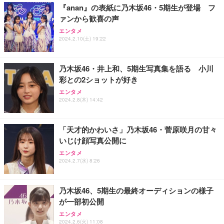
『anan』の表紙に乃木坂46・5期生が登場 フ
ァンから歓喜の声
Sezlife オフィスチェア デスクチェア 疲れない テレ
【純正品】27"ゲーミングモニター DualSense 充電
ネオ・ルーライフ ネオ・オムツ L 中型犬用 26枚入
エンタメ
ワーク チェア 強化バックレスト 30度ロッキング機
2024.2.10(土) 19:22
フック付き（CFI-ZDM1J）
り 単品
能 人間工学 椅子 腰サポート 90度跳ね上げ式アーム
レスト 3Dヘッドレスト ハンガー付き 高反発クッシ
￥49,979
￥1,800
￥7,680
ョン PCチェア 通気性メッシュ ゲーミング/勉強/事
乃木坂46・井上和、5期生写真集を語る 小川
務用 おしゃれ パソコンチェア (ブラック)
彩との2ショットが好き
Sezlife オフィスチェア デスクチェア 疲れない テレ
【整備済み品】Dell E2724HS 27インチ 液晶モニタ
Smart Basic(スマートベーシック) 【Amazon.co.jp
エンタメ
ワーク チェア 強化バックレスト 30度ロッキング機
ー フルHD（1920×1080）VA 非光沢 HDMI/DisplayP
限定】 Smart Basic アイリスオーヤマ ペットシーツ
2024.2.8(木) 14:42
能 人間工学 椅子 腰サポート 90度跳ね上げ式アーム
ort/VGA スピーカー内蔵 高さ調整 スイベル VESA対
超厚型 お徳用 ワイド 100枚入 (x 1) (ケース販売)
レスト 3Dヘッドレスト ハンガー付き 高反発クッシ
応 ComfortView ビジネス向け
￥7,680
￥15,800
￥3,670
ョン PCチェア 通気性メッシュ ゲーミング/勉強/事
「天才的かわいさ」乃木坂46・菅原咲月の甘々
務用 おしゃれ パソコンチェア (ホワイト)
いじけ顔写真公開に
ANDWINT オフィスチェア デスクチェア 肘なし メ
【MiniLED/24.5inch/280Hz/FHD】GRAPHT THE S
アイリスオーヤマ ペットシーツ 超厚型 お徳用 レギ
ッシュ 通気性 ランバーサポート付き 腰サポート ガ
HOOTER Gaming Monitor 24” Essential ゲーミン
エンタメ
ュラー 200枚入【Amazon.co.jp限定】
ス圧無段階昇降 360度回転 キャスター付き コンパク
グモニター QD 24.5インチ 1ms FHD 量子ドット 残
2024.2.7(水) 8:26
ト 幅52×奥行58.5×高さ84～96cm テレワーク 在宅
像低減 (3年保証 | 輝点保証 | 日本メーカー)
￥3,731
￥4,139
￥34,980
勤務 ブラック
乃木坂46、5期生の最終オーディションの様子
が一部初公開
エンタメ
2024.2.6(火) 11:08