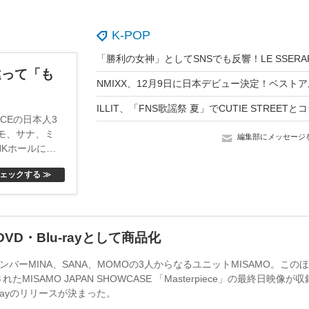
K-POP
違って「も
CEの日本人3
モモ、サナ、ミ
編集部にメッセージ
HKホールにて
歌合戦」（31
ェックする ≫
ント取材に応じ
D・Blu-rayとして商品化
メンバーMINA、SANA、MOMOの3人からなるユニットMISAMO。この
MISAMO JAPAN SHOWCASE 「Masterpiece」の最終日映像が収
-rayのリリースが決まった。