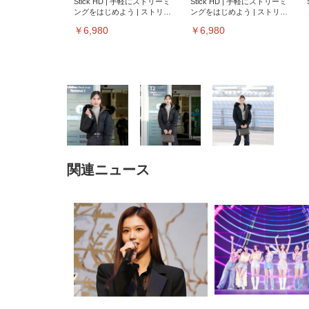
Stick HD | 手軽にストリーミ
Stick HD | 手軽にストリーミ
ングをはじめよう | ストリー
ングをはじめよう | ストリー
ミングメディアプレイヤー
ミングメディアプレイヤー
￥6,980
￥6,980
関連ニュース
EIZO ビジネス向けプレミア
EIZO ビジネス向けプレミア
【純
[EdoErgo] オフィスチェア 椅
Amazonベーシック ペットシ
SIHOO B100 オフィスチェア
Amazonベーシック ペットシ
ムモニター | FlexScan
ムモニター | FlexScan
ニタ
子 テレワーク 疲れない 跳ね
ーツ 薄型 レギュラー 1回使い
／デスクチェア メッシュチェ
ーツ 厚型 ワイド 42枚x2袋(84
EV3240X-WT | 31.5型4K
EV2740X-WT | 27.0型4K
ク付
上げ式アームレスト コンパク
捨て 無香料 ホワイト 300枚
ア 人間工学 疲れない ブラッ
枚) ホワイト(吸収面:ライトブ
UHD・USB Type-C・ホワイ
UHD・USB Type-C・ホワイ
ト 約105度ロッキング pc 事務
￥105,595
￥109,572
ク
ルー)
￥4
ト
ト
￥5,699
￥3,373
￥27,999
￥3,234
椅子 360度回転 座面昇降 強化
ナイロン樹脂ベース 通気性メ
ッシュ 在宅ワーク H-
WY01(黒網+黒枠+黒足)