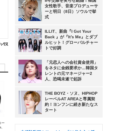
8年交際を実らせ結婚！韓国
女性歌手、音楽プロデューサ
ーと明日（8日）ソウルで挙
式
ILLIT、新曲『I Got Your
Back 』が『It’s Me』とダブ
ルヒット！グローバルチャー
トで好調
「元恋人への会社資金使用」
をネタに金銭要求か…韓国タ
レントの元マネージャー2
人、恐喝未遂で起訴
THE BOYZ・ソヌ、HIPHOP
レーベルAT AREAと専属契
約！ヨンフンに続き新たなス
タート
エコー
xa、