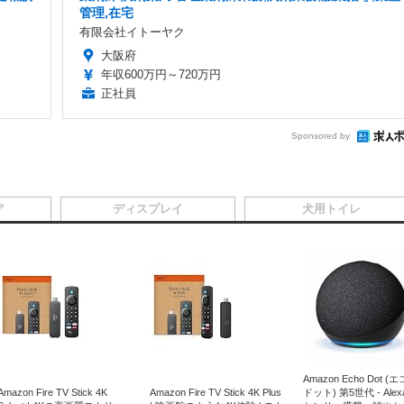
管理,在宅
有限会社イトーヤク
大阪府
年収600万円～720万円
正社員
Sponsored by
ア
ディスプレイ
犬用トイレ
Amazon Echo Dot (
Amazon Fire TV Stick 4K
Amazon Fire TV Stick 4K Plus
ドット) 第5世代 - Ale