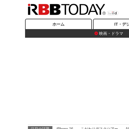
ホーム
IT・デ
映画・ドラマ
注目の話題
iPhone 16
こだわりデスクツアー
A