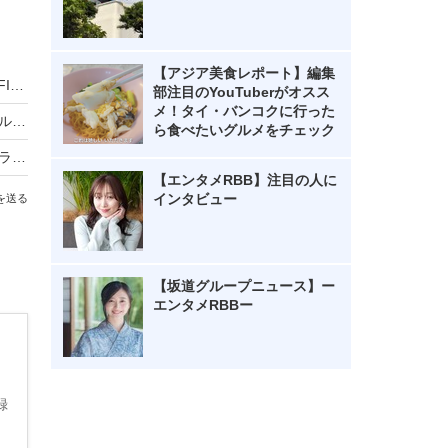
【アジア美食レポート】編集
「勝利の女神」としてSNSでも反響！LE SSERAFIM・HONG EUNCHAEが千葉ロッテ戦で始球式に初登場
部注目のYouTuberがオスス
メ！タイ・バンコクに行った
NMIXX、12月9日に日本デビュー決定！ベストアルバム『N=MIXX』リリースへ
ら食べたいグルメをチェック
ILLIT、「FNS歌謡祭 夏」でCUTIE STREETとコラボ！かわいさ満点のステージで魅了！
【エンタメRBB】注目の人に
インタビュー
を送る
【坂道グループニュース】ー
エンタメRBBー
ほ
録