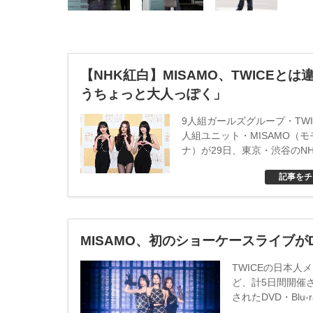
【NHK紅白】MISAMO、TWICEとは
うちょっと大人っぽく」
9人組ガールズグループ・TWI
人組ユニット・MISAMO（
ナ）が29日、東京・渋谷のN
開催された「第74回NHK紅白
記事をチ
日）の音合わせに出席しコメ
た。
MISAMO、初のショーケースライブがDV
TWICEの日本人
ど、計5日間開催された
されたDVD・Blu