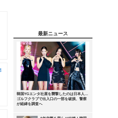
最新ニュース
宅
韓国YGエンタ社屋を襲撃したのは日本人…
ゴルフクラブで出入口の一部を破損、警察
が経緯を調査へ