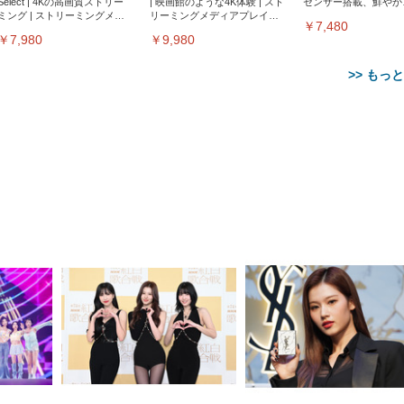
Select | 4Kの高画質ストリー
| 映画館のような4K体験 | スト
センサー搭載、鮮やか
ミング | ストリーミングメデ
リーミングメディアプレイヤ
サウンド｜チャコール
￥7,480
ィアプレイヤー
ー
￥7,980
￥9,980
>> もっ
【整備済み品】Dell
【MiniLED/24.5inch/280Hz/
正品】27"ゲーミングモ
ANDWINT オフィスチ
アイリスオーヤマ ペ
Sezlife オフィスチェア デスク
ネオ・ルーライフ ネオ・オム
E2724HS 27インチ 液晶モ
Sezlife オフィスチェア デスク
Smart Basic(スマートベーシ
GRAPHT THE SHOOTER
ー DualSense 充電フッ
ア デスクチェア 肘なし
シーツ 超厚型 お徳用 
チェア 疲れない テレワーク
ツ L 中型犬用 26枚入り 単品
ニター フル
チェア 疲れない テレワーク
ック) 【Amazon.co.jp限定】
Gaming Monitor 24” Essential
き（CFI-ZDM1J）
ッシュ 通気性 ランバ
ュラー 200枚入
チェア 強化バックレスト 30
HD（1920×1080）VA 非光
チェア 強化バックレスト 30度
Smart Basic アイリスオーヤマ
ーミングモニター QD 24.5イ
ポート付き 腰サポート
【Amazon.co.jp限定】
￥1,800
￥15,800
￥34,980
9,979
度ロッキング機能 人間工学 椅
沢 HDMI/DisplayPort/VGA
ロッキング機能 人間工学 椅子
ペットシーツ 超厚型 お徳用
￥4,139
￥3,731
1ms FHD 量子ドット 残像低減
ス圧無段階昇降 360度
￥7,680
￥7,680
￥3,670
子 腰サポート 90度跳ね上げ
スピーカー内蔵 高さ調整 ス
腰サポート 90度跳ね上げ式ア
ワイド 100枚入 (x 1) (ケース
年保証 | 輝点保証 | 日本メーカ
転 キャスター付き コ
式アームレスト 3Dヘッドレス
イベル VESA対応
ームレスト 3Dヘッドレスト
販売)
クト 幅52×奥行58.5×
ト ハンガー付き 高反発クッシ
ComfortView ビジネス向け
ハンガー付き 高反発クッショ
84～96cm テレワーク
ョン PCチェア 通気性メッシ
ン PCチェア 通気性メッシュ
宅勤務 ブラック
ュ ゲーミング/勉強/事務用 お
ゲーミング/勉強/事務用 おし
しゃれ パソコンチェア (ブラ
ゃれ パソコンチェア (ホワイ
ック)
ト)