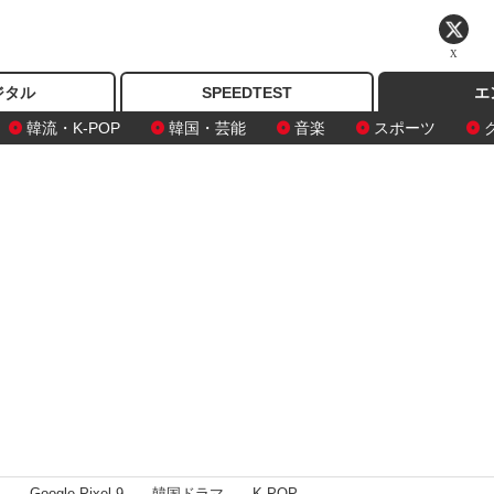
X
ジタル
SPEEDTEST
エ
韓流・K-POP
韓国・芸能
音楽
スポーツ
I
Google Pixel 9
韓国ドラマ
K-POP