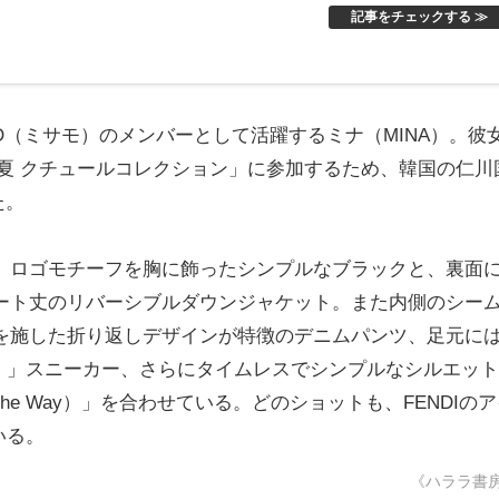
記事をチェックする ≫
SAMO（ミサモ）のメンバーとして活躍するミナ（MINA）。彼
春夏 クチュールコレクション」に参加するため、韓国の仁川
た。
」ロゴモチーフを胸に飾ったシンプルなブラックと、裏面
ート丈のリバーシブルダウンジャケット。また内側のシー
）」ロゴを施した折り返しデザインが特徴のデニムパンツ、足元に
ST 1）」スニーカー、さらにタイムレスでシンプルなシルエッ
he Way）」を合わせている。どのショットも、FENDIの
いる。
《ハララ書