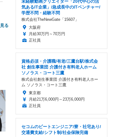
な
未経験動画クリエイター「20代中心の活
気あるIT企業」/急成長中のITベンチャー/
学歴不問・経験不問
株式会社TheNewGate「15607」
と見る
大阪府
月給30万円～70万円
正社員
資格必須・介護職/有老/三鷹台駅/株式会
社 創生事業団 介護付き有料老人ホーム
ソノラス・コート三鷹
株式会社創生事業団 介護付き有料老人ホー
FHD】
ェ
ット
ム ソノラス・コート三鷹
 メ
レギ
 ゲ
ーサ
東京都
ンチ
 ガ
月給21万6,000円～23万6,000円
 (3
回
ー)
正社員
ンパ
高さ
 在
セコムのビートエンジニア/寮・社宅あり/
交通費支給/シフト制/社会保険完備