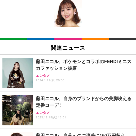
[EdoErgo] オフィスチェア 椅子 テレワーク 疲れな
EIZO ビジネス向けプレミアムモニター | FlexScan
Amazonベーシック ペットシーツ 薄型 レギュラー 1
い 跳ね上げ式アームレスト コンパクト 約105度ロッ
EV3240X-WT | 31.5型4K UHD・USB Type-C・ホワ
回使い捨て 無香料 ホワイト 300枚
キング pc 事務椅子 360度回転 座面昇降 強化ナイロ
イト
ン樹脂ベース 通気性メッシュ 在宅ワーク H-WY01
￥3,373
￥5,699
￥105,595
(黒網+黒枠+黒足)
EIZO ビジネス向けプレミアムモニター | FlexScan
SIHOO B100 オフィスチェア／デスクチェア メッシ
Amazonベーシック ペットシーツ 厚型 ワイド 42枚
EV2740X-WT | 27.0型4K UHD・USB Type-C・ホワ
ュチェア 人間工学 疲れない ブラック
x2袋(84枚) ホワイト(吸収面:ライトブルー)
関連ニュース
イト
￥27,999
￥3,234
￥109,572
藤田ニコル、ポケモンとコラボのFENDIミニス
カファッション披露
Sezlife オフィスチェア デスクチェア 疲れない テレ
【純正品】27"ゲーミングモニター DualSense 充電
ネオ・ルーライフ ネオ・オムツ L 中型犬用 26枚入
エンタメ
ワーク チェア 強化バックレスト 30度ロッキング機
フック付き（CFI-ZDM1J）
り 単品
2024.1.11(木) 20:56
能 人間工学 椅子 腰サポート 90度跳ね上げ式アーム
レスト 3Dヘッドレスト ハンガー付き 高反発クッシ
￥49,979
￥1,800
￥7,680
ョン PCチェア 通気性メッシュ ゲーミング/勉強/事
藤田ニコル、自身のブランドからの美脚映える
務用 おしゃれ パソコンチェア (ブラック)
定番コーデ！
Sezlife オフィスチェア デスクチェア 疲れない テレ
【整備済み品】Dell E2724HS 27インチ 液晶モニタ
Smart Basic(スマートベーシック) 【Amazon.co.jp
エンタメ
ワーク チェア 強化バックレスト 30度ロッキング機
ー フルHD（1920×1080）VA 非光沢 HDMI/DisplayP
限定】 Smart Basic アイリスオーヤマ ペットシーツ
2023.12.19(火) 16:51
能 人間工学 椅子 腰サポート 90度跳ね上げ式アーム
ort/VGA スピーカー内蔵 高さ調整 スイベル VESA対
超厚型 お徳用 ワイド 100枚入 (x 1) (ケース販売)
レスト 3Dヘッドレスト ハンガー付き 高反発クッシ
応 ComfortView ビジネス向け
￥7,680
￥15,800
￥3,670
ョン PCチェア 通気性メッシュ ゲーミング/勉強/事
藤田ニコル、自分へのご褒美に150万円超え
務用 おしゃれ パソコンチェア (ホワイト)