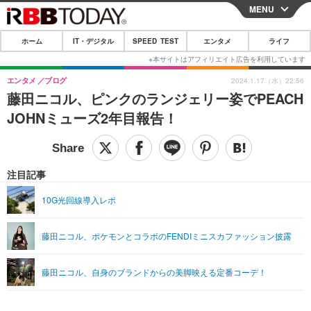
MENU
CLOSE
ホーム
IT・デジタル
SPEED TEST
エンタメ
ライフ
ホーム
IT・デジタル
エンタメ
ブログ
2024.1.17（水）22:56
藤田ニコル、ピンクのランジェリー姿でPEACH
IT・デジタルTOP
スマートフォン
SPEED TEST
JOHNミューズ2年目報告！
ネタ
ガジェット・ツール
エンタメ
ショッピング
その他
エンタメTOP
映画・ドラマ
ライフ
注目記事
韓流・K-POP
韓国・芸能
ライフTOP
グルメ
リリース一覧
10G光回線導入レポ
音楽
スポーツ
ペット
ショッピング
プッシュ通知の停止方法
藤田ニコル、ポケモンとコラボのFENDIミニスカファッション披露
グラビア
ブログ
その他
ショッピング
その他
藤田ニコル、自身のブランドからの美脚映える定番コーデ！