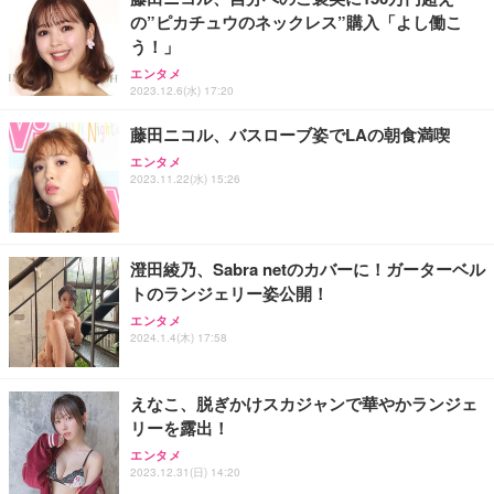
の”ピカチュウのネックレス”購入「よし働こ
ANDWINT オフィスチェア デスクチェア 肘なし メ
【MiniLED/24.5inch/280Hz/FHD】GRAPHT THE S
アイリスオーヤマ ペットシーツ 超厚型 お徳用 レギ
う！」
ッシュ 通気性 ランバーサポート付き 腰サポート ガ
HOOTER Gaming Monitor 24” Essential ゲーミン
ュラー 200枚入【Amazon.co.jp限定】
ス圧無段階昇降 360度回転 キャスター付き コンパク
グモニター QD 24.5インチ 1ms FHD 量子ドット 残
エンタメ
ト 幅52×奥行58.5×高さ84～96cm テレワーク 在宅
像低減 (3年保証 | 輝点保証 | 日本メーカー)
￥3,731
2023.12.6(水) 17:20
￥4,139
￥34,980
勤務 ブラック
藤田ニコル、バスローブ姿でLAの朝食満喫
エンタメ
2023.11.22(水) 15:26
澄田綾乃、Sabra netのカバーに！ガーターベル
トのランジェリー姿公開！
エンタメ
2024.1.4(木) 17:58
えなこ、脱ぎかけスカジャンで華やかランジェ
リーを露出！
エンタメ
2023.12.31(日) 14:20