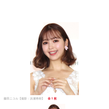
藤田ニコル【撮影：浜瀬将樹】
全 1 枚