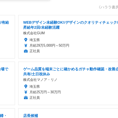
《ハララ書
/有給
WEBデザイン未経験OK!/デザインのクオリティチェック/
昇給年2回/未経験活躍
株式会社GUM
埼玉県
月給29万5,000円～50万円
正社員
会場で
ゲーム品質を端末ごとに確かめるガチャ動作確認・改善
共有/土日祝休み
株式会社マノア・リノ
埼玉県
月給25万円～30万円
正社員
主婦・
店長候補