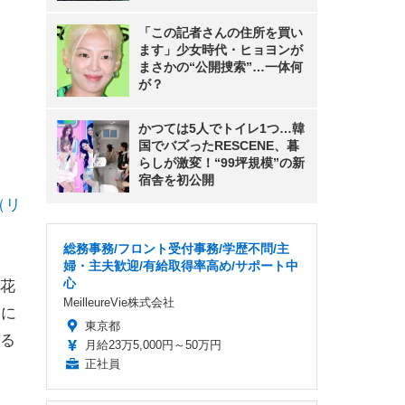
「この記者さんの住所を買い
ます」少女時代・ヒョヨンが
まさかの“公開捜索”…一体何
が？
かつては5人でトイレ1つ…韓
国でバズったRESCENE、暮
らしが激変！“99坪規模”の新
宿舎を初公開
（リ
総務事務/フロント受付事務/学歴不問/主
婦・主夫歓迎/有給取得率高め/サポート中
心
花
MeilleureVie株式会社
リに
東京都
る
月給23万5,000円～50万円
正社員