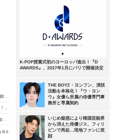
K-POP授賞式初のヨーロッパ進出！『D
AWARDS』、2027年1月にパリで開催決定
THE BOYZ・ヨンフン、演技
活動を本格化！『ウ・ヨン
「今が一番バスト大きい！」「自信あります！」鈴木奈々、アンバサダーのナイトブラ写真を公開
ウ』女優ら所属の俳優専門事
務所と専属契約
木村了、妻・奥菜恵の誕生日祝福ショットを公開！「素敵な家族」「ラブラブ」と反響
いじめ疑惑により韓国芸能界
武田久美子、23年ぶりの写真集タイトルが『Sango』に決定！「貝殻ビキニ」の次は“サンゴNUDE”
から消えた俳優ジス、フィリ
ピンで再起…現地ファンに笑
を送る
顔