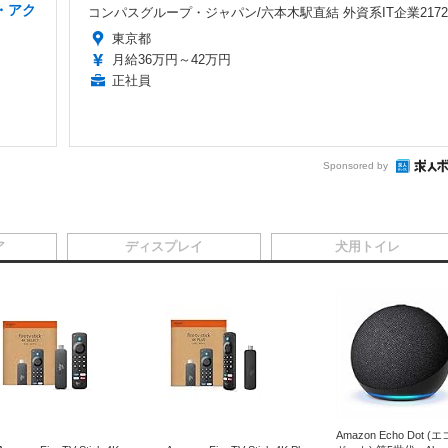
フ・アク
コンパスグループ・ジャパン/六本木駅直結 外資系IT企業2172
東京都
月給36万円～42万円
正社員
Sponsored by
ア
ディスプレイ
犬用トイレ
Amazon Echo Dot (