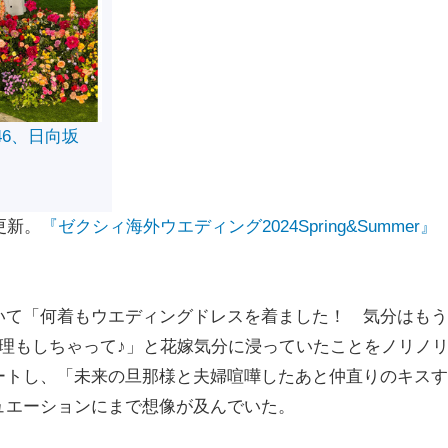
46、日向坂
更新。
『ゼクシィ海外ウエディング2024Spring&Summer』
て「何着もウエディングドレスを着ました！ 気分はもう
理もしちゃって♪」と花嫁気分に浸っていたことをノリノ
ートし、「未来の旦那様と夫婦喧嘩したあと仲直りのキスす
ュエーションにまで想像が及んでいた。