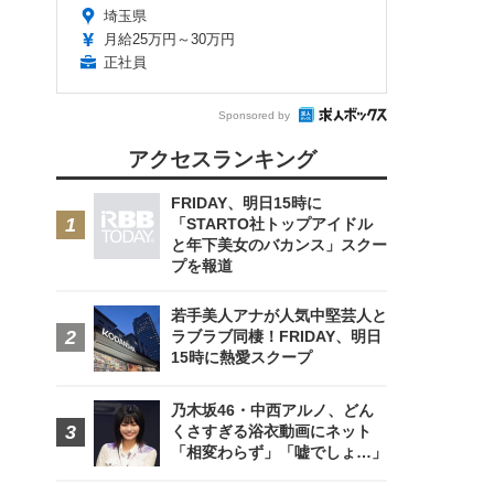
埼玉県
月給25万円～30万円
正社員
Sponsored by
アクセスランキング
FRIDAY、明日15時に
「STARTO社トップアイドル
と年下美女のバカンス」スクー
プを報道
若手美人アナが人気中堅芸人と
ラブラブ同棲！FRIDAY、明日
15時に熱愛スクープ
乃木坂46・中西アルノ、どん
くさすぎる浴衣動画にネット
「相変わらず」「嘘でしょ…」