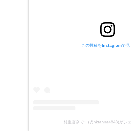
この投稿をInstagramで見
村重杏奈です(@hktanna4848)が