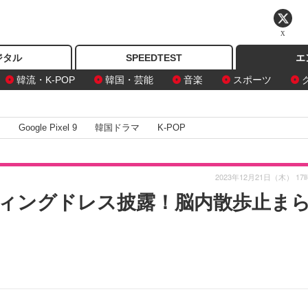
X
ジタル
SPEEDTEST
エ
韓流・K-POP
韓国・芸能
音楽
スポーツ
I
Google Pixel 9
韓国ドラマ
K-POP
2023年12月21日（木） 17
ィングドレス披露！脳内散歩止ま