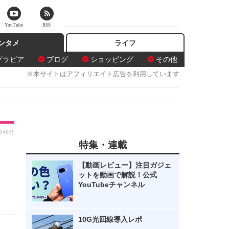
YouTube
RSS
ンタメ
ライフ
グラビア
ブログ
ショッピング
その他
※本サイトはアフィリエイト広告を利用しています
時48分
特集・連載
ら
【動画レビュー】注目ガジェ
ットを動画で解説！公式
YouTubeチャンネル
10G光回線導入レポ