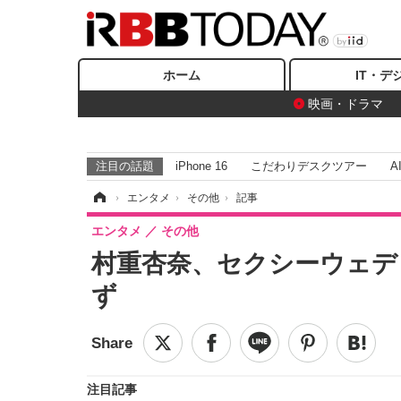
ホーム
IT・デ
映画・ドラマ
注目の話題
iPhone 16
こだわりデスクツアー
A
ホーム
›
エンタメ
›
その他
›
記事
エンタメ
その他
村重杏奈、セクシーウェデ
ず
注目記事