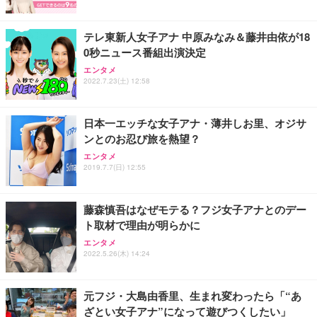
能 人間工学 椅子 腰サポート 90度跳ね上げ式アーム
ort/VGA スピーカー内蔵 高さ調整 スイベル VESA対
超厚型 お徳用 ワイド 100枚入 (x 1) (ケース販売)
レスト 3Dヘッドレスト ハンガー付き 高反発クッシ
応 ComfortView ビジネス向け
￥7,680
￥15,800
￥3,670
ョン PCチェア 通気性メッシュ ゲーミング/勉強/事
テレ東新人女子アナ 中原みなみ＆藤井由依が18
務用 おしゃれ パソコンチェア (ホワイト)
0秒ニュース番組出演決定
ANDWINT オフィスチェア デスクチェア 肘なし メ
【MiniLED/24.5inch/280Hz/FHD】GRAPHT THE S
アイリスオーヤマ ペットシーツ 超厚型 お徳用 レギ
エンタメ
ッシュ 通気性 ランバーサポート付き 腰サポート ガ
HOOTER Gaming Monitor 24” Essential ゲーミン
ュラー 200枚入【Amazon.co.jp限定】
2022.7.23(土) 12:58
ス圧無段階昇降 360度回転 キャスター付き コンパク
グモニター QD 24.5インチ 1ms FHD 量子ドット 残
ト 幅52×奥行58.5×高さ84～96cm テレワーク 在宅
像低減 (3年保証 | 輝点保証 | 日本メーカー)
￥3,731
￥4,139
￥34,980
勤務 ブラック
日本一エッチな女子アナ・薄井しお里、オジサ
ンとのお忍び旅を熱望？
エンタメ
2019.7.7(日) 12:55
藤森慎吾はなぜモテる？フジ女子アナとのデー
ト取材で理由が明らかに
エンタメ
2022.5.26(木) 14:24
元フジ・大島由香里、生まれ変わったら「“あ
ざとい女子アナ”になって遊びつくしたい」