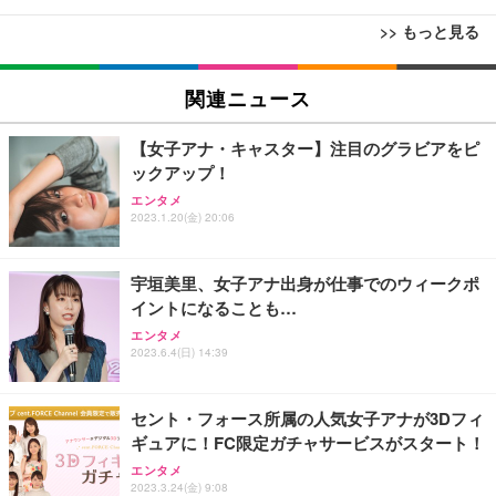
>> もっと見る
[EdoErgo] オフィスチェア 椅子 テレワーク 疲れな
EIZO ビジネス向けプレミアムモニター | FlexScan
Amazonベーシック ペットシーツ 薄型 レギュラー 1
い 跳ね上げ式アームレスト コンパクト 約105度ロッ
EV3240X-WT | 31.5型4K UHD・USB Type-C・ホワ
関連ニュース
回使い捨て 無香料 ホワイト 300枚
キング pc 事務椅子 360度回転 座面昇降 強化ナイロ
イト
ン樹脂ベース 通気性メッシュ 在宅ワーク H-WY01
￥3,373
￥5,699
￥105,595
【女子アナ・キャスター】注目のグラビアをピ
(黒網+黒枠+黒足)
ックアップ！
エンタメ
EIZO ビジネス向けプレミアムモニター | FlexScan
SIHOO B100 オフィスチェア／デスクチェア メッシ
Amazonベーシック ペットシーツ 厚型 ワイド 42枚
2023.1.20(金) 20:06
EV2740X-WT | 27.0型4K UHD・USB Type-C・ホワ
ュチェア 人間工学 疲れない ブラック
x2袋(84枚) ホワイト(吸収面:ライトブルー)
イト
￥27,999
￥3,234
￥109,572
宇垣美里、女子アナ出身が仕事でのウィークポ
イントになることも…
Sezlife オフィスチェア デスクチェア 疲れない テレ
エンタメ
【純正品】27"ゲーミングモニター DualSense 充電
ネオ・ルーライフ ネオ・オムツ L 中型犬用 26枚入
ワーク チェア 強化バックレスト 30度ロッキング機
2023.6.4(日) 14:39
フック付き（CFI-ZDM1J）
り 単品
能 人間工学 椅子 腰サポート 90度跳ね上げ式アーム
レスト 3Dヘッドレスト ハンガー付き 高反発クッシ
￥49,979
￥1,800
￥7,680
ョン PCチェア 通気性メッシュ ゲーミング/勉強/事
セント・フォース所属の人気女子アナが3Dフィ
務用 おしゃれ パソコンチェア (ブラック)
ギュアに！FC限定ガチャサービスがスタート！
Sezlife オフィスチェア デスクチェア 疲れない テレ
【整備済み品】Dell E2724HS 27インチ 液晶モニタ
Smart Basic(スマートベーシック) 【Amazon.co.jp
エンタメ
ワーク チェア 強化バックレスト 30度ロッキング機
ー フルHD（1920×1080）VA 非光沢 HDMI/DisplayP
限定】 Smart Basic アイリスオーヤマ ペットシーツ
2023.3.24(金) 9:08