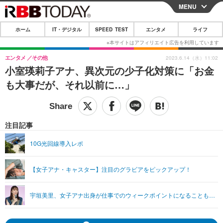
MENU
CLOSE
ホーム
IT・デジタル
SPEED TEST
エンタメ
ライフ
ホーム
IT・デジタル
エンタメ
その他
2023.6.14（水）11:02
小室瑛莉子アナ、異次元の少子化対策に「お金
IT・デジタルTOP
スマートフォン
SPEED TEST
も大事だが、それ以前に…」
ネタ
ガジェット・ツール
エンタメ
ショッピング
その他
エンタメTOP
映画・ドラマ
ライフ
注目記事
韓流・K-POP
韓国・芸能
ライフTOP
グルメ
リリース一覧
10G光回線導入レポ
音楽
スポーツ
ペット
ショッピング
プッシュ通知の停止方法
【女子アナ・キャスター】注目のグラビアをピックアップ！
グラビア
ブログ
その他
ショッピング
その他
宇垣美里、女子アナ出身が仕事でのウィークポイントになることも…