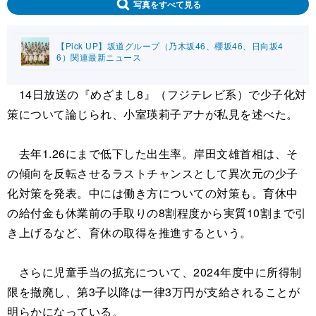
写真をすべて見る
【Pick UP】坂道グループ（乃木坂46、櫻坂46、日向坂4
6）関連最新ニュース
14日放送の『めざまし8』（フジテレビ系）で少子化対
策について論じられ、小室瑛莉子アナが私見を述べた。
去年1.26にまで低下した出生率。岸田文雄首相は、そ
の傾向を反転させるラストチャンスとして異次元の少子
化対策を発表。中には働き方についての対策も。育休中
の給付金も休業前の手取りの8割程度から実質10割まで引
き上げるなど、育休の取得を推進するという。
さらに児童手当の拡充について、2024年度中に所得制
限を撤廃し、第3子以降は一律3万円が支給されることが
明らかになっている。