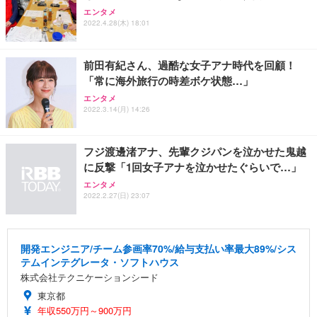
エンタメ
2022.4.28(木) 18:01
前田有紀さん、過酷な女子アナ時代を回顧！
「常に海外旅行の時差ボケ状態…」
エンタメ
2022.3.14(月) 14:26
フジ渡邊渚アナ、先輩クジパンを泣かせた鬼越
に反撃「1回女子アナを泣かせたぐらいで…」
エンタメ
2022.2.27(日) 23:07
開発エンジニア/チーム参画率70%/給与支払い率最大89%/シス
テムインテグレータ・ソフトハウス
株式会社テクニケーションシード
東京都
年収550万円～900万円