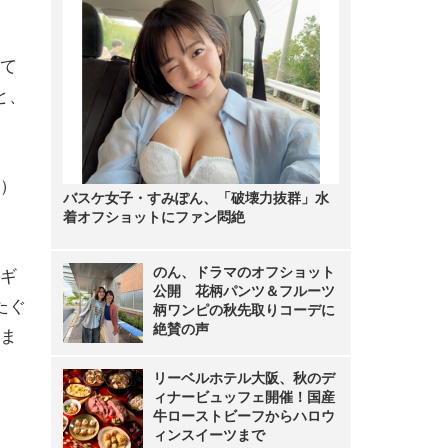
て
と、
）
バスケ女子・すみぽん、「破壊力抜群」水
着オフショットにファン悶絶
のん、ドラマのオフショット
ギ
公開 花柄パンツ＆フルーツ
たぐ
柄ワンピの秋先取りコーデに
絶賛の声
ま
リーベルホテル大阪、秋のデ
ィナービュッフェ開催！国産
牛ローストビーフからハロウ
ィンスイーツまで