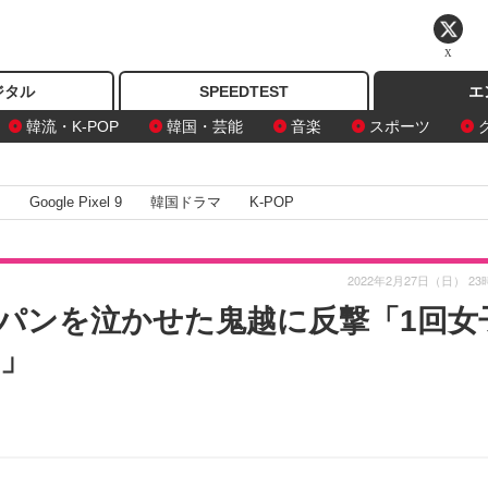
X
ジタル
SPEEDTEST
エ
韓流・K-POP
韓国・芸能
音楽
スポーツ
I
Google Pixel 9
韓国ドラマ
K-POP
2022年2月27日（日） 23
パンを泣かせた鬼越に反撃「1回女
」