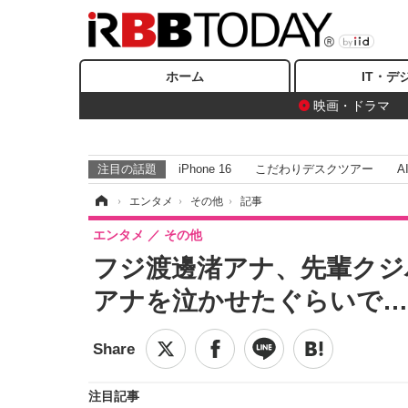
ホーム
IT・デ
映画・ドラマ
注目の話題
iPhone 16
こだわりデスクツアー
A
ホーム
›
エンタメ
›
その他
›
記事
エンタメ
その他
フジ渡邊渚アナ、先輩クジ
アナを泣かせたぐらいで…
注目記事