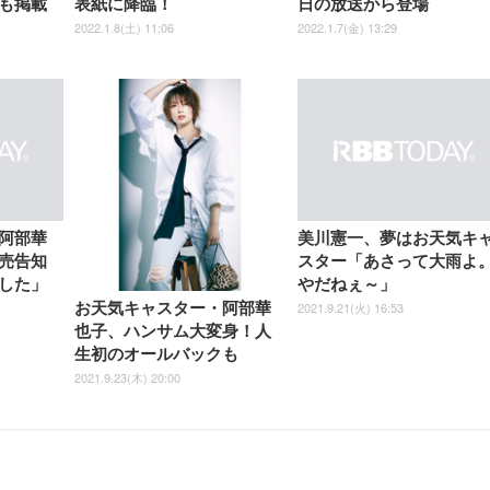
も掲載
表紙に降臨！
日の放送から登場
2022.1.8(土) 11:06
2022.1.7(金) 13:29
阿部華
美川憲一、夢はお天気キ
売告知
スター「あさって大雨よ
した」
やだねぇ～」
2021.9.21(火) 16:53
お天気キャスター・阿部華
也子、ハンサム大変身！人
生初のオールバックも
2021.9.23(木) 20:00