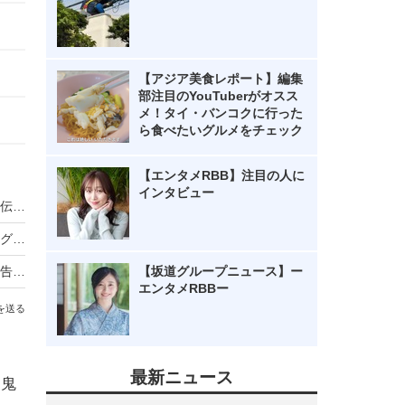
【アジア美食レポート】編集
部注目のYouTuberがオスス
メ！タイ・バンコクに行った
ら食べたいグルメをチェック
【エンタメRBB】注目の人に
インタビュー
ノンスタ井上、妻から思わぬ不満！意外にモテる伝説に黄信号
超とき宣・菅田愛貴、スタジオで突然号泣「他のグループを下げる風潮にイライラしちゃう」
原田知世、芸能界入りのきっかけとなった俳優を告白「“会いたい”って思って」
【坂道グループニュース】ー
エンタメRBBー
を送る
最新ニュース
た鬼