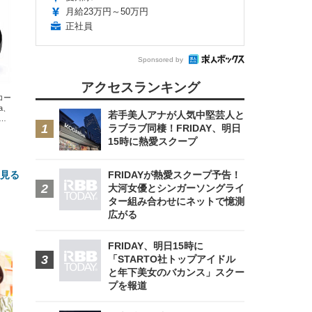
月給23万円～50万円
正社員
Sponsored by
アクセスランキング
エコー
xa、
若手美人アナが人気中堅芸人と
な
ラブラブ同棲！FRIDAY、明日
15時に熱愛スクープ
と見る
FRIDAYが熱愛スクープ予告！
大河女優とシンガーソングライ
ター組み合わせにネットで憶測
広がる
FRIDAY、明日15時に
「STARTO社トップアイドル
と年下美女のバカンス」スクー
プを報道
FHD】
ェ
ット