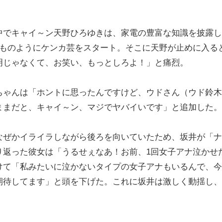
でキャイ～ン天野ひろゆきは、家電の豊富な知識を披露し
つものようにケンカ芸をスタート。そこに天野が止めに入る
明じゃなくて、お笑い、もっとしろよ！」と痛烈。
ゃんは「ホントに思ったんですけど、ウドさん（ウド鈴木
ままだと、キャイ～ン、マジでヤバイいです」と追加した。
ぜかイライラしながら後ろを向いていたため、坂井が「ナ
り返った彼女は「うるせぇなあ！お前、1回女子アナ泣かせ
けて「私みたいに泣かないタイプの女子アナもいるんで、今
期待してます」と頭を下げた。これに坂井は激しく動揺し、
。