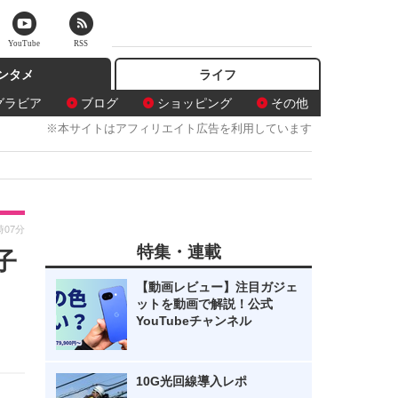
YouTube
RSS
ンタメ
ライフ
グラビア
ブログ
ショッピング
その他
※本サイトはアフィリエイト広告を利用しています
時07分
特集・連載
子
【動画レビュー】注目ガジェ
ットを動画で解説！公式
YouTubeチャンネル
10G光回線導入レポ