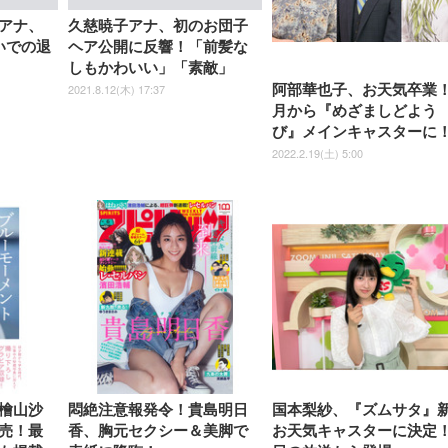
Sezlife オフィスチェア デスク
ネオ・ルーライフ ネオ・オム
E2724HS 27インチ 液晶モ
Sezlife オフィスチェア デスク
Smart Basic(スマートベーシ
GRAPHT THE SHOOTER
ー DualSense 充電フッ
ア デスクチェア 肘なし
シーツ 超厚型 お徳用 
チェア 疲れない テレワーク
ツ L 中型犬用 26枚入り 単品
ニター フル
チェア 疲れない テレワーク
ック) 【Amazon.co.jp限定】
Gaming Monitor 24” Essential
き（CFI-ZDM1J）
ッシュ 通気性 ランバ
ュラー 200枚入
アナ、
久慈暁子アナ、初のお団子
チェア 強化バックレスト 30
HD（1920×1080）VA 非光
チェア 強化バックレスト 30度
Smart Basic アイリスオーヤマ
ーミングモニター QD 24.5イ
ポート付き 腰サポート
【Amazon.co.jp限定】
￥1,800
￥15,800
いでの退
ヘア公開に反響！「前髪な
￥34,980
9,979
度ロッキング機能 人間工学 椅
沢 HDMI/DisplayPort/VGA
ロッキング機能 人間工学 椅子
ペットシーツ 超厚型 お徳用
￥4,139
￥3,731
1ms FHD 量子ドット 残像低減
ス圧無段階昇降 360度
￥7,680
￥7,680
￥3,670
子 腰サポート 90度跳ね上げ
スピーカー内蔵 高さ調整 ス
腰サポート 90度跳ね上げ式ア
ワイド 100枚入 (x 1) (ケース
年保証 | 輝点保証 | 日本メーカ
しもかわいい」「素敵」
転 キャスター付き コ
式アームレスト 3Dヘッドレス
イベル VESA対応
ームレスト 3Dヘッドレスト
販売)
クト 幅52×奥行58.5×
2021.8.12(木) 17:37
阿部華也子、お天気卒業！
ト ハンガー付き 高反発クッシ
ComfortView ビジネス向け
ハンガー付き 高反発クッショ
84～96cm テレワーク
ョン PCチェア 通気性メッシ
ン PCチェア 通気性メッシュ
月から『めざましどよう
宅勤務 ブラック
ュ ゲーミング/勉強/事務用 お
ゲーミング/勉強/事務用 おし
び』メインキャスターに
しゃれ パソコンチェア (ブラ
ゃれ パソコンチェア (ホワイ
ック)
ト)
2022.2.19(土) 5:00
檜山沙
悶絶注意報発令！貴島明日
国本梨紗、『ズムサタ』
売！最
香、胸元セクシー＆美脚で
お天気キャスターに決定！