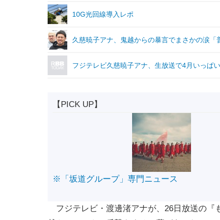
10G光回線導入レポ
久慈暁子アナ、鬼越からの暴言でまさかの涙「
フジテレビ久慈暁子アナ、生放送で4月いっぱ
【PICK UP】
※「坂道グループ」専門ニュース
フジテレビ・渡邊渚アナが、26日放送の『