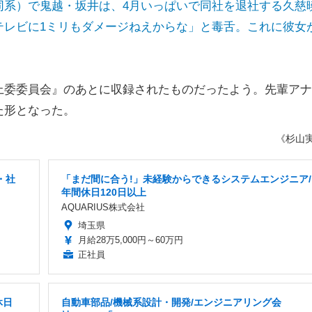
同系）で鬼越・坂井は、4月いっぱいで同社を退社する久慈
テレビに1ミリもダメージねえからな」と毒舌。これに彼女
委委員会』のあとに収録されたものだったよう。先輩アナ
た形となった。
《杉山
・社
「まだ間に合う!」未経験からできるシステムエンジニア/
年間休日120日以上
AQUARIUS株式会社
埼玉県
月給28万5,000円～60万円
正社員
休日
自動車部品/機械系設計・開発/エンジニアリング会