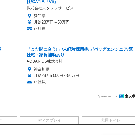
社/CATIA「V5」
株式会社スタッフサービス
愛知県
月給23万円～50万円
正社員
実
「まだ間に合う!」/未経験採用枠/デバッグエンジニア/寮
社宅・家賃補助あり
AQUARIUS株式会社
神奈川県
月給28万5,000円～50万円
正社員
Sponsored by
ア
ディスプレイ
犬用トイレ