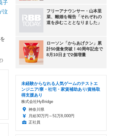
暁子
フリーアナウンサー・山本里
が泣
菜、離婚を報告「それぞれの
道を歩むこととなりました」
を
ローソン「からあげクン」累
計50億食突破！40周年記念で
8月10日まで2個増量
実》
未経験からなれる人気ゲームのテストエ
ンジニア/寮・社宅・家賃補助あり/資格取
得支援あり
株式会社HyBridge
神奈川県
月給30万円～51万8,000円
正社員