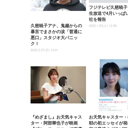
[EdoErgo] オフィスチェア 椅
Amazonベーシック ペットシ
SIHOO B100 オフィスチェア
Amazonベーシック ペットシ
ムモニター | FlexScan
ムモニター | FlexScan
ニタ
子 テレワーク 疲れない 跳ね
ーツ 薄型 レギュラー 1回使い
／デスクチェア メッシュチェ
ーツ 厚型 ワイド 42枚x2袋(84
EV3240X-WT | 31.5型4K
EV2740X-WT | 27.0型4K
ク付
フジテレビ久慈暁子
上げ式アームレスト コンパク
捨て 無香料 ホワイト 300枚
ア 人間工学 疲れない ブラッ
枚) ホワイト(吸収面:ライトブ
UHD・USB Type-C・ホワイ
UHD・USB Type-C・ホワイ
生放送で4月いっぱ
ト 約105度ロッキング pc 事務
￥105,595
￥109,572
ク
ルー)
￥4
ト
ト
￥5,699
￥3,373
￥27,999
￥3,234
椅子 360度回転 座面昇降 強化
社を報告
ナイロン樹脂ベース 通気性メ
2022.1.22(土) 12:58
久慈暁子アナ、鬼越からの
ッシュ 在宅ワーク H-
WY01(黒網+黒枠+黒足)
暴言でまさかの涙「普通に
悪口」スタジオ大パニッ
ク！
2022.2.27(日) 14:41
『めざまし』お天気キャス
お天気キャスター・
ター・阿部華也子が映画
耶の初エッセイが発