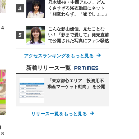
 メ
乃木坂46・中西アルノ、どん
レギ
 ゲ
ーサ
くさすぎる浴衣動画にネット
ンチ
 ガ
「相変わらず」「嘘でしょ…」
 (3
回
ー)
ンパ
高さ
4
こんな影山優佳、見たことな
 在
い！『影まで愛して』発売直前
で公開された写真にファン騒然
！
アクセスランキングをもっと見る
新着リリース一覧
「東京都心エリア 投資用不
動産マーケット動向」 を公開
リリース一覧をもっと見る
新
8