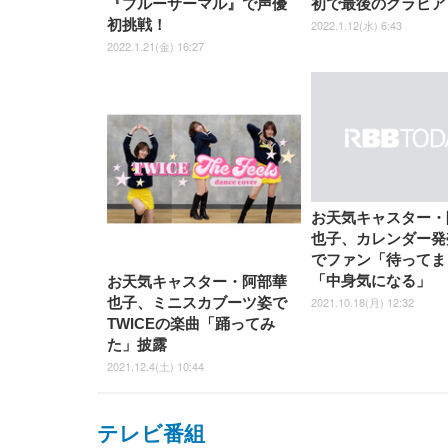
『ブルーサーマル』で声優
初で最後のグラビア
初挑戦！
2022.1.12(水) 6:43
2022.1.21(金) 16:27
お天気キャスター・
也子、カレンダー発
でファン「待ってま
「中身気になる」
お天気キャスター・阿部華
2021.10.18(月) 12:32
也子、ミニスカブーツ姿で
TWICEの楽曲「踊ってみ
た」披露
2021.12.4(土) 10:44
テレビ番組