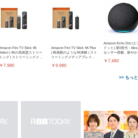
Amazon Echo Dot (
Amazon Fire TV Stick 4K
Amazon Fire TV Stick 4K Plus
ドット) 第5世代 - Ale
Select | 4Kの高画質ストリー
| 映画館のような4K体験 | スト
センサー搭載、鮮やか
ミング | ストリーミングメデ
リーミングメディアプレイヤ
サウンド｜チャコール
￥7,480
ィアプレイヤー
ー
￥7,980
￥9,980
>> もっ
【整備済み品】Dell
【MiniLED/24.5inch/280Hz/
正品】27"ゲーミングモ
ANDWINT オフィスチ
アイリスオーヤマ ペ