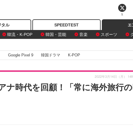
X
ジタル
SPEEDTEST
エ
韓流・K-POP
韓国・芸能
音楽
スポーツ
I
Google Pixel 9
韓国ドラマ
K-POP
2022年3月14日（月） 14
アナ時代を回顧！「常に海外旅行の