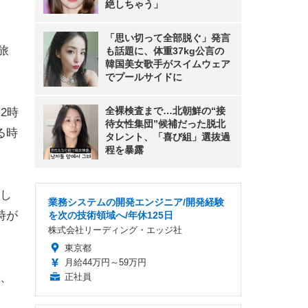
絶しちゃう」
「思い切って全部脱ぐ」発言
旅
も話題に、体重37kg公言の
韓国美女歌手がスイムウェア
でプールサイドに
全裸検査まで…北朝鮮の“接
2時
待女性集団”候補だった脱北
る時
タレント、「喜び組」選抜過
程を暴露
し
業務システムの開発エンジニア/開発経験
時が
を次の技術領域へ/年休125日
株式会社リーディング・エッジ社
東京都
月給44万円～59万円
、
正社員