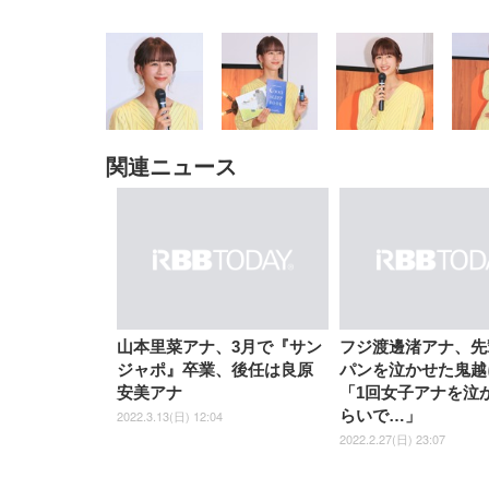
関連ニュース
EIZO ビジネス向けプレミア
EIZO ビジネス向けプレミア
【純
[EdoErgo] オフィスチェア 椅
Amazonベーシック ペットシ
SIHOO B100 オフィスチェア
Amazonベーシック ペットシ
ムモニター | FlexScan
ムモニター | FlexScan
ニタ
子 テレワーク 疲れない 跳ね
ーツ 薄型 レギュラー 1回使い
／デスクチェア メッシュチェ
ーツ 厚型 ワイド 42枚x2袋(84
EV3240X-WT | 31.5型4K
EV2740X-WT | 27.0型4K
ク付
上げ式アームレスト コンパク
捨て 無香料 ホワイト 300枚
ア 人間工学 疲れない ブラッ
枚) ホワイト(吸収面:ライトブ
UHD・USB Type-C・ホワイ
UHD・USB Type-C・ホワイ
ト 約105度ロッキング pc 事務
￥105,595
￥109,572
ク
ルー)
￥4
ト
ト
￥5,699
￥3,373
￥27,999
￥3,234
椅子 360度回転 座面昇降 強化
ナイロン樹脂ベース 通気性メ
ッシュ 在宅ワーク H-
WY01(黒網+黒枠+黒足)
山本里菜アナ、3月で『サン
フジ渡邊渚アナ、先
ジャポ』卒業、後任は良原
パンを泣かせた鬼越
安美アナ
「1回女子アナを泣
らいで…」
2022.3.13(日) 12:04
2022.2.27(日) 23:07