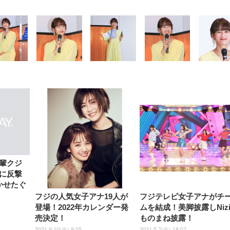
【整備済み品】Dell
【MiniLED/24.5inch/280Hz/
正品】27"ゲーミングモ
ANDWINT オフィスチ
アイリスオーヤマ ペ
Sezlife オフィスチェア デスク
ネオ・ルーライフ ネオ・オム
E2724HS 27インチ 液晶モ
Sezlife オフィスチェア デスク
Smart Basic(スマートベーシ
GRAPHT THE SHOOTER
ー DualSense 充電フッ
ア デスクチェア 肘なし
シーツ 超厚型 お徳用 
チェア 疲れない テレワーク
ツ L 中型犬用 26枚入り 単品
ニター フル
チェア 疲れない テレワーク
ック) 【Amazon.co.jp限定】
Gaming Monitor 24” Essential
き（CFI-ZDM1J）
ッシュ 通気性 ランバ
ュラー 200枚入
チェア 強化バックレスト 30
HD（1920×1080）VA 非光
チェア 強化バックレスト 30度
Smart Basic アイリスオーヤマ
ーミングモニター QD 24.5イ
ポート付き 腰サポート
【Amazon.co.jp限定】
￥1,800
￥15,800
￥34,980
9,979
度ロッキング機能 人間工学 椅
沢 HDMI/DisplayPort/VGA
ロッキング機能 人間工学 椅子
ペットシーツ 超厚型 お徳用
￥4,139
￥3,731
1ms FHD 量子ドット 残像低減
ス圧無段階昇降 360度
￥7,680
￥7,680
￥3,670
子 腰サポート 90度跳ね上げ
スピーカー内蔵 高さ調整 ス
腰サポート 90度跳ね上げ式ア
ワイド 100枚入 (x 1) (ケース
年保証 | 輝点保証 | 日本メーカ
転 キャスター付き コ
式アームレスト 3Dヘッドレス
イベル VESA対応
ームレスト 3Dヘッドレスト
販売)
クト 幅52×奥行58.5×
ト ハンガー付き 高反発クッシ
ComfortView ビジネス向け
ハンガー付き 高反発クッショ
84～96cm テレワーク
ョン PCチェア 通気性メッシ
ン PCチェア 通気性メッシュ
宅勤務 ブラック
ュ ゲーミング/勉強/事務用 お
ゲーミング/勉強/事務用 おし
輩クジ
しゃれ パソコンチェア (ブラ
ゃれ パソコンチェア (ホワイ
に反撃
ック)
ト)
かせたぐ
フジの人気女子アナ19人が
フジテレビ女子アナがチ
登場！2022年カレンダー発
ムを結成！美脚披露しNizi
売決定！
ものまね披露！
2021.9.10(金) 9:25
2021.5.7(金) 18:07