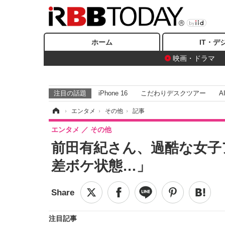
ホーム
IT・デ
映画・ドラマ
注目の話題
iPhone 16
こだわりデスクツアー
A
ホーム
›
エンタメ
›
その他
›
記事
エンタメ
その他
前田有紀さん、過酷な女子
差ボケ状態…」
注目記事