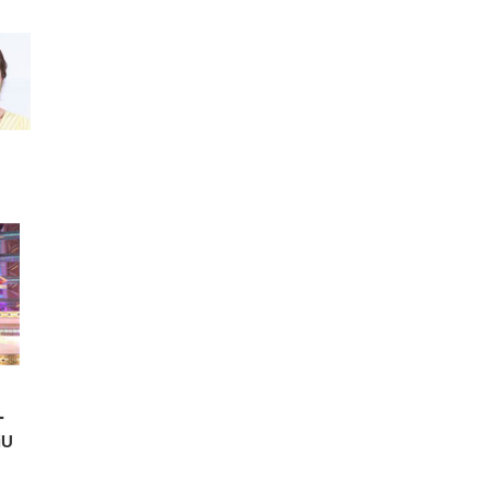
FHD】
ェ
ット
 メ
レギ
 ゲ
ーサ
ンチ
 ガ
 (3
回
ー)
ンパ
高さ
 在
ー
U