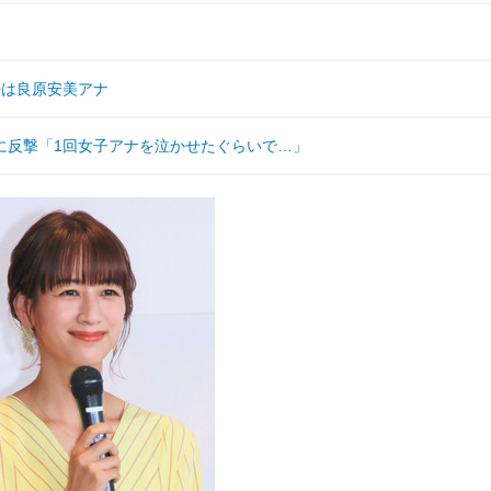
任は良原安美アナ
に反撃「1回女子アナを泣かせたぐらいで…」