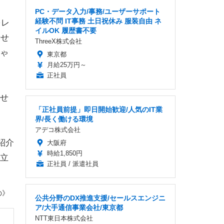
PC・データ入力/事務/ユーザーサポート
経験不問 IT事務 土日祝休み 服装自由 ネ
をレ
イルOK 履歴書不要
乗せ
ThreeX株式会社
ゃ
東京都
月給25万円～
正社員
せ
「正社員前提」即日開始歓迎/人気のIT業
界/長く働ける環境
アデコ株式会社
紹介
大阪府
時給1,850円
立
正社員 / 派遣社員
の》
公共分野のDX推進支援/セールスエンジニ
ア/大手通信事業会社/東京都
NTT東日本株式会社