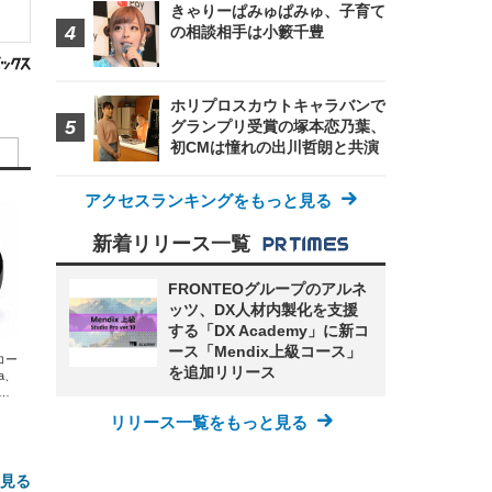
きゃりーぱみゅぱみゅ、子育て
の相談相手は小籔千豊
ホリプロスカウトキャラバンで
グランプリ受賞の塚本恋乃葉、
初CMは憧れの出川哲朗と共演
アクセスランキングをもっと見る
新着リリース一覧
FRONTEOグループのアルネ
ッツ、DX人材内製化を支援
する「DX Academy」に新コ
ース「Mendix上級コース」
エコー
を追加リリース
xa、
な
リリース一覧をもっと見る
と見る