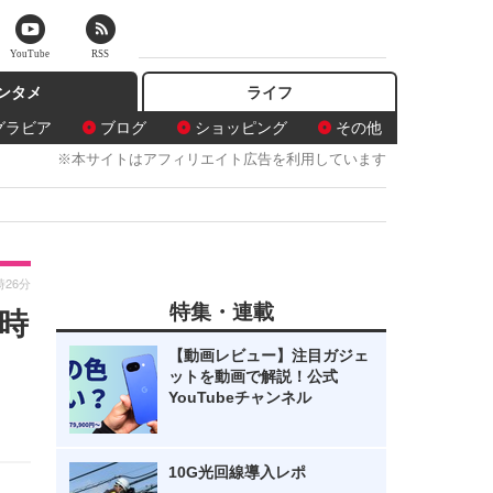
YouTube
RSS
ンタメ
ライフ
グラビア
ブログ
ショッピング
その他
※本サイトはアフィリエイト広告を利用しています
時26分
特集・連載
時
【動画レビュー】注目ガジェ
ットを動画で解説！公式
YouTubeチャンネル
10G光回線導入レポ