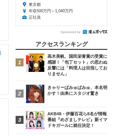
東京都
年収500万円～1,040万円
正社員
Sponsored by
アクセスランキング
業
高木美帆、国民栄誉賞の受賞に
感謝！「包丁セット」の思わぬ
反響には「料理人は目指してお
りません」
きゃりーぱみゅぱみゅ、本名明
かす！由来にスタジオ驚き
AKB48・伊藤百花ら8名が情報
番組『めざましテレビ』新イマ
ドキガールに就任決定！