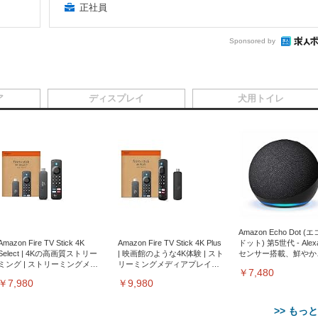
正社員
Sponsored by
ア
ディスプレイ
犬用トイレ
Amazon Echo Dot (
Amazon Fire TV Stick 4K
Amazon Fire TV Stick 4K Plus
ドット) 第5世代 - Ale
Select | 4Kの高画質ストリー
| 映画館のような4K体験 | スト
センサー搭載、鮮やか
ミング | ストリーミングメデ
リーミングメディアプレイヤ
サウンド｜チャコール
￥7,480
ィアプレイヤー
ー
￥7,980
￥9,980
>> もっ