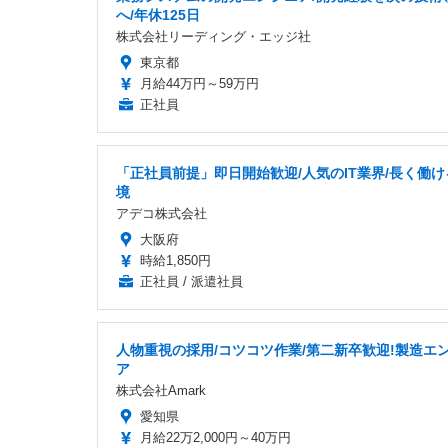
へ/年休125日
株式会社リーディング・エッジ社
東京都
月給44万円～59万円
正社員
「正社員前提」即日開始歓迎/人気のIT業界/長く働け
境
アデコ株式会社
大阪府
時給1,850円
正社員 / 派遣社員
人物重視の採用/コツコツ作業/第二新卒歓迎!製造エ
ア
株式会社Amark
愛知県
月給22万2,000円～40万円