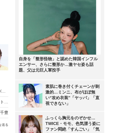
自身を「整形怪物」と認めた韓国インフル
エンサー、さらに整形か…激ヤセ姿も話
題、父は元巨人軍投手
素肌に巻き付くチェーンが刺
『踊る大捜査線 N.E.W.』趣里、白洲迅ら新メンバー映像公開！“熱血”“葛藤”など謎のキーワードも登場
激的…ミンニ、布がほぼ無
い“攻め衣装”「ヤッバ」「直
高木美帆、国民栄誉賞の受賞に感謝！「包丁セット」の思わぬ反響には「料理人は目指しておりません」
視できない」
千豊
ふっくら胸元をのぞかせ…
TWICE・モモ、色気漂う姿に
を送る
ファン悶絶「すんごい」「気