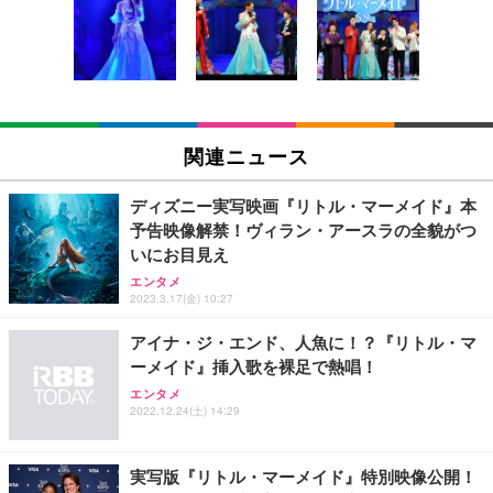
い 跳ね上げ式アームレスト コンパクト 約105度ロッ
EV3240X-WT | 31.5型4K UHD・USB Type-C・ホワ
回使い捨て 無香料 ホワイト 300枚
キング pc 事務椅子 360度回転 座面昇降 強化ナイロ
イト
ン樹脂ベース 通気性メッシュ 在宅ワーク H-WY01
￥3,373
￥5,699
￥105,595
(黒網+黒枠+黒足)
EIZO ビジネス向けプレミアムモニター | FlexScan
SIHOO B100 オフィスチェア／デスクチェア メッシ
Amazonベーシック ペットシーツ 厚型 ワイド 42枚
EV2740X-WT | 27.0型4K UHD・USB Type-C・ホワ
ュチェア 人間工学 疲れない ブラック
x2袋(84枚) ホワイト(吸収面:ライトブルー)
関連ニュース
イト
￥27,999
￥3,234
￥109,572
ディズニー実写映画『リトル・マーメイド』本
予告映像解禁！ヴィラン・アースラの全貌がつ
Sezlife オフィスチェア デスクチェア 疲れない テレ
いにお目見え
【純正品】27"ゲーミングモニター DualSense 充電
ネオ・ルーライフ ネオ・オムツ L 中型犬用 26枚入
ワーク チェア 強化バックレスト 30度ロッキング機
フック付き（CFI-ZDM1J）
り 単品
エンタメ
能 人間工学 椅子 腰サポート 90度跳ね上げ式アーム
2023.3.17(金) 10:27
レスト 3Dヘッドレスト ハンガー付き 高反発クッシ
￥49,979
￥1,800
￥7,680
ョン PCチェア 通気性メッシュ ゲーミング/勉強/事
アイナ・ジ・エンド、人魚に！？『リトル・マ
務用 おしゃれ パソコンチェア (ブラック)
ーメイド』挿入歌を裸足で熱唱！
Sezlife オフィスチェア デスクチェア 疲れない テレ
【整備済み品】Dell E2724HS 27インチ 液晶モニタ
Smart Basic(スマートベーシック) 【Amazon.co.jp
エンタメ
ワーク チェア 強化バックレスト 30度ロッキング機
ー フルHD（1920×1080）VA 非光沢 HDMI/DisplayP
限定】 Smart Basic アイリスオーヤマ ペットシーツ
2022.12.24(土) 14:29
能 人間工学 椅子 腰サポート 90度跳ね上げ式アーム
ort/VGA スピーカー内蔵 高さ調整 スイベル VESA対
超厚型 お徳用 ワイド 100枚入 (x 1) (ケース販売)
レスト 3Dヘッドレスト ハンガー付き 高反発クッシ
応 ComfortView ビジネス向け
￥7,680
￥15,800
￥3,670
ョン PCチェア 通気性メッシュ ゲーミング/勉強/事
実写版『リトル・マーメイド』特別映像公開！
務用 おしゃれ パソコンチェア (ホワイト)