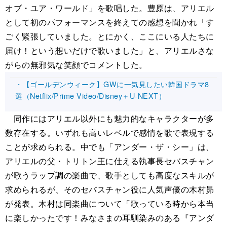
オブ・ユア・ワールド」を歌唱した。豊原は、アリエル
として初のパフォーマンスを終えての感想を聞かれ「す
ごく緊張していました。とにかく、ここにいる人たちに
届け！という想いだけで歌いました」と、アリエルさな
がらの無邪気な笑顔でコメントした。
・【ゴールデンウィーク】GWに一気見したい韓国ドラマ8
選（Netflix/Prime Video/Disney＋U-NEXT）
同作にはアリエル以外にも魅力的なキャラクターが多
数存在する。いずれも高いレベルで感情を歌で表現する
ことが求められる。中でも「アンダー・ザ・シー」は、
アリエルの父・トリトン王に仕える執事長セバスチャン
が歌うラップ調の楽曲で、歌手としても高度なスキルが
求められるが、そのセバスチャン役に人気声優の木村昴
が発表。木村は同楽曲について「歌っている時から本当
に楽しかったです！みなさまの耳馴染みのある『アンダ