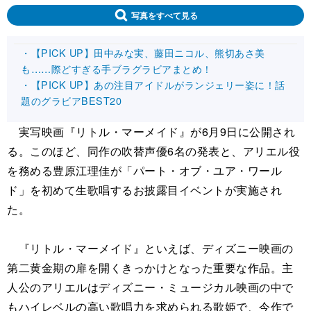
写真をすべて見る
・【PICK UP】田中みな実、藤田ニコル、熊切あさ美
も……際どすぎる手ブラグラビアまとめ！
・【PICK UP】あの注目アイドルがランジェリー姿に！話
題のグラビアBEST20
実写映画『リトル・マーメイド』が6月9日に公開され
る。このほど、同作の吹替声優6名の発表と、アリエル役
を務める豊原江理佳が「パート・オブ・ユア・ワール
ド」を初めて生歌唱するお披露目イベントが実施され
た。
『リトル・マーメイド』といえば、ディズニー映画の
第二黄金期の扉を開くきっかけとなった重要な作品。主
人公のアリエルはディズニー・ミュージカル映画の中で
もハイレベルの高い歌唱力を求められる歌姫で、今作で