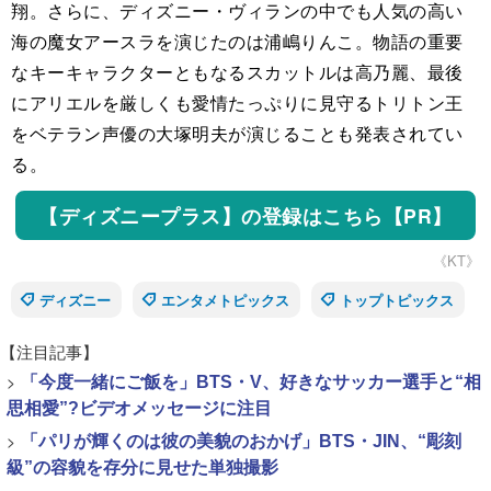
翔。さらに、ディズニー・ヴィランの中でも人気の高い
海の魔女アースラを演じたのは浦嶋りんこ。物語の重要
なキーキャラクターともなるスカットルは高乃麗、最後
にアリエルを厳しくも愛情たっぷりに見守るトリトン王
をベテラン声優の大塚明夫が演じることも発表されてい
る。
【ディズニープラス】の登録はこちら【PR】
《KT》
ディズニー
エンタメトピックス
トップトピックス
【注目記事】
>
「今度一緒にご飯を」BTS・V、好きなサッカー選手と“相
思相愛”?ビデオメッセージに注目
>
「パリが輝くのは彼の美貌のおかげ」BTS・JIN、“彫刻
級”の容貌を存分に見せた単独撮影