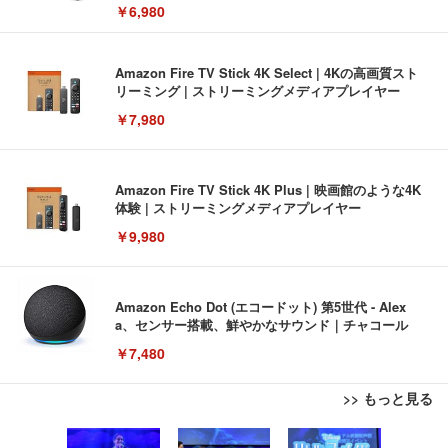
￥6,980
Amazon Fire TV Stick 4K Select | 4Kの高画質スト
リーミング | ストリーミングメディアプレイヤー
￥7,980
Amazon Fire TV Stick 4K Plus | 映画館のような4K
体験 | ストリーミングメディアプレイヤー
￥9,980
Amazon Echo Dot (エコードット) 第5世代 - Alex
a、センサー搭載、鮮やかなサウンド｜チャコール
￥7,480
>> もっと見る
[EdoErgo] オフィスチェア 椅子 テレワーク 疲れな
EIZO ビジネス向けプレミアムモニター | FlexScan
Amazonベーシック ペットシーツ 薄型 レギュラー 1