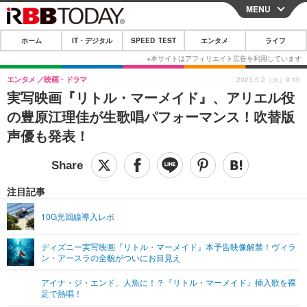
MENU
CLOSE
ホーム
IT・デジタル
SPEED TEST
エンタメ
ライフ
ホーム
IT・デジタル
エンタメ
映画・ドラマ
2023.5.2（火）9:16
実写映画『リトル・マーメイド』、アリエル役
IT・デジタルTOP
スマートフォン
SPEED TEST
の豊原江理佳が生歌唱パフォーマンス！吹替版
ネタ
ガジェット・ツール
声優も発表！
エンタメ
ショッピング
その他
エンタメTOP
映画・ドラマ
ライフ
韓流・K-POP
韓国・芸能
注目記事
ライフTOP
グルメ
リリース一覧
音楽
スポーツ
10G光回線導入レポ
ペット
ショッピング
プッシュ通知の停止方法
グラビア
ブログ
その他
ディズニー実写映画『リトル・マーメイド』本予告映像解禁！ヴィラ
ン・アースラの全貌がついにお目見え
ショッピング
その他
アイナ・ジ・エンド、人魚に！？『リトル・マーメイド』挿入歌を裸
足で熱唱！