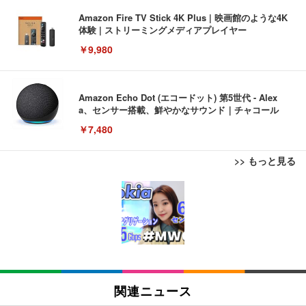
Amazon Fire TV Stick 4K Plus | 映画館のような4K
体験 | ストリーミングメディアプレイヤー
￥9,980
Amazon Echo Dot (エコードット) 第5世代 - Alex
a、センサー搭載、鮮やかなサウンド｜チャコール
￥7,480
>> もっと見る
[EdoErgo] オフィスチェア 椅子 テレワーク 疲れな
EIZO ビジネス向けプレミアムモニター | FlexScan
Amazonベーシック ペットシーツ 薄型 レギュラー 1
い 跳ね上げ式アームレスト コンパクト 約105度ロッ
EV3240X-WT | 31.5型4K UHD・USB Type-C・ホワ
回使い捨て 無香料 ホワイト 300枚
キング pc 事務椅子 360度回転 座面昇降 強化ナイロ
イト
ン樹脂ベース 通気性メッシュ 在宅ワーク H-WY01
￥3,373
￥5,699
￥105,595
(黒網+黒枠+黒足)
EIZO ビジネス向けプレミアムモニター | FlexScan
SIHOO B100 オフィスチェア／デスクチェア メッシ
Amazonベーシック ペットシーツ 厚型 ワイド 42枚
EV2740X-WT | 27.0型4K UHD・USB Type-C・ホワ
ュチェア 人間工学 疲れない ブラック
x2袋(84枚) ホワイト(吸収面:ライトブルー)
関連ニュース
イト
￥27,999
￥3,234