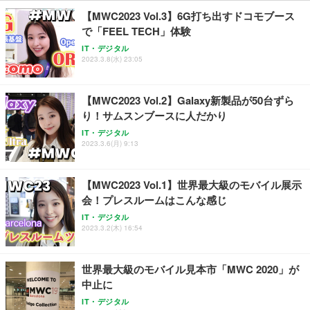
￥109,572
【MWC2023 Vol.3】6G打ち出すドコモブース
で「FEEL TECH」体験
Sezlife オフィスチェア デスクチェア 疲れない テレ
【純正品】27"ゲーミングモニター DualSense 充電
ネオ・ルーライフ ネオ・オムツ L 中型犬用 26枚入
IT・デジタル
ワーク チェア 強化バックレスト 30度ロッキング機
2023.3.8(水) 23:05
フック付き（CFI-ZDM1J）
り 単品
能 人間工学 椅子 腰サポート 90度跳ね上げ式アーム
レスト 3Dヘッドレスト ハンガー付き 高反発クッシ
￥49,979
￥1,800
￥7,680
ョン PCチェア 通気性メッシュ ゲーミング/勉強/事
【MWC2023 Vol.2】Galaxy新製品が50台ずら
務用 おしゃれ パソコンチェア (ブラック)
り！サムスンブースに人だかり
Sezlife オフィスチェア デスクチェア 疲れない テレ
【整備済み品】Dell E2724HS 27インチ 液晶モニタ
Smart Basic(スマートベーシック) 【Amazon.co.jp
IT・デジタル
ワーク チェア 強化バックレスト 30度ロッキング機
ー フルHD（1920×1080）VA 非光沢 HDMI/DisplayP
限定】 Smart Basic アイリスオーヤマ ペットシーツ
2023.3.6(月) 9:13
能 人間工学 椅子 腰サポート 90度跳ね上げ式アーム
ort/VGA スピーカー内蔵 高さ調整 スイベル VESA対
超厚型 お徳用 ワイド 100枚入 (x 1) (ケース販売)
レスト 3Dヘッドレスト ハンガー付き 高反発クッシ
応 ComfortView ビジネス向け
￥7,680
￥15,800
￥3,670
ョン PCチェア 通気性メッシュ ゲーミング/勉強/事
【MWC2023 Vol.1】世界最大級のモバイル展示
務用 おしゃれ パソコンチェア (ホワイト)
会！プレスルームはこんな感じ
ANDWINT オフィスチェア デスクチェア 肘なし メ
【MiniLED/24.5inch/280Hz/FHD】GRAPHT THE S
アイリスオーヤマ ペットシーツ 超厚型 お徳用 レギ
ッシュ 通気性 ランバーサポート付き 腰サポート ガ
HOOTER Gaming Monitor 24” Essential ゲーミン
IT・デジタル
ュラー 200枚入【Amazon.co.jp限定】
ス圧無段階昇降 360度回転 キャスター付き コンパク
グモニター QD 24.5インチ 1ms FHD 量子ドット 残
2023.3.2(木) 16:54
ト 幅52×奥行58.5×高さ84～96cm テレワーク 在宅
像低減 (3年保証 | 輝点保証 | 日本メーカー)
￥3,731
￥4,139
￥34,980
勤務 ブラック
世界最大級のモバイル見本市「MWC 2020」が
中止に
IT・デジタル