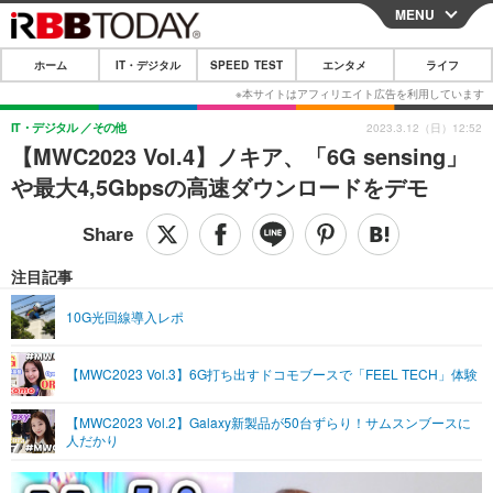
MENU
CLOSE
ホーム
IT・デジタル
SPEED TEST
エンタメ
ライフ
ホーム
IT・デジタル
IT・デジタル
その他
2023.3.12（日）12:52
【MWC2023 Vol.4】ノキア、「6G sensing」
IT・デジタルTOP
スマートフォン
SPEED TEST
や最大4,5Gbpsの高速ダウンロードをデモ
ネタ
ガジェット・ツール
エンタメ
ショッピング
その他
エンタメTOP
映画・ドラマ
ライフ
注目記事
韓流・K-POP
韓国・芸能
ライフTOP
グルメ
リリース一覧
10G光回線導入レポ
音楽
スポーツ
ペット
ショッピング
プッシュ通知の停止方法
【MWC2023 Vol.3】6G打ち出すドコモブースで「FEEL TECH」体験
グラビア
ブログ
その他
【MWC2023 Vol.2】Galaxy新製品が50台ずらり！サムスンブースに
ショッピング
その他
人だかり