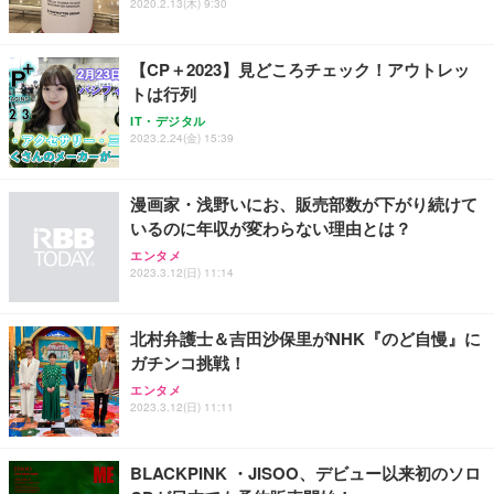
2020.2.13(木) 9:30
【CP＋2023】見どころチェック！アウトレッ
トは行列
IT・デジタル
2023.2.24(金) 15:39
漫画家・浅野いにお、販売部数が下がり続けて
いるのに年収が変わらない理由とは？
エンタメ
2023.3.12(日) 11:14
北村弁護士＆吉田沙保里がNHK『のど自慢』に
ガチンコ挑戦！
エンタメ
2023.3.12(日) 11:11
BLACKPINK ・JISOO、デビュー以来初のソロ