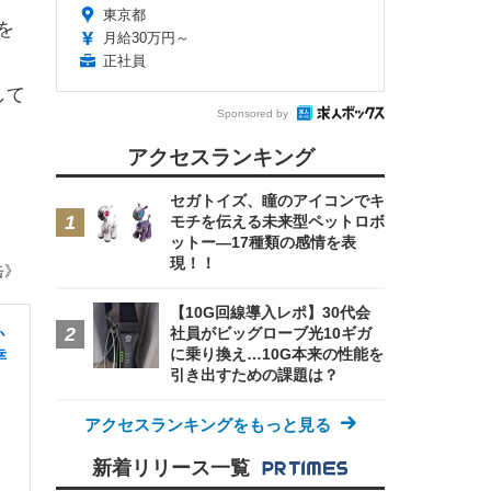
東京都
を
月給30万円～
正社員
して
Sponsored by
アクセスランキング
セガトイズ、瞳のアイコンでキ
モチを伝える未来型ペットロボ
ットー—17種類の感情を表
現！！
缶》
【10G回線導入レポ】30代会
社員がビッグローブ光10ギガ
か
に乗り換え…10G本来の性能を
幸
引き出すための課題は？
アクセスランキングをもっと見る
新着リリース一覧