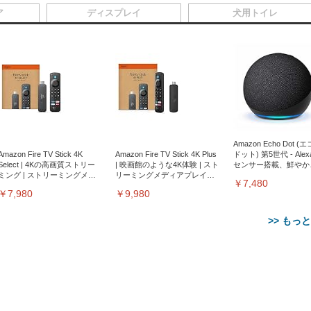
ア
ディスプレイ
犬用トイレ
Amazon Echo Dot (
Amazon Fire TV Stick 4K
Amazon Fire TV Stick 4K Plus
ドット) 第5世代 - Ale
Select | 4Kの高画質ストリー
| 映画館のような4K体験 | スト
センサー搭載、鮮やか
ミング | ストリーミングメデ
リーミングメディアプレイヤ
サウンド｜チャコール
￥7,480
ィアプレイヤー
ー
￥7,980
￥9,980
>> もっ