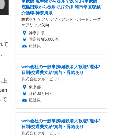
南武線 尻手駅から徒歩で20分JR南武線
鹿島田駅から徒歩で17分/川崎市幸区塚越/
介護職/神奈川県
株式会社ケアリッツ・アンド・パートナーズ
ケアリッツ矢向
神奈川県
固定報酬5,000円
れて
正社員
、
web会社の一般事務/経験者大歓迎!/週休2
日制/交通費支給/賞与・昇給あり
株式会社クルービット
ち上
東京都
en
月給30万円～
して
正社員
web会社の一般事務/経験者大歓迎!/週休2
日制/交通費支給/賞与・昇給あり
株式会社クルービット