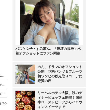
バスケ女子・すみぽん、「破壊力抜群」水
着オフショットにファン悶絶
のん、ドラマのオフショット
公開 花柄パンツ＆フルーツ
King & Prince、LAトラベルバラエティがディズニープラスで世界同時独占配信
柄ワンピの秋先取りコーデに
絶賛の声
【動画】iPhone Airは「史上最高の普段使い機」か？買ってはいけない人とベストバイな人
リーベルホテル大阪、秋のデ
【Oura Ring 4】もうスマートウォッチには戻れない？“指輪”で健康管理する時代が来た【徹底レビュー】
ィナービュッフェ開催！国産
牛ローストビーフからハロウ
を送る
ィンスイーツまで