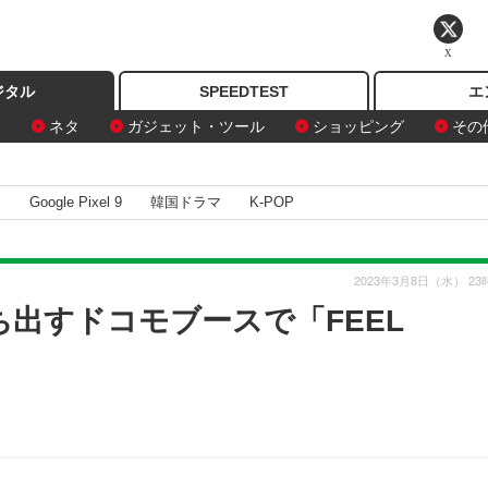
X
ジタル
SPEEDTEST
エ
ン
ネタ
ガジェット・ツール
ショッピング
その
I
Google Pixel 9
韓国ドラマ
K-POP
2023年3月8日（水） 23
6G打ち出すドコモブースで「FEEL