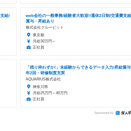
支給/
web会社の一般事務/経験者大歓迎!/週休2日制/交通費支給
賞与・昇給あり
株式会社クルービット
東京都
月給30万円～
正社員
「残り枠わずか!」未経験からできるデータ入力/昇給賞与
年2回・研修制度充実
AQUARIUS株式会社
神奈川県
月給25万円～40万円
正社員
Sponsored by