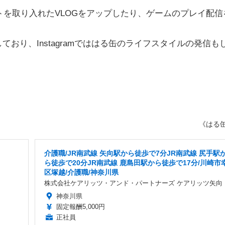
ェットを取り入れたVLOGをアップしたり、ゲームのプレイ配信
しており、Instagramでははる缶のライフスタイルの発信も
《はる
介護職/JR南武線 矢向駅から徒歩で7分JR南武線 尻手駅
ら徒歩で20分JR南武線 鹿島田駅から徒歩で17分/川崎市
区塚越/介護職/神奈川県
株式会社ケアリッツ・アンド・パートナーズ ケアリッツ矢向
神奈川県
固定報酬5,000円
正社員