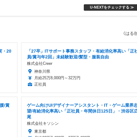
U-NEXTをチェックする ≫
《はる
・20
「27卒」ITサポート事務スタッフ・有給消化率高い「正
員/賞与年2回」未経験歓迎/髪型・服装自由
株式会社Creer
神奈川県
月給25万8,000円～32万円
正社員
援/賞
ゲーム向けUIデザイナーアシスタント・IT・ゲーム業界
望/有給消化率高い「正社員・年間休日125日」・渋谷区
尾
株式会社キソシン
東京都