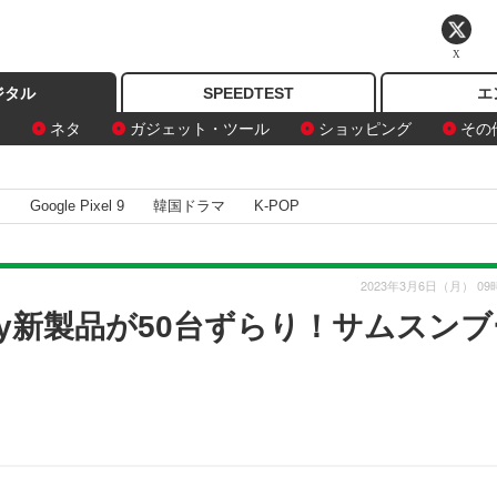
X
ジタル
SPEEDTEST
エ
ン
ネタ
ガジェット・ツール
ショッピング
その
I
Google Pixel 9
韓国ドラマ
K-POP
2023年3月6日（月） 09
alaxy新製品が50台ずらり！サムスン