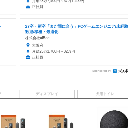
月給23万7,400円～37万7,400円
正社員
・
27卒・新卒「まだ間に合う」PCゲームエンジニア/未経
歓迎/移植・最適化
株式会社alBee
大阪府
月給25万1,700円～32万円
正社員
Sponsored by
ア
ディスプレイ
犬用トイレ