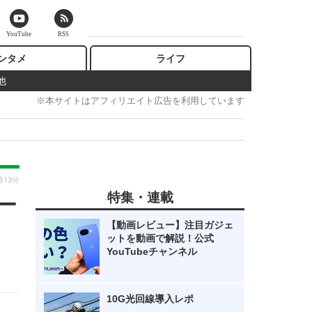
YouTube
RSS
ンタメ
ライフ
他
※本サイトはアフィリエイト広告を利用しています
時13分
特集・連載
ブー
【動画レビュー】注目ガジェ
ットを動画で解説！公式
YouTubeチャンネル
10G光回線導入レポ