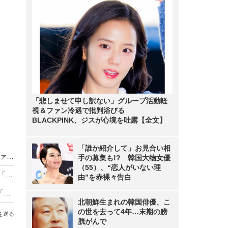
「悲しませて申し訳ない」グループ活動軽
視＆ファン冷遇で批判浴びる
BLACKPINK、ジスが心境を吐露【全文】
「誰か紹介して」お見合い相
【回線速度】10G回線速度ランキング、コミュファ光10Gが中央値・平均ともに首位クラス、地域限定サービスが安定性で圧倒…2026年6月集計
手の募集も!? 韓国大物女優
（55）、“恋人がいない理
Google Pixel 11シリーズ、8月12日から予約開始「Pixel 11 Pro Fold」も公式ティザーで登場
由”を赤裸々告白
KDDI、1台のスマホで2つ目の電話番号が使える「セカンドナンバー」提供開始
北朝鮮生まれの韓国俳優、こ
の世を去って4年…末期の膀
を送る
胱がんで