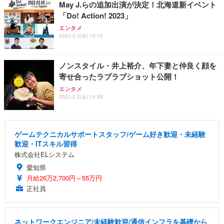
May J.らの追加出演が決定！北海道新イベント
「Do! Action! 2023」
エンタメ
2023.2.3(金) 15:16
ノンスタイル・井上裕介、年下妻と仲良く顔を
寄せ合ったラブラブショット公開！
エンタメ
2023.2.3(金) 14:58
ゲームテクニカルサポートスタッフ/ゲーム好き歓迎・未経験
歓迎・ITスキル習得
株式会社ELシステム
愛知県
月給26万2,700円～55万円
正社員
ネットワークエンジニア/未経験歓迎/通信インフラを基礎から