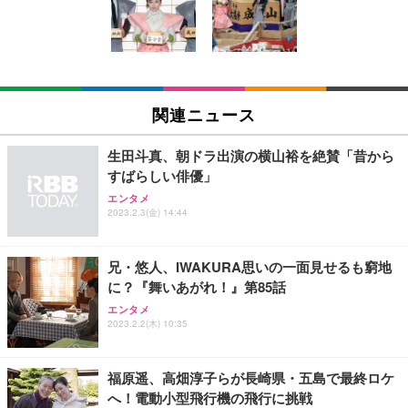
回使い捨て 無香料 ホワイト 300枚
キング pc 事務椅子 360度回転 座面昇降 強化ナイロ
イト
ン樹脂ベース 通気性メッシュ 在宅ワーク H-WY01
￥3,373
￥5,699
￥105,595
(黒網+黒枠+黒足)
EIZO ビジネス向けプレミアムモニター | FlexScan
SIHOO B100 オフィスチェア／デスクチェア メッシ
Amazonベーシック ペットシーツ 厚型 ワイド 42枚
EV2740X-WT | 27.0型4K UHD・USB Type-C・ホワ
ュチェア 人間工学 疲れない ブラック
x2袋(84枚) ホワイト(吸収面:ライトブルー)
関連ニュース
イト
￥27,999
￥3,234
￥109,572
生田斗真、朝ドラ出演の横山裕を絶賛「昔から
すばらしい俳優」
Sezlife オフィスチェア デスクチェア 疲れない テレ
【純正品】27"ゲーミングモニター DualSense 充電
ネオ・ルーライフ ネオ・オムツ L 中型犬用 26枚入
エンタメ
ワーク チェア 強化バックレスト 30度ロッキング機
2023.2.3(金) 14:44
フック付き（CFI-ZDM1J）
り 単品
能 人間工学 椅子 腰サポート 90度跳ね上げ式アーム
レスト 3Dヘッドレスト ハンガー付き 高反発クッシ
￥49,979
￥1,800
￥7,680
ョン PCチェア 通気性メッシュ ゲーミング/勉強/事
兄・悠人、IWAKURA思いの一面見せるも窮地
務用 おしゃれ パソコンチェア (ブラック)
に？『舞いあがれ！』第85話
Sezlife オフィスチェア デスクチェア 疲れない テレ
【整備済み品】Dell E2724HS 27インチ 液晶モニタ
Smart Basic(スマートベーシック) 【Amazon.co.jp
エンタメ
ワーク チェア 強化バックレスト 30度ロッキング機
ー フルHD（1920×1080）VA 非光沢 HDMI/DisplayP
限定】 Smart Basic アイリスオーヤマ ペットシーツ
2023.2.2(木) 10:35
能 人間工学 椅子 腰サポート 90度跳ね上げ式アーム
ort/VGA スピーカー内蔵 高さ調整 スイベル VESA対
超厚型 お徳用 ワイド 100枚入 (x 1) (ケース販売)
レスト 3Dヘッドレスト ハンガー付き 高反発クッシ
応 ComfortView ビジネス向け
￥7,680
￥15,800
￥3,670
ョン PCチェア 通気性メッシュ ゲーミング/勉強/事
福原遥、高畑淳子らが長崎県・五島で最終ロケ
務用 おしゃれ パソコンチェア (ホワイト)
へ！電動小型飛行機の飛行に挑戦
ANDWINT オフィスチェア デスクチェア 肘なし メ
【MiniLED/24.5inch/280Hz/FHD】GRAPHT THE S