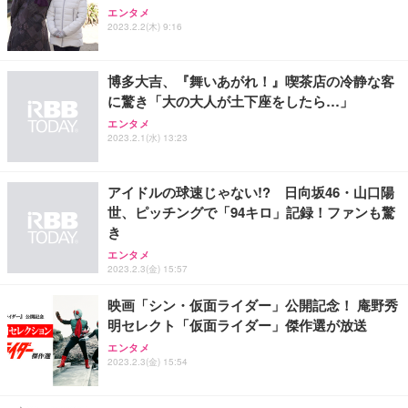
アイリスオーヤマ ペットシーツ 超厚型 お徳用 レギ
ッシュ 通気性 ランバーサポート付き 腰サポート ガ
HOOTER Gaming Monitor 24” Essential ゲーミン
エンタメ
ュラー 200枚入【Amazon.co.jp限定】
ス圧無段階昇降 360度回転 キャスター付き コンパク
グモニター QD 24.5インチ 1ms FHD 量子ドット 残
2023.2.2(木) 9:16
ト 幅52×奥行58.5×高さ84～96cm テレワーク 在宅
像低減 (3年保証 | 輝点保証 | 日本メーカー)
￥3,731
￥4,139
￥34,980
勤務 ブラック
博多大吉、『舞いあがれ！』喫茶店の冷静な客
に驚き「大の大人が土下座をしたら…」
エンタメ
2023.2.1(水) 13:23
アイドルの球速じゃない!? 日向坂46・山口陽
世、ピッチングで「94キロ」記録！ファンも驚
き
エンタメ
2023.2.3(金) 15:57
映画「シン・仮面ライダー」公開記念！ 庵野秀
明セレクト「仮面ライダー」傑作選が放送
エンタメ
2023.2.3(金) 15:54