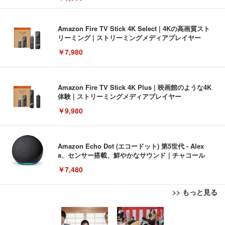
Amazon Fire TV Stick 4K Select | 4Kの高画質スト
リーミング | ストリーミングメディアプレイヤー
￥7,980
Amazon Fire TV Stick 4K Plus | 映画館のような4K
体験 | ストリーミングメディアプレイヤー
￥9,980
Amazon Echo Dot (エコードット) 第5世代 - Alex
a、センサー搭載、鮮やかなサウンド｜チャコール
￥7,480
>> もっと見る
[EdoErgo] オフィスチェア 椅子 テレワーク 疲れな
EIZO ビジネス向けプレミアムモニター | FlexScan
Amazonベーシック ペットシーツ 薄型 レギュラー 1
い 跳ね上げ式アームレスト コンパクト 約105度ロッ
EV3240X-WT | 31.5型4K UHD・USB Type-C・ホワ