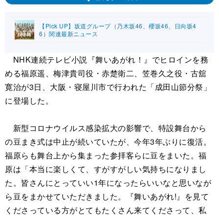
【Pick UP】坂道グループ（乃木坂46、櫻坂46、日向坂4
6）関連最新ニュース
NHK連続テレビ小説『舞いあがれ！』でヒロインを務
める福原遥、梅津貴司役・赤楚衛二、笠巻久之役・古舘
寛治が3日、大阪・寝屋川市で行われた「成田山節分祭」
に登場した。
新型コロナウイルス感染拡大の影響で、特設舞台から
の豆まき式は中止が続いていたが、今年3年ぶりに復活。
福原らも舞台上から集まった参拝客らに豆をまいた。福
原は「本当に楽しくて、すがすがしい気持ちになりまし
た。皆さんにとっていい1年になったらいいなと思いなが
ら豆をまかせていただきました。『舞いあがれ!』を見て
くださっている方がとてもたくさん来てくださって、私