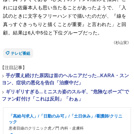
れには佐藤本人も思い当たることがあったようで、「入
試のときに文字をフリーハンドで描いたのだが、『線を
真っすぐきっちりと描くことが重要』と言われた」と回
顧。結果は6人中5位と下位グループだった。
《杉山実》
テレビ番組
【注目記事】
>
手が震え続けた原因は首のヘルニアだった...KARA・スン
ヨン、症状の悪化を告白「治療中だ」
>
ギリギリすぎる...ミニスカ姿のスルギ、“危険なポーズ”で
ファン釘付け「これは反則」「わぁ」
「高給与求人」/「日勤のみ可」/「土日休み」/看護師/クリニ
ック
患者目線のクリニック虎ノ門 内科・皮膚科