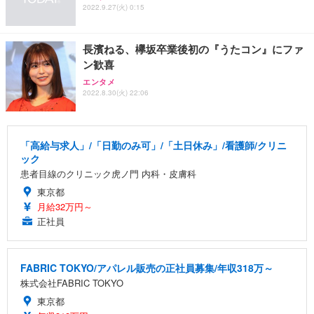
2022.9.27(火) 0:15
長濱ねる、欅坂卒業後初の『うたコン』にファ
ン歓喜
エンタメ
2022.8.30(火) 22:06
「高給与求人」/「日勤のみ可」/「土日休み」/看護師/クリニ
ック
患者目線のクリニック虎ノ門 内科・皮膚科
東京都
月給32万円～
正社員
FABRIC TOKYO/アパレル販売の正社員募集/年収318万～
株式会社FABRIC TOKYO
東京都