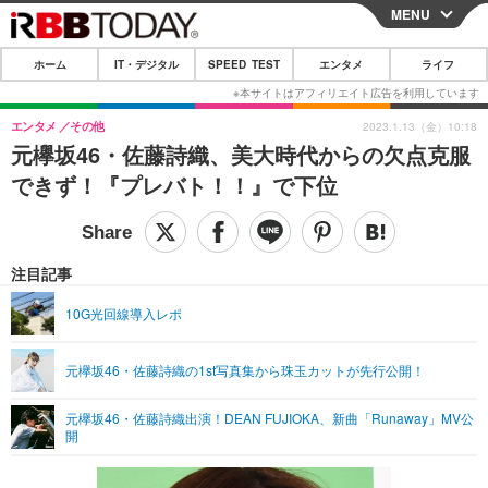
MENU
CLOSE
ホーム
IT・デジタル
SPEED TEST
エンタメ
ライフ
ホーム
IT・デジタル
エンタメ
その他
2023.1.13（金）10:18
元欅坂46・佐藤詩織、美大時代からの欠点克服
IT・デジタルTOP
スマートフォン
SPEED TEST
できず！『プレバト！！』で下位
ネタ
ガジェット・ツール
エンタメ
ショッピング
その他
エンタメTOP
映画・ドラマ
ライフ
注目記事
韓流・K-POP
韓国・芸能
ライフTOP
グルメ
リリース一覧
10G光回線導入レポ
音楽
スポーツ
ペット
ショッピング
プッシュ通知の停止方法
元欅坂46・佐藤詩織の1st写真集から珠玉カットが先行公開！
グラビア
ブログ
その他
元欅坂46・佐藤詩織出演！DEAN FUJIOKA、新曲「Runaway」MV公
ショッピング
その他
開