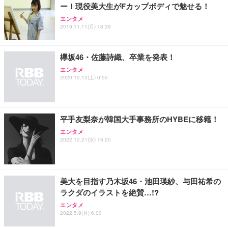
ー！現役美大生がFカップボディで魅せる！
エンタメ
2019.11.11(月) 18:39
欅坂46・佐藤詩織、卒業を発表！
エンタメ
2020.10.10(土) 0:55
平手友梨奈が韓国大手事務所のHYBEに移籍！
エンタメ
2022.12.21(水) 16:20
美大を目指す乃木坂46・池田瑛紗、与田祐希の
ラクダのイラストを絶賛…!?
エンタメ
2022.5.9(月) 6:00