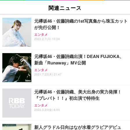
SIHOO B100 オフィスチェア／デスクチェア メッシ
Amazonベーシック ペットシーツ 厚型 ワイド 42枚
EV2740X-WT | 27.0型4K UHD・USB Type-C・ホワ
ュチェア 人間工学 疲れない ブラック
x2袋(84枚) ホワイト(吸収面:ライトブルー)
関連ニュース
イト
￥27,999
￥3,234
￥109,572
元欅坂46・佐藤詩織の1st写真集から珠玉カット
が先行公開！
Sezlife オフィスチェア デスクチェア 疲れない テレ
【純正品】27"ゲーミングモニター DualSense 充電
ネオ・ルーライフ ネオ・オムツ L 中型犬用 26枚入
エンタメ
ワーク チェア 強化バックレスト 30度ロッキング機
2022.2.7(月) 10:24
フック付き（CFI-ZDM1J）
り 単品
能 人間工学 椅子 腰サポート 90度跳ね上げ式アーム
レスト 3Dヘッドレスト ハンガー付き 高反発クッシ
￥49,979
￥1,800
￥7,680
ョン PCチェア 通気性メッシュ ゲーミング/勉強/事
元欅坂46・佐藤詩織出演！DEAN FUJIOKA、
務用 おしゃれ パソコンチェア (ブラック)
新曲「Runaway」MV公開
Sezlife オフィスチェア デスクチェア 疲れない テレ
【整備済み品】Dell E2724HS 27インチ 液晶モニタ
Smart Basic(スマートベーシック) 【Amazon.co.jp
エンタメ
ワーク チェア 強化バックレスト 30度ロッキング機
ー フルHD（1920×1080）VA 非光沢 HDMI/DisplayP
限定】 Smart Basic アイリスオーヤマ ペットシーツ
2021.7.22(木) 21:47
能 人間工学 椅子 腰サポート 90度跳ね上げ式アーム
ort/VGA スピーカー内蔵 高さ調整 スイベル VESA対
超厚型 お徳用 ワイド 100枚入 (x 1) (ケース販売)
レスト 3Dヘッドレスト ハンガー付き 高反発クッシ
応 ComfortView ビジネス向け
￥7,680
￥15,800
￥3,670
ョン PCチェア 通気性メッシュ ゲーミング/勉強/事
元欅坂46・佐藤詩織、美大出身の実力発揮！
務用 おしゃれ パソコンチェア (ホワイト)
『プレバト！！』初出演で特待生
ANDWINT オフィスチェア デスクチェア 肘なし メ
【MiniLED/24.5inch/280Hz/FHD】GRAPHT THE S
アイリスオーヤマ ペットシーツ 超厚型 お徳用 レギ
ッシュ 通気性 ランバーサポート付き 腰サポート ガ
HOOTER Gaming Monitor 24” Essential ゲーミン
エンタメ
ュラー 200枚入【Amazon.co.jp限定】
ス圧無段階昇降 360度回転 キャスター付き コンパク
グモニター QD 24.5インチ 1ms FHD 量子ドット 残
2022.5.20(金) 6:00
ト 幅52×奥行58.5×高さ84～96cm テレワーク 在宅
像低減 (3年保証 | 輝点保証 | 日本メーカー)
￥3,731
￥4,139
￥34,980
勤務 ブラック
新人グラドル日向はなが水着グラビアデビュ