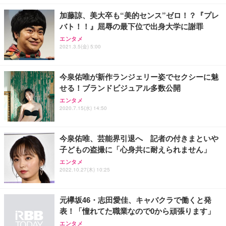
加藤諒、美大卒も“美的センス”ゼロ！？『プレ
バト！！』屈辱の最下位で出身大学に謝罪
エンタメ
2021.3.5(金) 5:00
今泉佑唯が新作ランジェリー姿でセクシーに魅
せる！ブランドビジュアル多数公開
エンタメ
2020.7.15(水) 14:50
今泉佑唯、芸能界引退へ 記者の付きまといや
子どもの盗撮に「心身共に耐えられません」
エンタメ
2022.10.27(木) 10:25
元欅坂46・志田愛佳、キャバクラで働くと発
表！「憧れてた職業なので0から頑張ります」
エンタメ