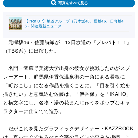
写真をすべて見る
【Pick UP】坂道グループ（乃木坂46、櫻坂46、日向坂4
6）関連最新ニュース
元欅坂46・佐藤詩織が、12日放送の『プレバト！！』
（TBS系）に出演した。
名門・武蔵野美術大学出身の彼女が挑戦したのがスプ
レーアート。群馬県伊香保温泉街の一角にある看板に
「町おこし」になる作品を描くことに。「目を引く絵を
描きたい」と意気込む佐藤は、「伊香保」を「IKAHO」
と横文字にし、名物・湯の花まんじゅうをポップなキャ
ラクターに仕立てて造形。
だがこれを見たグラフィックデザイナー・KAZZROCK
は、真っすぐであるべき文字のラインの歪みを指摘。こ