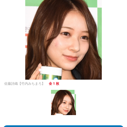
佐藤詩織【竹内みちまろ】
全 1 枚