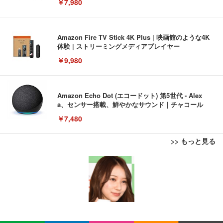
￥7,980
Amazon Fire TV Stick 4K Plus | 映画館のような4K
体験 | ストリーミングメディアプレイヤー
￥9,980
Amazon Echo Dot (エコードット) 第5世代 - Alex
a、センサー搭載、鮮やかなサウンド｜チャコール
￥7,480
>> もっと見る
[EdoErgo] オフィスチェア 椅子 テレワーク 疲れな
EIZO ビジネス向けプレミアムモニター | FlexScan
Amazonベーシック ペットシーツ 薄型 レギュラー 1
い 跳ね上げ式アームレスト コンパクト 約105度ロッ
EV3240X-WT | 31.5型4K UHD・USB Type-C・ホワ
回使い捨て 無香料 ホワイト 300枚
キング pc 事務椅子 360度回転 座面昇降 強化ナイロ
イト
ン樹脂ベース 通気性メッシュ 在宅ワーク H-WY01
￥3,373
￥5,699
￥105,595
(黒網+黒枠+黒足)
EIZO ビジネス向けプレミアムモニター | FlexScan