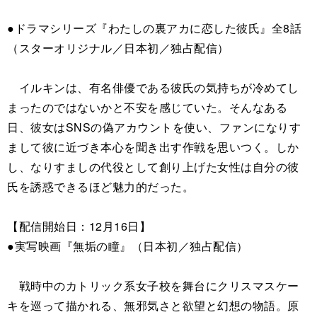
●ドラマシリーズ『わたしの裏アカに恋した彼氏』全8話
（スターオリジナル／日本初／独占配信）
イルキンは、有名俳優である彼氏の気持ちが冷めてし
まったのではないかと不安を感じていた。そんなある
日、彼女はSNSの偽アカウントを使い、ファンになりす
まして彼に近づき本心を聞き出す作戦を思いつく。しか
し、なりすましの代役として創り上げた女性は自分の彼
氏を誘惑できるほど魅力的だった。
【配信開始日：12月16日】
●実写映画『無垢の瞳』（日本初／独占配信）
戦時中のカトリック系女子校を舞台にクリスマスケー
キを巡って描かれる、無邪気さと欲望と幻想の物語。原