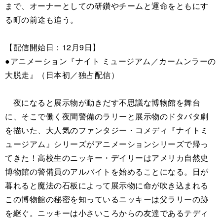
まで、オーナーとしての研鑽やチームと運命をともにす
る町の前途も追う。
【配信開始日：12月9日】
●アニメーション『ナイト ミュージアム／カームンラーの
大脱走』（日本初／独占配信）
夜になると展示物が動きだす不思議な博物館を舞台
に、そこで働く夜間警備のラリーと展示物のドタバタ劇
を描いた、大人気のファンタジー・コメディ『ナイトミ
ュージアム』シリーズがアニメーションシリーズで帰っ
てきた！高校生のニッキー・デイリーはアメリカ自然史
博物館の警備員のアルバイトを始めることになる。日が
暮れると魔法の石板によって展示物に命が吹き込まれる
この博物館の秘密を知っているニッキーは父ラリーの跡
を継ぐ。ニッキーは小さいころからの友達であるテディ