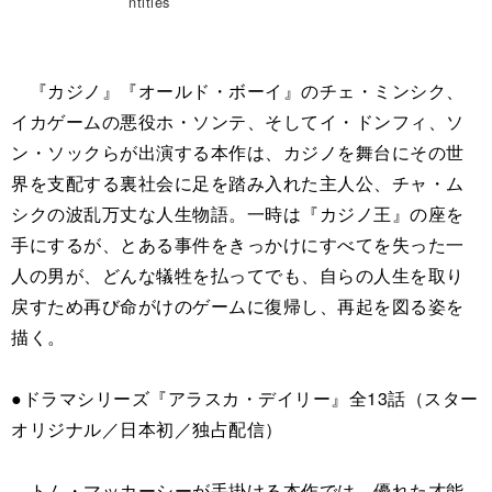
ntities
『カジノ』『オールド・ボーイ』のチェ・ミンシク、
イカゲームの悪役ホ・ソンテ、そしてイ・ドンフィ、ソ
ン・ソックらが出演する本作は、カジノを舞台にその世
界を支配する裏社会に足を踏み入れた主人公、チャ・ム
シクの波乱万丈な人生物語。一時は『カジノ王』の座を
手にするが、とある事件をきっかけにすべてを失った一
人の男が、どんな犠牲を払ってでも、自らの人生を取り
戻すため再び命がけのゲームに復帰し、再起を図る姿を
描く。
●ドラマシリーズ『アラスカ・デイリー』全13話（スター
オリジナル／日本初／独占配信）
トム・マッカーシーが手掛ける本作では、優れた才能