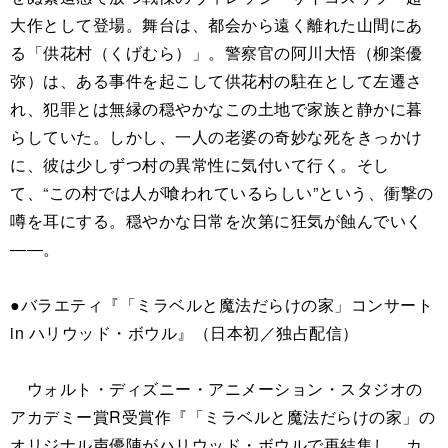
大作として登場。舞台は、都会から遠く離れた山間にあ
る「供花村（くげむら）」。警察官の阿川大悟（柳楽優
弥）は、ある事件を起こして供花村の駐在として左遷さ
れ、犯罪とは無縁の穏やかなこの土地で家族と静かに暮
らしていた。しかし、一人の老婆の奇妙な死をきっかけ
に、彼は少しずつ村の異常性に気付いて行く。そし
て、“この村では人が喰われているらしい”という、衝撃の
噂を耳にする。穏やかな日常を次第に狂気が蝕んでいく
――。
●バラエティ『「ミラベルと魔法だらけの家」コンサート
in ハリウッド・ボウル』（日本初／独占配信）
ウォルト・ディズニー・アニメーション・スタジオの
アカデミー賞R受賞作『「ミラベルと魔法だらけの家」の
オリジナル声優陣がハリウッド・ボウルで再結集し、カ