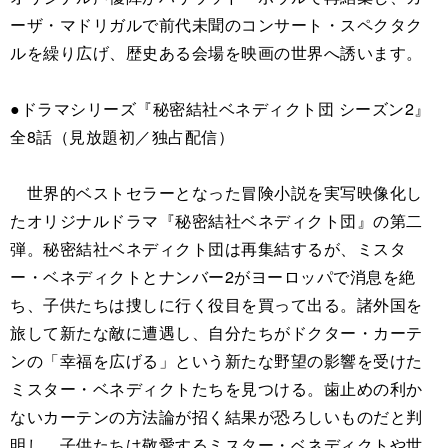
ーザ・マドリガルで前代未聞のコンサート・スペクタク
ルを繰り広げ、歴史ある会場を映画の世界へ誘います。
●ドラマシリーズ『秘密結社ベネディクト団 シーズン2』
全8話（見放題初／独占配信）
世界的ベストセラーとなった冒険小説を実写映像化し
たオリジナルドラマ『秘密結社ベネディクト団』の第二
弾。秘密結社ベネディクト団は再集結するが、ミスタ
ー・ベネディクトとナンバー2がヨーロッパで消息を絶
ち、子供たちは捜しに行く役目を買って出る。諸外国を
旅して新たな敵に遭遇し、自分たちがドクター・カーテ
ンの「幸福を広げる」という新たな野望の影響を受けた
ミスター・ベネディクトたちを見つける。歯止めの利か
ないカーテンの方法論が招く結果が恐ろしいものだと判
明し、子供たちは敬愛するミスター・ベネディクトや世