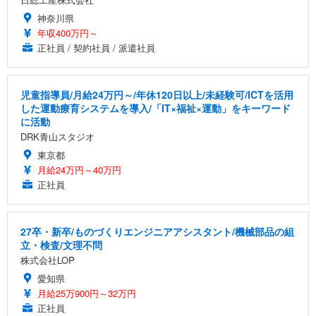
神奈川県
年収400万円～
正社員 / 契約社員 / 派遣社員
児童指導員/月給24万円～/年休120日以上/未経験可/ICTを活用
した運動療育システムを導入/「IT×福祉×運動」をキーワード
に活動
DRK青山スタジオ
東京都
月給24万円～40万円
正社員
27卒・新卒/ものづくりエンジニアアシスタント/機械部品の組
立・検査/文理不問
株式会社LOP
愛知県
月給25万900円～32万円
正社員