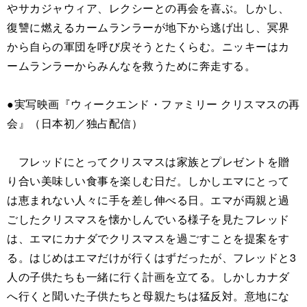
やサカジャウィア、レクシーとの再会を喜ぶ。しかし、
復讐に燃えるカームランラーが地下から逃げ出し、冥界
から自らの軍団を呼び戻そうとたくらむ。ニッキーはカ
ームランラーからみんなを救うために奔走する。
●実写映画『ウィークエンド・ファミリー クリスマスの再
会』（日本初／独占配信）
フレッドにとってクリスマスは家族とプレゼントを贈
り合い美味しい食事を楽しむ日だ。しかしエマにとって
は恵まれない人々に手を差し伸べる日。エマが両親と過
ごしたクリスマスを懐かしんでいる様子を見たフレッド
は、エマにカナダでクリスマスを過ごすことを提案をす
る。はじめはエマだけが行くはずだったが、フレッドと3
人の子供たちも一緒に行く計画を立てる。しかしカナダ
へ行くと聞いた子供たちと母親たちは猛反対。意地にな