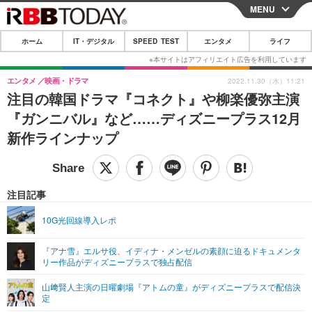
MENU
CLOSE
ホーム
IT・デジタル
SPEED TEST
エンタメ
ライフ
ホーム
IT・デジタル
エンタメ
映画・ドラマ
2022.11.30（水）11:21
注目の韓国ドラマ『コネクト』や柳楽優弥主演
IT・デジタルTOP
スマートフォン
SPEED TEST
『ガンニバル』など……ディズニープラス12月
ネタ
ガジェット・ツール
新作ラインナップ
エンタメ
ショッピング
その他
エンタメTOP
映画・ドラマ
ライフ
韓流・K-POP
韓国・芸能
注目記事
ライフTOP
グルメ
リリース一覧
音楽
スポーツ
10G光回線導入レポ
ペット
ショッピング
プッシュ通知の停止方法
グラビア
ブログ
その他
『アナ雪』エルサ役、イディナ・メンゼルの素顔に迫るドキュメンタ
リー作品がディズニープラスで独占配信
ショッピング
その他
山﨑賢人主演の日曜劇場『アトムの童』がディズニープラスで配信決
定