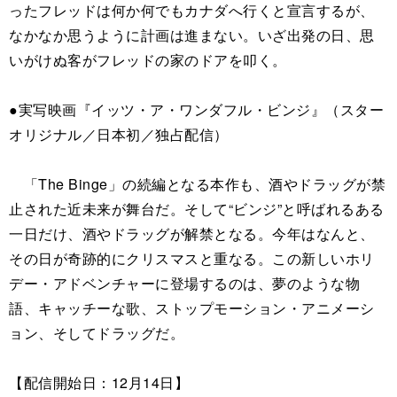
ったフレッドは何か何でもカナダへ行くと宣言するが、
なかなか思うように計画は進まない。いざ出発の日、思
いがけぬ客がフレッドの家のドアを叩く。
●実写映画『イッツ・ア・ワンダフル・ビンジ』（スター
オリジナル／日本初／独占配信）
「The Binge」の続編となる本作も、酒やドラッグが禁
止された近未来が舞台だ。そして“ビンジ”と呼ばれるある
一日だけ、酒やドラッグが解禁となる。今年はなんと、
その日が奇跡的にクリスマスと重なる。この新しいホリ
デー・アドベンチャーに登場するのは、夢のような物
語、キャッチーな歌、ストップモーション・アニメーシ
ョン、そしてドラッグだ。
【配信開始日：12月14日】