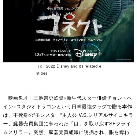
（c）2022 Disney and its related e
ntities
映画鬼才・三池崇史監督×新生代スター俳優チョン・へ
イン×スタジオドラゴンという日韓最強タッグで贈る本作
は、不死身の”モンスター”主人公 V.S.シリアルサイコキラ
ー、臓器売買集団に奪われた「目」を取り戻すSFクライ
ムスリラー。突然、臓器売買組織に誘拐され、眼を奪わ