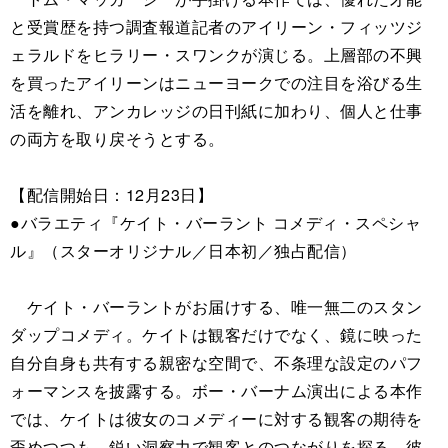
と受賞歴を持つ調査報道記者のアイリーン・フィッツジ
ェラルドをヒラリー・スワンクが演じる。上層部の不興
を買ったアイリーンはニューヨークでの注目を浴びる生
活を離れ、アンカレッジの日刊紙に加わり、個人と仕事
の両方を取り戻そうとする。
【配信開始日：12月23日】
●バラエティ『ケイト・バーラント コメディ・スペシャ
ル』（スターオリジナル／日本初／独占配信）
ケイト・バーラントがお届けする、唯一無二のスタン
ダップコメディ。ケイトは観客だけでなく、鏡に映った
自分自身も共有する親密な空間で、不条理な設定のパフ
ォーマンスを披露する。ボー・バーナム演出による本作
では、ケイトは彼女のコメディーに対する観客の期待を
歪めつつも、鋭い洞察力で観客とのつながりを探る。彼