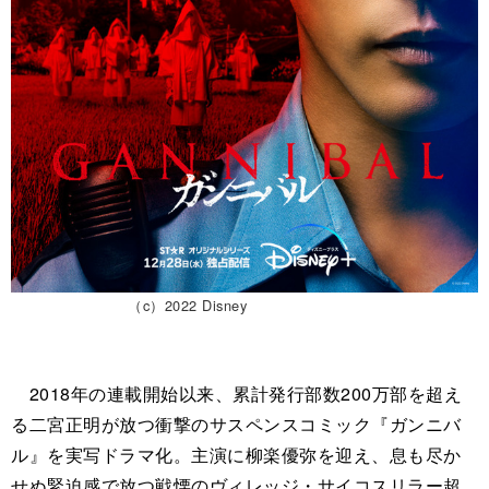
（c）2022 Disney
2018年の連載開始以来、累計発行部数200万部を超え
る二宮正明が放つ衝撃のサスペンスコミック『ガンニバ
ル』を実写ドラマ化。主演に柳楽優弥を迎え、息も尽か
せぬ緊迫感で放つ戦慄のヴィレッジ・サイコスリラー超