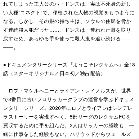
れてしまった主人公のハ・ドンスは、実は不死身の新し
い人種“コネクト”で、移植された人物の視覚をもつように
なる。しかし、その眼の持ち主は、ソウルの住民を脅か
す連続殺人犯だった……。ドンスは、奪われた眼を取り
戻すため、あらゆる手を使って殺人鬼を追い続ける――
――。
●ドキュメンタリーシリーズ『ようこそレクサムへ』全18
話（スターオリジナル／日本初／独占配信）
ロブ・マケルヘニーとライアン・レイノルズが、世界
で3番目に古いプロサッカークラブの運営を学ぶドキュメ
ンタリーシリーズ。2020年にロブとライアンはシンデレ
ラストーリーを実現すべく、5部リーグのレクサムFCを
買収するために手を組んだ。2人はサッカーの経験も、一
緒に仕事をした経験もない。ハリウッドからウェールズ