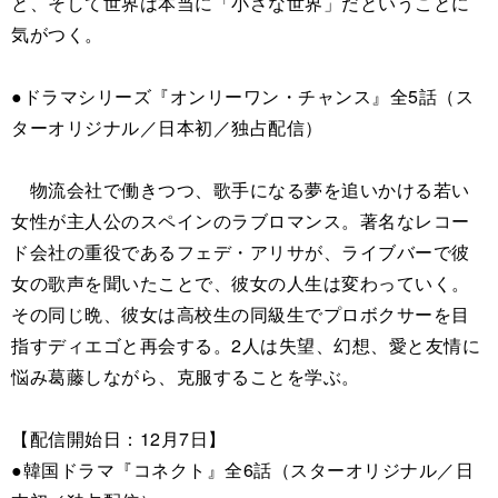
と、そして世界は本当に「小さな世界」だということに
気がつく。
●ドラマシリーズ『オンリーワン・チャンス』全5話（ス
ターオリジナル／日本初／独占配信）
物流会社で働きつつ、歌手になる夢を追いかける若い
女性が主人公のスペインのラブロマンス。著名なレコー
ド会社の重役であるフェデ・アリサが、ライブバーで彼
女の歌声を聞いたことで、彼女の人生は変わっていく。
その同じ晩、彼女は高校生の同級生でプロボクサーを目
指すディエゴと再会する。2人は失望、幻想、愛と友情に
悩み葛藤しながら、克服することを学ぶ。
【配信開始日：12月7日】
●韓国ドラマ『コネクト』全6話（スターオリジナル／日