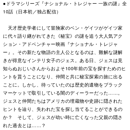
●ドラマシリーズ『ナショナル・トレジャー 一族の謎』全
10話（日本初／独占配信）
天才歴史学者にして冒険家のベン・ゲイツがゲイツ家
に代々語り継がれてきた《秘宝》の謎を追う大人気アク
ション・アドベンチャー映画『ナショナル・トレジャ
ー』。その新たな物語の主人公となるのは、難解な謎解
きが得意なインテリ女子のジェス。ある日、ジェスは見
知らぬおじいさんからおよそ100年前の宝を探すためのヒ
ントを貰うことになり、仲間と共に秘宝探索の旅に出る
ことに。しかし、待っていたのは歴史的遺物をブラック
マーケットで取引している闇のディーラーだった……。
ジェスと仲間たちはアメリカの埋蔵物や史跡に隠された
ヒントを辿り、失われた宝を探し当てることができるの
か？ そして、ジェスが幼い時に亡くなった父親の隠さ
れた過去とは……？