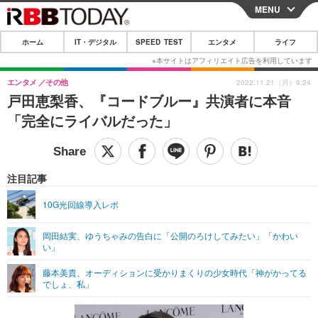
MENU
CLOSE
ホーム
IT・デジタル
SPEED TEST
エンタメ
ライフ
ホーム
IT・デジタル
エンタメ
その他
2022.11.21（月）9:24
戸田恵梨香、『コードブルー』共演者に本音
IT・デジタルTOP
スマートフォン
SPEED TEST
「完全にライバルだった」
ネタ
ガジェット・ツール
エンタメ
ショッピング
その他
エンタメTOP
映画・ドラマ
ライフ
注目記事
韓流・K-POP
韓国・芸能
ライフTOP
グルメ
リリース一覧
10G光回線導入レポ
音楽
スポーツ
ペット
ショッピング
プッシュ通知の停止方法
岡田結実、ゆうちゃみの告白に「公開のろけしてみたい」「かわい
い」
グラビア
ブログ
その他
藤本美貴、オーディションに受かりまくりの少女時代「神がかってる
ショッピング
その他
でしょ、私」