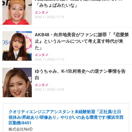
「みちょぱみたいな」
エンタメ
2022.11.20(日) 17:13
AKB48・向井地美音がファンに謝罪「『恋愛禁
止』というルールについて考え直す時代が来
た」
エンタメ
2022.11.20(日) 17:10
ゆうちゃみ、K-1玖村将史への逆ナン事情を告
白
エンタメ
2022.11.20(日) 14:22
クオリティエンジニアアシスタント未経験歓迎「正社員/土日
祝休み/昇給あり/研修あり」やりがいのある環境です/横浜市西
区勤務/8451
株式会社NoID