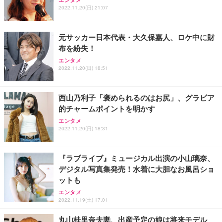
ワーク チェア 強化バックレスト 30度ロッキング機
ー フルHD（1920×1080）VA 非光沢 HDMI/DisplayP
限定】 Smart Basic アイリスオーヤマ ペットシーツ
2022.11.20(日) 21:07
能 人間工学 椅子 腰サポート 90度跳ね上げ式アーム
ort/VGA スピーカー内蔵 高さ調整 スイベル VESA対
超厚型 お徳用 ワイド 100枚入 (x 1) (ケース販売)
レスト 3Dヘッドレスト ハンガー付き 高反発クッシ
応 ComfortView ビジネス向け
￥7,680
￥15,800
￥3,670
ョン PCチェア 通気性メッシュ ゲーミング/勉強/事
元サッカー日本代表・大久保嘉人、ロケ中に財
務用 おしゃれ パソコンチェア (ホワイト)
布を紛失！
ANDWINT オフィスチェア デスクチェア 肘なし メ
【MiniLED/24.5inch/280Hz/FHD】GRAPHT THE S
アイリスオーヤマ ペットシーツ 超厚型 お徳用 レギ
ッシュ 通気性 ランバーサポート付き 腰サポート ガ
HOOTER Gaming Monitor 24” Essential ゲーミン
エンタメ
ュラー 200枚入【Amazon.co.jp限定】
ス圧無段階昇降 360度回転 キャスター付き コンパク
グモニター QD 24.5インチ 1ms FHD 量子ドット 残
2022.11.20(日) 18:51
ト 幅52×奥行58.5×高さ84～96cm テレワーク 在宅
像低減 (3年保証 | 輝点保証 | 日本メーカー)
￥3,731
￥4,139
￥34,980
勤務 ブラック
西山乃利子「褒められるのはお尻」、グラビア
的チャームポイントを明かす
エンタメ
2022.11.20(日) 18:31
『ラブライブ』ミュージカル出演の小山璃奈、
デジタル写真集発売！水着に大胆なお風呂ショ
ットも
エンタメ
2022.11.19(土) 17:01
丸山桂里奈夫妻、出産予定の娘は将来モデル