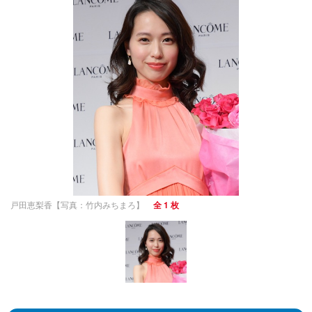
戸田恵梨香【写真：竹内みちまろ】
全 1 枚