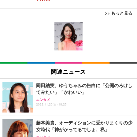
>> もっと見る
[EdoErgo] オフィスチェア 椅子 テレワーク 疲れな
EIZO ビジネス向けプレミアムモニター | FlexScan
Amazonベーシック ペットシーツ 薄型 レギュラー 1
い 跳ね上げ式アームレスト コンパクト 約105度ロッ
EV3240X-WT | 31.5型4K UHD・USB Type-C・ホワ
回使い捨て 無香料 ホワイト 300枚
キング pc 事務椅子 360度回転 座面昇降 強化ナイロ
イト
ン樹脂ベース 通気性メッシュ 在宅ワーク H-WY01
￥3,373
￥5,699
￥105,595
(黒網+黒枠+黒足)
EIZO ビジネス向けプレミアムモニター | FlexScan
SIHOO B100 オフィスチェア／デスクチェア メッシ
Amazonベーシック ペットシーツ 厚型 ワイド 42枚
EV2740X-WT | 27.0型4K UHD・USB Type-C・ホワ
ュチェア 人間工学 疲れない ブラック
x2袋(84枚) ホワイト(吸収面:ライトブルー)
関連ニュース
イト
￥27,999
￥3,234
￥109,572
岡田結実、ゆうちゃみの告白に「公開のろけし
てみたい」「かわいい」
Sezlife オフィスチェア デスクチェア 疲れない テレ
【純正品】27"ゲーミングモニター DualSense 充電
ネオ・ルーライフ ネオ・オムツ L 中型犬用 26枚入
エンタメ
ワーク チェア 強化バックレスト 30度ロッキング機
フック付き（CFI-ZDM1J）
り 単品
2022.11.20(日) 18:25
能 人間工学 椅子 腰サポート 90度跳ね上げ式アーム
レスト 3Dヘッドレスト ハンガー付き 高反発クッシ
￥49,979
￥1,800
￥7,680
ョン PCチェア 通気性メッシュ ゲーミング/勉強/事
藤本美貴、オーディションに受かりまくりの少
務用 おしゃれ パソコンチェア (ブラック)
女時代「神がかってるでしょ、私」
Sezlife オフィスチェア デスクチェア 疲れない テレ
【整備済み品】Dell E2724HS 27インチ 液晶モニタ
Smart Basic(スマートベーシック) 【Amazon.co.jp
エンタメ