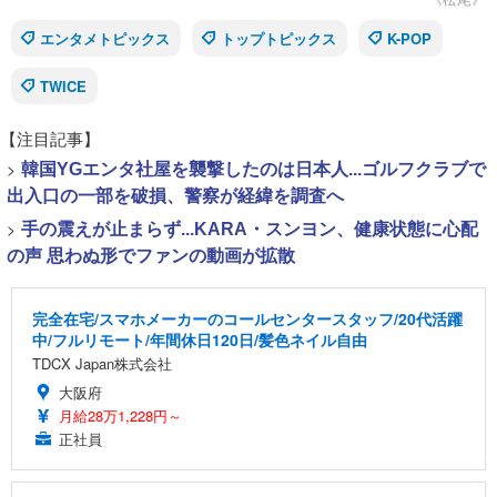
エンタメトピックス
トップトピックス
K-POP
TWICE
【注目記事】
>
韓国YGエンタ社屋を襲撃したのは日本人...ゴルフクラブで
出入口の一部を破損、警察が経緯を調査へ
>
手の震えが止まらず...KARA・スンヨン、健康状態に心配
の声 思わぬ形でファンの動画が拡散
完全在宅/スマホメーカーのコールセンタースタッフ/20代活躍
中/フルリモート/年間休日120日/髪色ネイル自由
TDCX Japan株式会社
大阪府
月給28万1,228円～
正社員