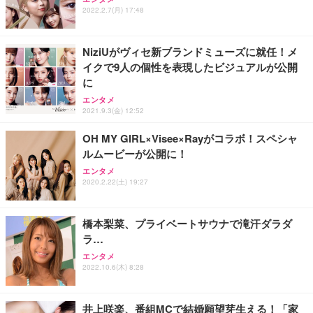
ワーク チェア 強化バックレスト 30度ロッキング機
2022.2.7(月) 17:48
フック付き（CFI-ZDM1J）
り 単品
能 人間工学 椅子 腰サポート 90度跳ね上げ式アーム
レスト 3Dヘッドレスト ハンガー付き 高反発クッシ
￥49,979
￥1,800
￥7,680
ョン PCチェア 通気性メッシュ ゲーミング/勉強/事
NiziUがヴィセ新ブランドミューズに就任！メ
務用 おしゃれ パソコンチェア (ブラック)
イクで9人の個性を表現したビジュアルが公開
Sezlife オフィスチェア デスクチェア 疲れない テレ
【整備済み品】Dell E2724HS 27インチ 液晶モニタ
Smart Basic(スマートベーシック) 【Amazon.co.jp
に
ワーク チェア 強化バックレスト 30度ロッキング機
ー フルHD（1920×1080）VA 非光沢 HDMI/DisplayP
限定】 Smart Basic アイリスオーヤマ ペットシーツ
能 人間工学 椅子 腰サポート 90度跳ね上げ式アーム
ort/VGA スピーカー内蔵 高さ調整 スイベル VESA対
超厚型 お徳用 ワイド 100枚入 (x 1) (ケース販売)
エンタメ
2021.9.3(金) 12:52
レスト 3Dヘッドレスト ハンガー付き 高反発クッシ
応 ComfortView ビジネス向け
￥7,680
￥15,800
￥3,670
ョン PCチェア 通気性メッシュ ゲーミング/勉強/事
OH MY GIRL×Visee×Rayがコラボ！スペシャ
務用 おしゃれ パソコンチェア (ホワイト)
ルムービーが公開に！
ANDWINT オフィスチェア デスクチェア 肘なし メ
【MiniLED/24.5inch/280Hz/FHD】GRAPHT THE S
アイリスオーヤマ ペットシーツ 超厚型 お徳用 レギ
ッシュ 通気性 ランバーサポート付き 腰サポート ガ
HOOTER Gaming Monitor 24” Essential ゲーミン
エンタメ
ュラー 200枚入【Amazon.co.jp限定】
ス圧無段階昇降 360度回転 キャスター付き コンパク
グモニター QD 24.5インチ 1ms FHD 量子ドット 残
2020.2.22(土) 19:27
ト 幅52×奥行58.5×高さ84～96cm テレワーク 在宅
像低減 (3年保証 | 輝点保証 | 日本メーカー)
￥3,731
￥4,139
￥34,980
勤務 ブラック
橋本梨菜、プライベートサウナで滝汗ダラダ
ラ…
エンタメ
2022.10.6(木) 8:28
井上咲楽、番組MCで結婚願望芽生える！「家