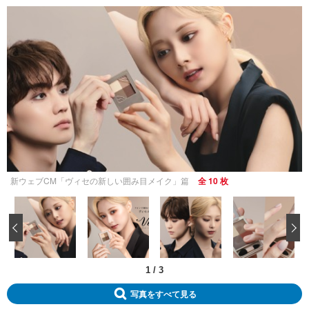
新ウェブCM「ヴィセの新しい囲み目メイク」篇
全 10 枚
‹
1
/
3
写真をすべて見る