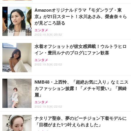
Amazonオリジナルドラマ『モダンラブ・東
京』が21日スタート！水川あさみ、榮倉奈々ら
が見どころ語る
エンタメ
2022.10.5(水) 20:52
水着オフショットが彼女感満載！ウルトラヒロ
イン・豊田ルナのブログにファン歓喜
エンタメ
2022.10.5(水) 22:02
NMB48・上西怜、「超絶お気に入り」なミニス
カファッション披露！「メチャ可愛い」「脚綺
麗」
エンタメ
2022.10.5(水) 22:02
ナタリア聖奈、夢のピーチジョン下着モデルに
「目標がまた1つ叶えられました」