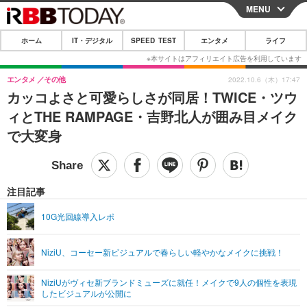
MENU
CLOSE
ホーム
IT・デジタル
SPEED TEST
エンタメ
ライフ
ホーム
IT・デジタル
エンタメ
その他
2022.10.6（木）17:47
カッコよさと可愛らしさが同居！TWICE・ツウ
IT・デジタルTOP
スマートフォン
SPEED TEST
ィとTHE RAMPAGE・吉野北人が囲み目メイク
ネタ
ガジェット・ツール
で大変身
エンタメ
ショッピング
その他
エンタメTOP
映画・ドラマ
ライフ
韓流・K-POP
韓国・芸能
注目記事
ライフTOP
グルメ
リリース一覧
音楽
スポーツ
10G光回線導入レポ
ペット
ショッピング
プッシュ通知の停止方法
グラビア
ブログ
その他
NiziU、コーセー新ビジュアルで春らしい軽やかなメイクに挑戦！
ショッピング
その他
NiziUがヴィセ新ブランドミューズに就任！メイクで9人の個性を表現
したビジュアルが公開に