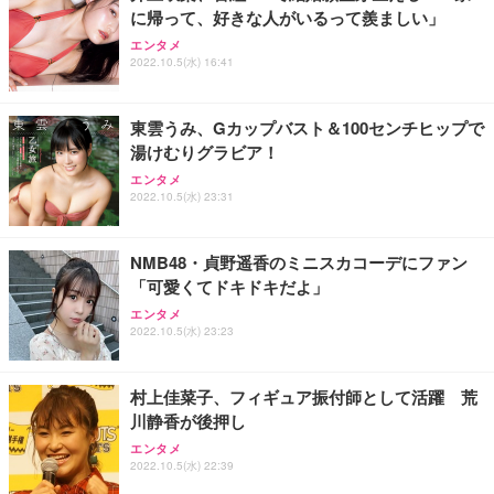
に帰って、好きな人がいるって羨ましい」
エンタメ
2022.10.5(水) 16:41
東雲うみ、Gカップバスト＆100センチヒップで
湯けむりグラビア！
エンタメ
2022.10.5(水) 23:31
NMB48・貞野遥香のミニスカコーデにファン
「可愛くてドキドキだよ」
エンタメ
2022.10.5(水) 23:23
村上佳菜子、フィギュア振付師として活躍 荒
川静香が後押し
エンタメ
2022.10.5(水) 22:39