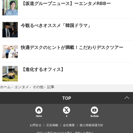
【坂道グループニュース】ーエンタメRBBー
今観るべきオススメ「韓国ドラマ」
快適デスクのヒントが満載！こだわりデスクツアー
【進化するオフィス】
記事
ホーム
›
エンタメ
›
その他
›
TOP
Home
X
YouTube
お問合せ
広告掲載
会社概要
個人情報保護方針
紹介した商品/サービスを購入、契約した場合に、