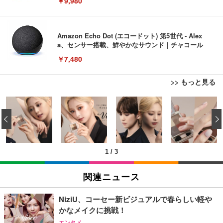
￥9,980
Amazon Echo Dot (エコードット) 第5世代 - Alex
a、センサー搭載、鮮やかなサウンド｜チャコール
￥7,480
>> もっと見る
[EdoErgo] オフィスチェア 椅子 テレワーク 疲れな
EIZO ビジネス向けプレミアムモニター | FlexScan
Amazonベーシック ペットシーツ 薄型 レギュラー 1
い 跳ね上げ式アームレスト コンパクト 約105度ロッ
EV3240X-WT | 31.5型4K UHD・USB Type-C・ホワ
‹
回使い捨て 無香料 ホワイト 300枚
キング pc 事務椅子 360度回転 座面昇降 強化ナイロ
イト
ン樹脂ベース 通気性メッシュ 在宅ワーク H-WY01
￥3,373
￥5,699
￥105,595
(黒網+黒枠+黒足)
1
/
3
EIZO ビジネス向けプレミアムモニター | FlexScan
SIHOO B100 オフィスチェア／デスクチェア メッシ
Amazonベーシック ペットシーツ 厚型 ワイド 42枚
EV2740X-WT | 27.0型4K UHD・USB Type-C・ホワ
ュチェア 人間工学 疲れない ブラック
x2袋(84枚) ホワイト(吸収面:ライトブルー)
関連ニュース
イト
￥27,999
￥3,234
￥109,572
NiziU、コーセー新ビジュアルで春らしい軽や
かなメイクに挑戦！
Sezlife オフィスチェア デスクチェア 疲れない テレ
【純正品】27"ゲーミングモニター DualSense 充電
ネオ・ルーライフ ネオ・オムツ L 中型犬用 26枚入
エンタメ