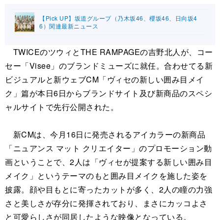
【Pick UP】坂道グループ（乃木坂46、櫻坂46、日向坂4
6）関連最新ニュース
TWICEのツウィとTHE RAMPAGEの吉野北人が、コー
セー「Visee」のブランドミューズに就任。合わせてる新
ビジュアルと新ウェブCM「ヴィセの新しい囲み目メイ
ク」篇が本日6日からブランドサイト及び新商品のスペシ
ャルサイトで先行公開された。
新CMは、今月16日に発売されるアイカラーの新商品
「ニュアンス マット クリエイター」のプロモーション動
画ということで、2人は「ヴィセが提案する新しい囲み目
メイク」というテーマのもと囲み目メイクを施した姿を
披露。顔や目もとに寄ったカットが多く、2人の瞳の力強
さと美しさが存分に発揮されており、まさにカッコよさ
と可愛らしさが同居したような映像となっている。