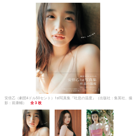
安倍乙（劇団4ドル50セント）1st写真集『吐息の温度』（出版社：集英社、撮
影：前康輔）
全 3 枚