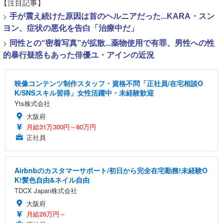
【注目記事】
>
手が震え続けた原因は首のヘルニアだった...KARA・スン
ヨン、症状の悪化を告白「治療中だ」
>
同性との“密着写真”が拡散...薬物使用で有罪、男性への性
的暴行疑惑もあった俳優ユ・アインの近況
映像コンテンツ制作スタッフ・資格不問「正社員/在宅相談O
K/SNSスキル習得」女性活躍中・未経験歓迎
Yts株式会社
大阪府
月給31万300円～60万円
正社員
Airbnbのカスタマーサポート/初日から完全在宅勤務!未経験O
K!髪色自由&ネイル自由
TDCX Japan株式会社
大阪府
月給26万円～