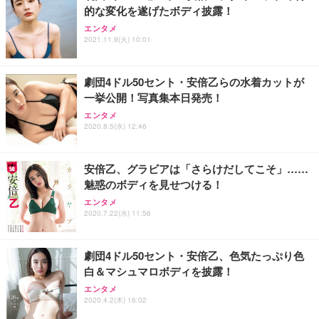
的な変化を遂げたボディ披露！
Sezlife オフィスチェア デスクチェア 疲れない テレ
【整備済み品】Dell E2724HS 27インチ 液晶モニタ
Smart Basic(スマートベーシック) 【Amazon.co.jp
エンタメ
ワーク チェア 強化バックレスト 30度ロッキング機
ー フルHD（1920×1080）VA 非光沢 HDMI/DisplayP
限定】 Smart Basic アイリスオーヤマ ペットシーツ
2021.11.9(火) 10:01
能 人間工学 椅子 腰サポート 90度跳ね上げ式アーム
ort/VGA スピーカー内蔵 高さ調整 スイベル VESA対
超厚型 お徳用 ワイド 100枚入 (x 1) (ケース販売)
レスト 3Dヘッドレスト ハンガー付き 高反発クッシ
応 ComfortView ビジネス向け
￥7,680
￥15,800
￥3,670
ョン PCチェア 通気性メッシュ ゲーミング/勉強/事
劇団4ドル50セント・安倍乙らの水着カットが
務用 おしゃれ パソコンチェア (ホワイト)
一挙公開！写真集本日発売！
ANDWINT オフィスチェア デスクチェア 肘なし メ
【MiniLED/24.5inch/280Hz/FHD】GRAPHT THE S
アイリスオーヤマ ペットシーツ 超厚型 お徳用 レギ
ッシュ 通気性 ランバーサポート付き 腰サポート ガ
HOOTER Gaming Monitor 24” Essential ゲーミン
エンタメ
ュラー 200枚入【Amazon.co.jp限定】
ス圧無段階昇降 360度回転 キャスター付き コンパク
グモニター QD 24.5インチ 1ms FHD 量子ドット 残
2020.8.5(水) 12:46
ト 幅52×奥行58.5×高さ84～96cm テレワーク 在宅
像低減 (3年保証 | 輝点保証 | 日本メーカー)
￥3,731
￥4,139
￥34,980
勤務 ブラック
安倍乙、グラビアは「さらけだしてこそ」……
魅惑のボディを見せつける！
エンタメ
2020.7.22(水) 11:56
劇団4ドル50セント・安倍乙、色気たっぷり色
白＆マシュマロボディを披露！
エンタメ
2020.4.2(木) 16:02