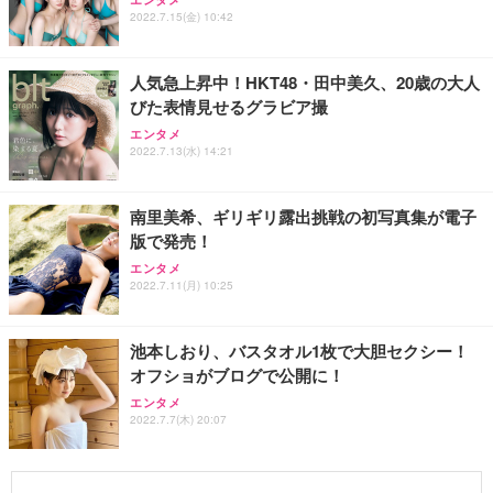
2022.7.15(金) 10:42
人気急上昇中！HKT48・田中美久、20歳の大人
びた表情見せるグラビア撮
エンタメ
2022.7.13(水) 14:21
南里美希、ギリギリ露出挑戦の初写真集が電子
版で発売！
エンタメ
2022.7.11(月) 10:25
池本しおり、バスタオル1枚で大胆セクシー！
オフショがブログで公開に！
エンタメ
2022.7.7(木) 20:07