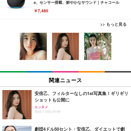
a、センサー搭載、鮮やかなサウンド｜チャコール
￥7,480
>> もっと見る
[EdoErgo] オフィスチェア 椅子 テレワーク 疲れな
EIZO ビジネス向けプレミアムモニター | FlexScan
Amazonベーシック ペットシーツ 薄型 レギュラー 1
い 跳ね上げ式アームレスト コンパクト 約105度ロッ
EV3240X-WT | 31.5型4K UHD・USB Type-C・ホワ
回使い捨て 無香料 ホワイト 300枚
キング pc 事務椅子 360度回転 座面昇降 強化ナイロ
イト
ン樹脂ベース 通気性メッシュ 在宅ワーク H-WY01
￥3,373
￥5,699
￥105,595
(黒網+黒枠+黒足)
EIZO ビジネス向けプレミアムモニター | FlexScan
SIHOO B100 オフィスチェア／デスクチェア メッシ
Amazonベーシック ペットシーツ 厚型 ワイド 42枚
EV2740X-WT | 27.0型4K UHD・USB Type-C・ホワ
ュチェア 人間工学 疲れない ブラック
x2袋(84枚) ホワイト(吸収面:ライトブルー)
関連ニュース
イト
￥27,999
￥3,234
￥109,572
安倍乙、フィルターなしの1st写真集！ギリギリ
ショットも公開に
Sezlife オフィスチェア デスクチェア 疲れない テレ
【純正品】27"ゲーミングモニター DualSense 充電
ネオ・ルーライフ ネオ・オムツ L 中型犬用 26枚入
エンタメ
ワーク チェア 強化バックレスト 30度ロッキング機
フック付き（CFI-ZDM1J）
り 単品
2022.7.3(日) 20:58
能 人間工学 椅子 腰サポート 90度跳ね上げ式アーム
レスト 3Dヘッドレスト ハンガー付き 高反発クッシ
￥49,979
￥1,800
￥7,680
ョン PCチェア 通気性メッシュ ゲーミング/勉強/事
劇団4ドル50セント・安倍乙、ダイエットで劇
務用 おしゃれ パソコンチェア (ブラック)