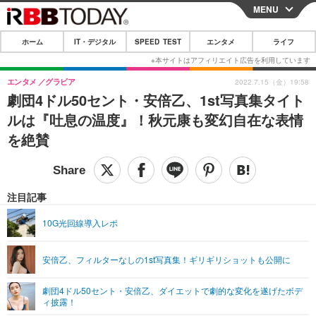
MENU
CLOSE
ホーム
IT・デジタル
SPEED TEST
エンタメ
ライフ
ホーム
IT・デジタル
エンタメ
グラビア
2022.7.15（金）19:58
劇団4ドル50セント・安倍乙、1st写真集タイト
IT・デジタルTOP
スマートフォン
SPEED TEST
ルは『吐息の温度』！秋元康も変幻自在な表情
ネタ
ガジェット・ツール
を絶賛
エンタメ
ショッピング
その他
エンタメTOP
映画・ドラマ
ライフ
韓流・K-POP
韓国・芸能
注目記事
ライフTOP
グルメ
リリース一覧
音楽
スポーツ
10G光回線導入レポ
ペット
ショッピング
プッシュ通知の停止方法
グラビア
ブログ
その他
安倍乙、フィルターなしの1st写真集！ギリギリショットも公開に
ショッピング
その他
劇団4ドル50セント・安倍乙、ダイエットで劇的な変化を遂げたボデ
ィ披露！