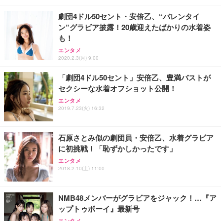
劇団4ドル50セント・安倍乙、“バレンタイ
ン”グラビア披露！20歳迎えたばかりの水着姿
も！
エンタメ
2020.2.3(月) 9:00
「劇団4ドル50セント」安倍乙、豊満バストが
セクシーな水着オフショット公開！
エンタメ
2019.7.23(火) 16:32
石原さとみ似の劇団員・安倍乙、水着グラビア
に初挑戦！「恥ずかしかったです」
エンタメ
2018.2.10(土) 11:00
NMB48メンバーがグラビアをジャック！…『ア
ップトゥボーイ』最新号
エンタメ